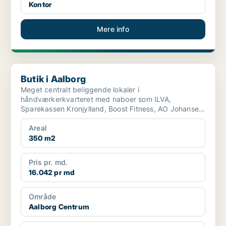
Kontor
Mere info
Butik i Aalborg
Butik i Aalborg
Meget centralt beliggende lokaler i
håndværkerkvarteret med naboer som ILVA,
Sparekassen Kronjylland, Boost Fitness, AO Johansen
og Silvan. Kan anvendes ti...
Areal
350 m2
Pris pr. md.
16.042 pr md
Område
Aalborg Centrum