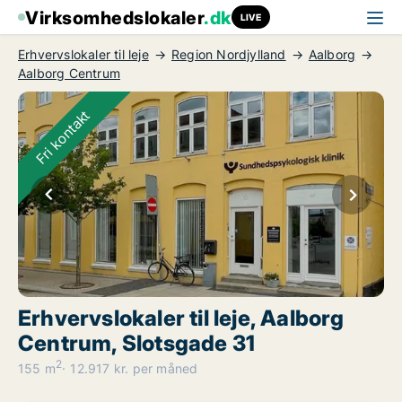
Virksomhedslokaler
.dk
LIVE
Erhvervslokaler til leje
Region Nordjylland
Aalborg
Aalborg Centrum
Fri kontakt
Erhvervslokaler til leje, Aalborg
Centrum, Slotsgade 31
2
155 m
12.917 kr. per måned