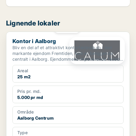
Lignende lokaler
PLATIN
Kontor i Aalborg
Kontor i Aalborg
Bliv en del af et attraktivt kontorfællesskab i den
markante ejendom Fremtiden, som er beliggende
centralt i Aalborg. Ejendommens imponerende facade
og histo...
Areal
25 m2
Pris pr. md.
5.000 pr md
Område
Aalborg Centrum
Type