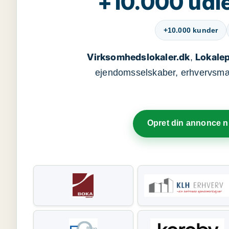
+10.000 udle
+10.000 kunder
Virksomhedslokaler.dk
Lokalep
,
ejendomsselskaber, erhvervsmægl
Opret din annonce 