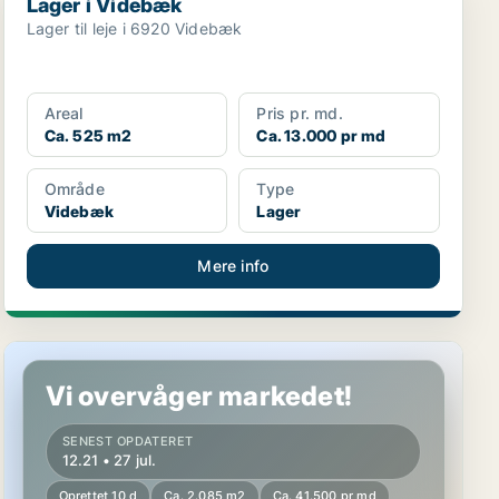
Lager i Videbæk
Lager til leje i 6920 Videbæk
Areal
Pris pr. md.
Ca. 525 m2
Ca. 13.000 pr md
Område
Type
Videbæk
Lager
Mere info
Lager i Videbæk
Vi overvåger markedet!
SENEST OPDATERET
12.21 • 27 jul.
Oprettet 10 d
Ca. 2.085 m2
Ca. 41.500 pr md