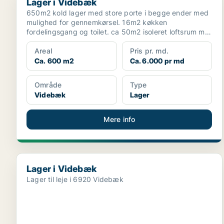
Lager i Videbæk
650m2 kold lager med store porte i begge ender med
mulighed for gennemkørsel. 16m2 køkken
fordelingsgang og toilet. ca 50m2 isoleret loftsrum m
skrå loft,...
Areal
Pris pr. md.
Ca. 600 m2
Ca. 6.000 pr md
Område
Type
Videbæk
Lager
Mere info
Lager i Videbæk
Lager i Videbæk
Lager til leje i 6920 Videbæk