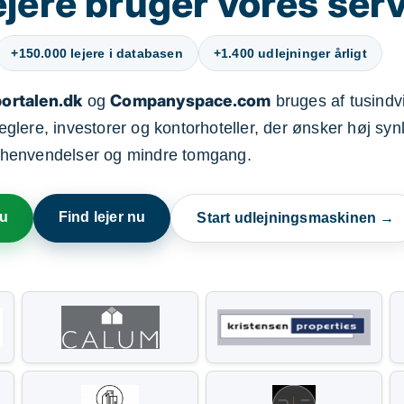
jere bruger vores ser
+150.000 lejere i databasen
+1.400 udlejninger årligt
ortalen.dk
Companyspace.com
og
bruges af tusindvi
ere, investorer og kontorhoteller, der ønsker høj synl
henvendelser og mindre tomgang.
nu
Find lejer nu
Start udlejningsmaskinen →