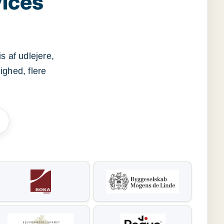
vices
s af udlejere,
ighed, flere