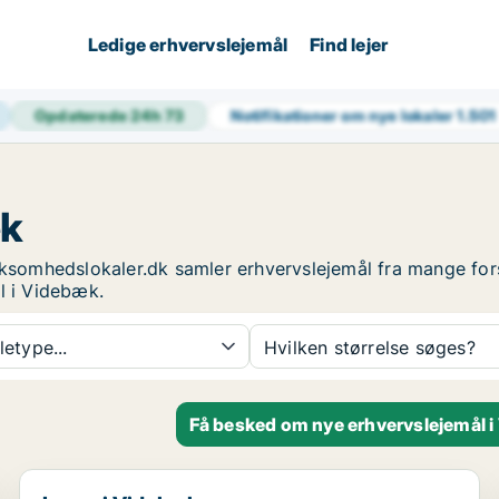
Ledige erhvervslejemål
Find lejer
Opdaterede 24h
73
Notifikationer om nye lokaler
1.501
æk
irksomhedslokaler.dk samler erhvervslejemål fra mange fo
l i Videbæk.
etype...
Hvilken størrelse søges?
Få besked om nye erhvervslejemål 
Lager i Videbæk