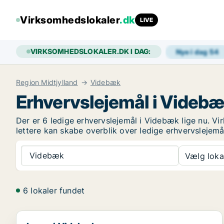
Virksomhedslokaler
.dk
LIVE
VIRKSOMHEDSLOKALER.DK I DAG:
Nye i dag
54
Region Midtjylland
Videbæk
Erhvervslejemål i Videb
Der er 6 ledige erhvervslejemål i Videbæk lige nu. V
lettere kan skabe overblik over ledige erhvervslejemå
Videbæk
Vælg lokal
6 lokaler fundet
Lager i Videbæk