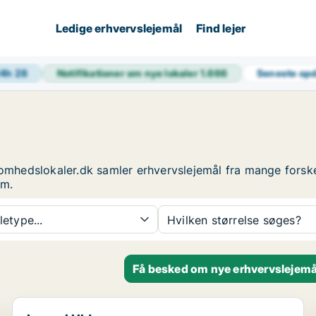
Ledige erhvervslejemål
Find lejer
24h
28
Notifikationer om nye lokaler
1.666
Seneste op
ksomhedslokaler.dk samler erhvervslejemål fra mange forsk
um.
etype...
Hvilken størrelse søges?
Få besked om nye erhvervslejemå
Lager i Uldum