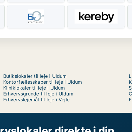
Butikslokaler til leje i Uldum
L
Kontorfællesskaber til leje i Uldum
K
Kliniklokaler til leje i Uldum
S
Erhvervsgrunde til leje i Uldum
G
Erhvervslejemål til leje i Vejle
E
rvslokaler direkte i din