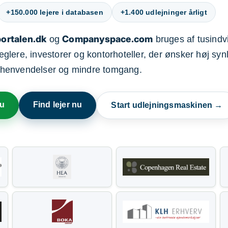
+150.000 lejere i databasen
+1.400 udlejninger årligt
ortalen.dk
Companyspace.com
og
bruges af tusindvi
ere, investorer og kontorhoteller, der ønsker høj synl
henvendelser og mindre tomgang.
nu
Find lejer nu
Start udlejningsmaskinen →