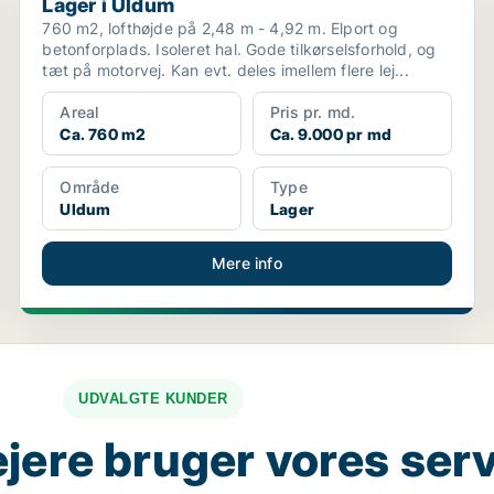
Lager i Uldum
760 m2, lofthøjde på 2,48 m - 4,92 m. Elport og
betonforplads. Isoleret hal. Gode tilkørselsforhold, og
tæt på motorvej. Kan evt. deles imellem flere lej...
Areal
Pris pr. md.
Ca. 760 m2
Ca. 9.000 pr md
Område
Type
Uldum
Lager
Mere info
UDVALGTE KUNDER
jere bruger vores ser