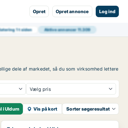
Opret
Opret annonce
Log ind
datering
1 t siden
Aktive annoncer
11.309
ellige dele af markedet, så du som virksomhed lettere
Vælg pris
l i Uldum
Vis på kort
Sorter søgeresultat
Erhvervslokaler i Uldum