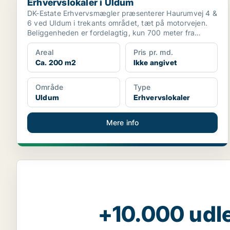
Erhvervslokaler i Uldum
DK-Estate Erhvervsmægler præsenterer Haurumvej 4 &
6 ved Uldum i trekants området, tæt på motorvejen.
Beliggenheden er fordelagtig, kun 700 meter fra
nærmest...
Areal
Pris pr. md.
Ca. 200 m2
Ikke angivet
Område
Type
Uldum
Erhvervslokaler
Mere info
+10.000 udle