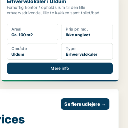
Erhvervslokaler i Uldum
Fornuftig kontor / opholds rum til den lille
erhvervsdrivende, lille te køkken samt toilet/bad.
Areal
Pris pr. md.
Ca. 100 m2
Ikke angivet
Område
Type
Uldum
Erhvervslokaler
Mere info
Se flere udlejere
→
vices