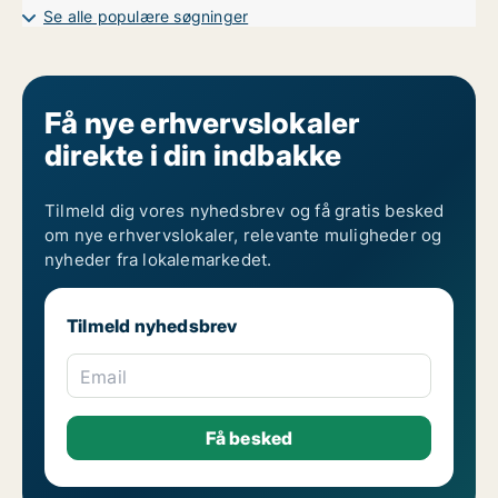
Erhvervsgrunde til leje i Stubbekøbing
Se alle populære søgninger
Garager til leje i Stubbekøbing
Få nye erhvervslokaler
direkte i din indbakke
Tilmeld dig vores nyhedsbrev og få gratis besked
om nye erhvervslokaler, relevante muligheder og
nyheder fra lokalemarkedet.
Tilmeld nyhedsbrev
Email