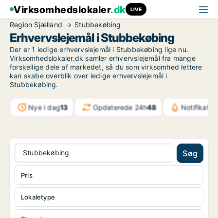
Virksomhedslokaler
.dk
LIVE
Region Sjælland
Stubbekøbing
Erhvervslejemål i Stubbekøbing
Der er 1 ledige erhvervslejemål i Stubbekøbing lige nu.
Virksomhedslokaler.dk samler erhvervslejemål fra mange
forskellige dele af markedet, så du som virksomhed lettere
kan skabe overblik over ledige erhvervslejemål i
Stubbekøbing.
Nye i dag
13
Opdaterede 24h
48
Notifikatio
Stubbekøbing
Søg
Pris
Lokaletype