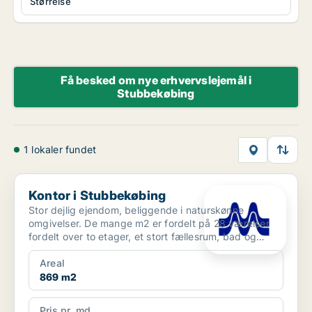
Størrelse
Få besked om nye erhvervslejemål i
Stubbekøbing
1 lokaler fundet
Kontor i Stubbekøbing
Kontor i Stubbekøbing
Stor dejlig ejendom, beliggende i naturskønne
omgivelser. De mange m2 er fordelt på 28 værelser
fordelt over to etager, et stort fællesrum, bad og
toilet, s...
Areal
869 m2
Pris pr. md.