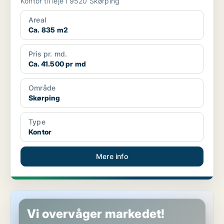
Kontor til leje i 9520 Skørping
Areal
Ca. 835 m2
Pris pr. md.
Ca. 41.500 pr md
Område
Skørping
Type
Kontor
Mere info
Kontor i Skørping
Vi overvåger markedet!