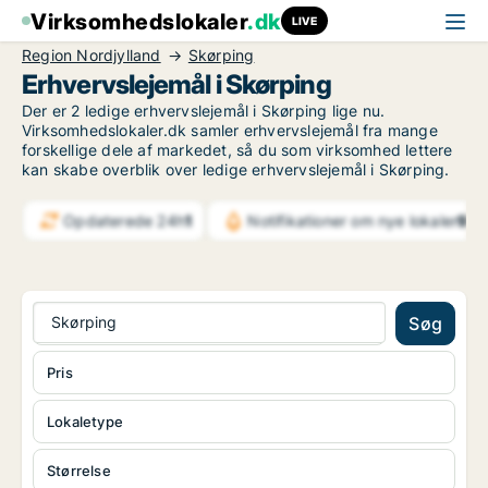
Virksomhedslokaler
.dk
LIVE
Region Nordjylland
Skørping
Erhvervslejemål i Skørping
Der er 2 ledige erhvervslejemål i Skørping lige nu.
Virksomhedslokaler.dk samler erhvervslejemål fra mange
forskellige dele af markedet, så du som virksomhed lettere
kan skabe overblik over ledige erhvervslejemål i Skørping.
Opdaterede 24h
1
Notifikationer om nye lokaler
997
Skørping
Søg
Pris
Lokaletype
Størrelse