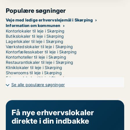
Populære søgninger
Veje med ledige erhvervslejemål i Skørping
Information om kommunen
Kontorlokaler til leje i Skørping
Butikslokaler til leje i Skørping
Lagerlokaler til leje i Skørping
Værkstedslokaler til leje i Skørping
Kontorfællesskaber til leje i Skørping
Kontorhoteller til leje i Skørping
Restaurantlokaler til leje i Skørping
Kliniklokaler til leje i Skørping
Showrooms til leje i Skørping
Erhvervslokaler til leje i Skørping
Erhvervsgrunde til leje i Skørping
Se alle populære søgninger
Garager til leje i Skørping
Erhvervslejemål til leje i Aalborg
Få nye erhvervslokaler
direkte i din indbakke