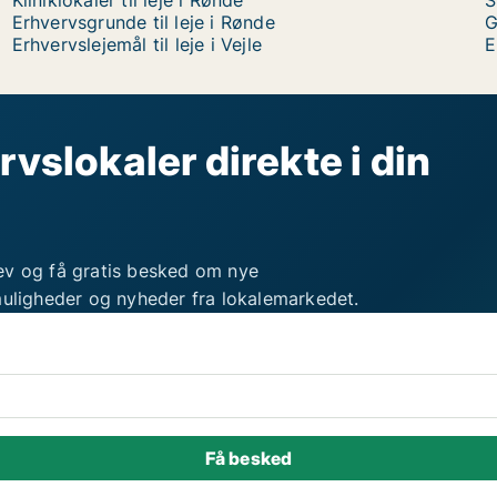
Kliniklokaler til leje i Rønde
S
Erhvervsgrunde til leje i Rønde
G
Erhvervslejemål til leje i Vejle
E
rvslokaler direkte i din
ev og få gratis besked om nye
muligheder og nyheder fra lokalemarkedet.