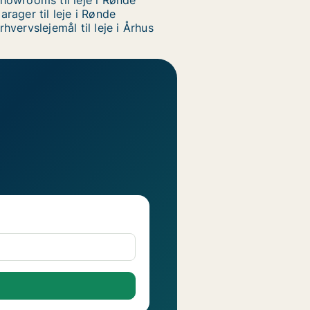
howrooms til leje i Rønde
arager til leje i Rønde
rhvervslejemål til leje i Århus