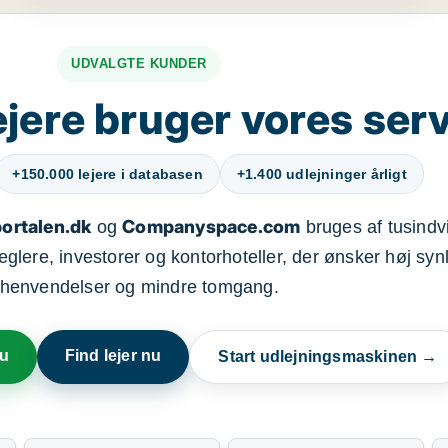
UDVALGTE KUNDER
jere bruger vores ser
+150.000 lejere i databasen
+1.400 udlejninger årligt
ortalen.dk
Companyspace.com
og
bruges af tusindvi
ere, investorer og kontorhoteller, der ønsker høj synl
henvendelser og mindre tomgang.
nu
Find lejer nu
Start udlejningsmaskinen →