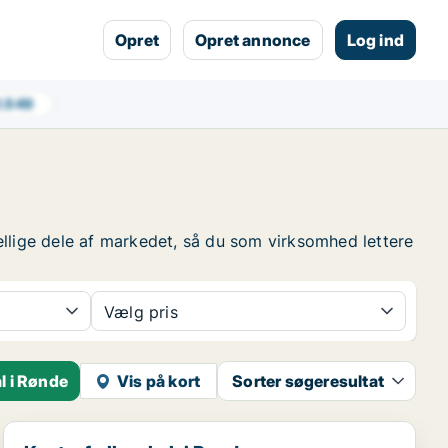
Opret
Opret annonce
Log ind
1.549
ellige dele af markedet, så du som virksomhed lettere
Vælg pris
l i Rønde
Vis på kort
Sorter søgeresultat
Kontorfællesskab i Rønde