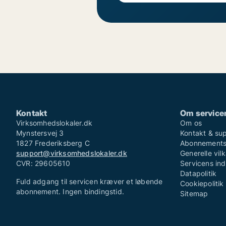
Kontakt
Om service
Virksomhedslokaler.dk
Om os
Mynstersvej 3
Kontakt & su
1827 Frederiksberg C
Abonnementsv
support@virksomhedslokaler.dk
Generelle vilk
CVR: 29605610
Servicens in
Datapolitik
Fuld adgang til servicen kræver et løbende
Cookiepolitik
abonnement. Ingen bindingstid.
Sitemap