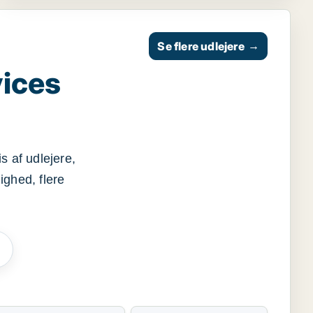
Se flere udlejere
→
vices
s af udlejere,
ighed, flere