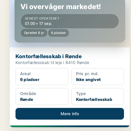
Vi overvåger markedet!
SENEST OPDATERET
07.00 • 17 sep.
Oprettet 6 yr
6 pladser
Kontorfællesskab i Rønde
Kontorfællesskab til leje i 8410 Rønde
Areal
Pris pr. md.
6 pladser
Ikke angivet
Område
Type
Rønde
Kontorfællesskab
Mere info