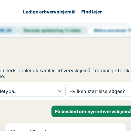
Ledige erhvervslejemål
Find lejer
24h
29
Seneste opdatering
1 t siden
Aktive annoncer
1
ksomhedslokaler.dk samler erhvervslejemål fra mange forsk
de.
etype...
Hvilken størrelse søges?
Få besked om nye erhvervslejemå
Kontor i Rønde