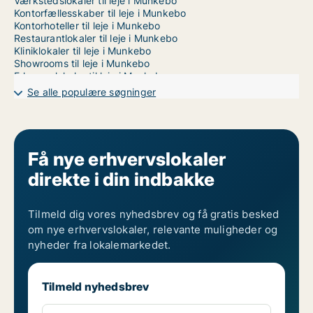
Værkstedslokaler til leje i Munkebo
Kontorfællesskaber til leje i Munkebo
Kontorhoteller til leje i Munkebo
Restaurantlokaler til leje i Munkebo
Kliniklokaler til leje i Munkebo
Showrooms til leje i Munkebo
Erhvervslokaler til leje i Munkebo
Erhvervsgrunde til leje i Munkebo
Se alle populære søgninger
Garager til leje i Munkebo
Erhvervslejemål til leje i Odense
Få nye erhvervslokaler
direkte i din indbakke
Tilmeld dig vores nyhedsbrev og få gratis besked
om nye erhvervslokaler, relevante muligheder og
nyheder fra lokalemarkedet.
Tilmeld nyhedsbrev