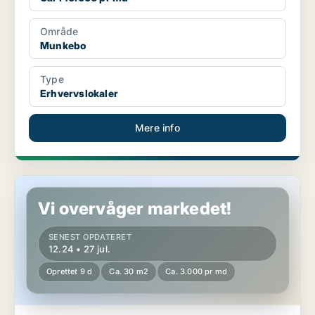
Område
Munkebo
Type
Erhvervslokaler
Mere info
Kontor i Munkebo
Vi overvåger markedet!
SENEST OPDATERET
12.24 • 27 jul.
Oprettet 9 d
Ca. 30 m2
Ca. 3.000 pr md