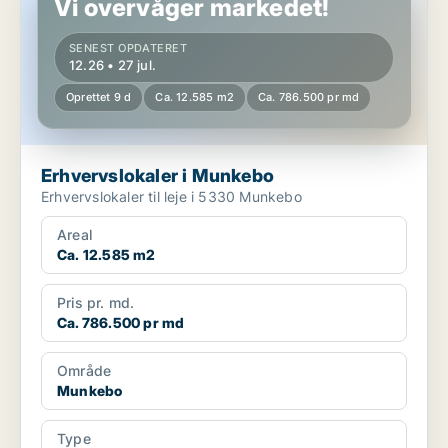
Vi overvåger markedet!
SENEST OPDATERET
12.26 • 27 jul.
Oprettet 9 d
Ca. 12.585 m2
Ca. 786.500 pr md
Erhvervslokaler i Munkebo
Erhvervslokaler til leje i 5330 Munkebo
Areal
Ca. 12.585 m2
Pris pr. md.
Ca. 786.500 pr md
Område
Munkebo
Type