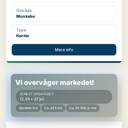
Område
Munkebo
Type
Kontor
Mere info
Erhvervslokaler i Munkebo
Vi overvåger markedet!
SENEST OPDATERET
12.24 • 27 jul.
Oprettet 9 d
Ca. 425 m2
Ca. 25.500 pr md