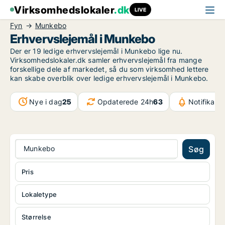
Virksomhedslokaler
.dk
LIVE
Fyn
Munkebo
Erhvervslejemål i Munkebo
Der er 19 ledige erhvervslejemål i Munkebo lige nu.
Virksomhedslokaler.dk samler erhvervslejemål fra mange
forskellige dele af markedet, så du som virksomhed lettere
kan skabe overblik over ledige erhvervslejemål i Munkebo.
Nye i dag
25
Opdaterede 24h
63
Notifikati
Munkebo
Søg
Pris
Lokaletype
Størrelse