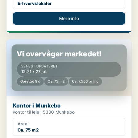
Erhvervslokaler
Mere info
Kontor i Munkebo
Vi overvåger markedet!
SENEST OPDATERET
12.21 • 27 jul.
Oprettet 9 d
Ca. 75 m2
Ca. 7.500 pr md
Kontor i Munkebo
Kontor til leje i 5330 Munkebo
Areal
Ca. 75 m2