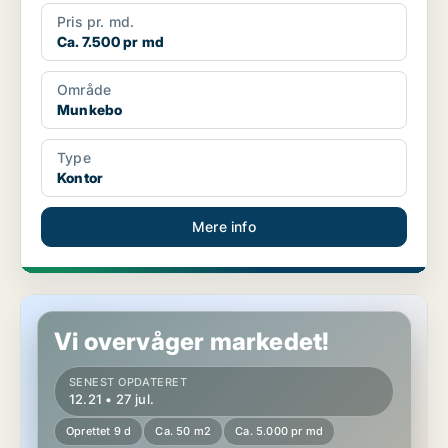
Pris pr. md.
Ca. 7.500 pr md
Område
Munkebo
Type
Kontor
Mere info
Kontor i Munkebo
Vi overvåger markedet!
SENEST OPDATERET
12.21 • 27 jul.
Oprettet 9 d
Ca. 50 m2
Ca. 5.000 pr md