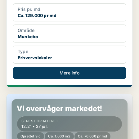
Pris pr. md.
Ca. 129.000 pr md
Område
Munkebo
Type
Erhvervslokaler
Mere info
Erhvervslokaler i Munkebo
Vi overvåger markedet!
SENEST OPDATERET
12.21 • 27 jul.
Oprettet 9 d
Ca. 1.000 m2
Ca. 76.000 pr md