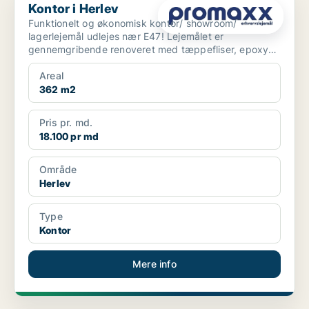
Kontor i Herlev
Funktionelt og økonomisk kontor/ showroom/
lagerlejemål udlejes nær E47! Lejemålet er
gennemgribende renoveret med tæppefliser, epoxy
gulv, nyt køkke...
Areal
362 m2
Pris pr. md.
18.100 pr md
Område
Herlev
Type
Kontor
Mere info