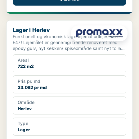
Lager i Herlev
Lager i Herlev
Funktionelt og økonomisk lagerlejemål udlejes nær
E47! Lejemålet er gennemgribende renoveret med
epoxy gulv, nyt køkken/ spiseområde samt nyt toilet
...
Areal
722 m2
Pris pr. md.
33.092 pr md
Område
Herlev
Type
Lager