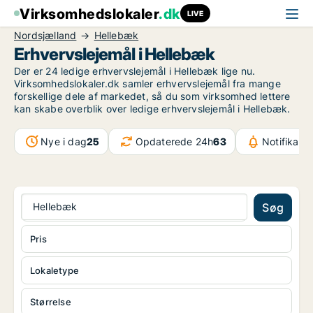
Virksomhedslokaler
.dk
LIVE
Nordsjælland
Hellebæk
Erhvervslejemål i Hellebæk
Der er 24 ledige erhvervslejemål i Hellebæk lige nu.
Virksomhedslokaler.dk samler erhvervslejemål fra mange
forskellige dele af markedet, så du som virksomhed lettere
kan skabe overblik over ledige erhvervslejemål i Hellebæk.
Nye i dag
25
Opdaterede 24h
63
Notifikati
Hellebæk
Søg
Pris
Lokaletype
Størrelse