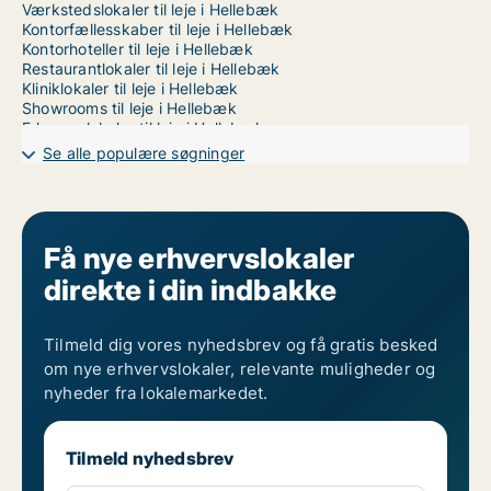
Værkstedslokaler til leje i Hellebæk
Kontorfællesskaber til leje i Hellebæk
Kontorhoteller til leje i Hellebæk
Restaurantlokaler til leje i Hellebæk
Kliniklokaler til leje i Hellebæk
Showrooms til leje i Hellebæk
Erhvervslokaler til leje i Hellebæk
Erhvervsgrunde til leje i Hellebæk
Se alle populære søgninger
Garager til leje i Hellebæk
Få nye erhvervslokaler
direkte i din indbakke
Tilmeld dig vores nyhedsbrev og få gratis besked
om nye erhvervslokaler, relevante muligheder og
nyheder fra lokalemarkedet.
Tilmeld nyhedsbrev