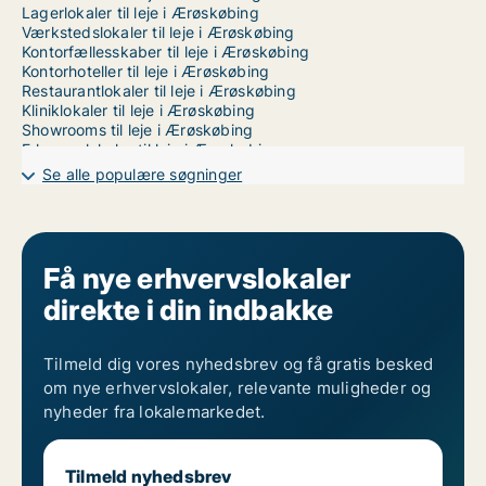
Lagerlokaler til leje i Ærøskøbing
Værkstedslokaler til leje i Ærøskøbing
Kontorfællesskaber til leje i Ærøskøbing
Kontorhoteller til leje i Ærøskøbing
Restaurantlokaler til leje i Ærøskøbing
Kliniklokaler til leje i Ærøskøbing
Showrooms til leje i Ærøskøbing
Erhvervslokaler til leje i Ærøskøbing
Erhvervsgrunde til leje i Ærøskøbing
Se alle populære søgninger
Garager til leje i Ærøskøbing
Erhvervslejemål til leje i Odense
Få nye erhvervslokaler
direkte i din indbakke
Tilmeld dig vores nyhedsbrev og få gratis besked
om nye erhvervslokaler, relevante muligheder og
nyheder fra lokalemarkedet.
Tilmeld nyhedsbrev