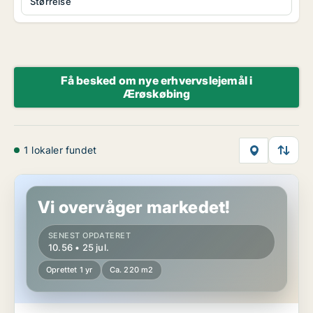
Størrelse
Få besked om nye erhvervslejemål i
Ærøskøbing
1 lokaler fundet
Restaurant i Ærøskøbing
Vi overvåger markedet!
SENEST OPDATERET
10.56 • 25 jul.
Oprettet 1 yr
Ca. 220 m2