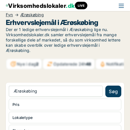
Virksomhedslokaler
.dk
LIVE
Fyn
Ærøskøbing
Erhvervslejemål i Ærøskøbing
Der er 1 ledige erhvervslejemål i Ærøskøbing lige nu.
Virksomhedslokaler.dk samler erhvervslejemål fra mange
forskellige dele af markedet, så du som virksomhed lettere
kan skabe overblik over ledige erhvervslejemål i
Ærøskøbing.
Nye i dag
2
Opdaterede 24h
48
Notifikation
Ærøskøbing
Søg
Pris
Lokaletype