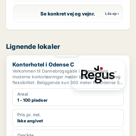
Se konkret vej og vejnr.
Lignende lokaler
PLATIN
Kontorhotel i Odense C
Kontorhotel i Odense C
Velkommen til Dannebrogsgade i Odense, hvor
moderne kontorløsninger møder bekvemmelighed og
fleksibilitet. Beliggende kun 300 meter fra Odense St.
bus- og to...
Areal
1 - 100 pladser
Pris pr. md.
Ikke angivet
Område