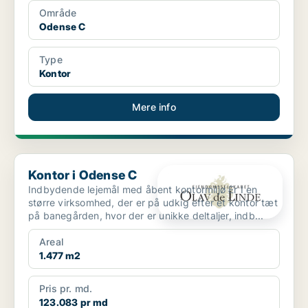
Område
Odense C
Type
Kontor
Mere info
Kontor i Odense C
Kontor i Odense C
Indbydende lejemål med åbent kontormiljø Er I en
større virksomhed, der er på udkig efter et kontor tæt
på banegården, hvor der er unikke deltaljer, indb...
Areal
1.477 m2
Pris pr. md.
123.083 pr md