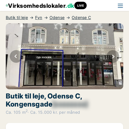
Virksomhedslokaler
.dk
LIVE
Butik til leje
Fyn
Odense
Odense C
Butik til leje, Odense C,
Kongensgade
[xxxxxxxx]
2
Ca. 105 m
Ca. 15.000 kr. per måned