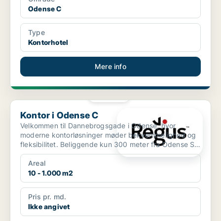
Odense C
Type
Kontorhotel
Mere info
PLATIN
Kontor i Odense C
Kontor i Odense C
Velkommen til Dannebrogsgade i Odense, hvor
moderne kontorløsninger møder bekvemmelighed og
fleksibilitet. Beliggende kun 300 meter fra Odense St.
bus- og to...
Areal
10 - 1.000 m2
Pris pr. md.
Ikke angivet