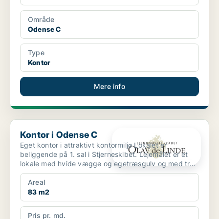
Område
Odense C
Type
Kontor
Mere info
Kontor i Odense C
Kontor i Odense C
Eget kontor i attraktivt kontormiljø Lokalet er
beliggende på 1. sal i Stjerneskibet. Lejemålet er et
lokale med hvide vægge og egetræsgulv og med tre
vin...
Areal
83 m2
Pris pr. md.