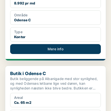
8.992 pr md
Område
Odense C
Type
Kontor
Mere info
Butik i Odense C
Butik i Odense C
Butik beliggende på Albanigade med stor synlighed,
og med Odenses letbane lige ved døren, kan
synligheden næsten ikke blive bedre. Butikken er
godt indret...
Areal
Ca. 65 m2