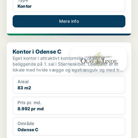
Kontor
Mere info
Kontor i Odense C
Kontor i Odense C
Eget kontor i attraktivt kontormiljø Lokalet er
beliggende på 1. sal i Stjerneskibet. Lejemålet er et
lokale med hvide vægge og egetræsgulv og med tre
vin...
Areal
83 m2
Pris pr. md.
8.992 pr md
Område
Odense C