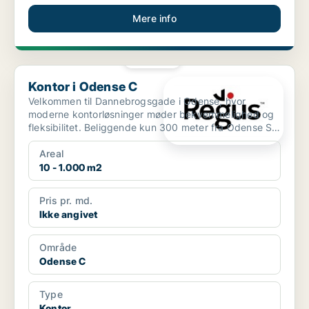
Mere info
PLATIN
Kontor i Odense C
Kontor i Odense C
Velkommen til Dannebrogsgade i Odense, hvor
moderne kontorløsninger møder bekvemmelighed og
fleksibilitet. Beliggende kun 300 meter fra Odense St.
bus- og to...
Areal
10 - 1.000 m2
Pris pr. md.
Ikke angivet
Område
Odense C
Type
Kontor