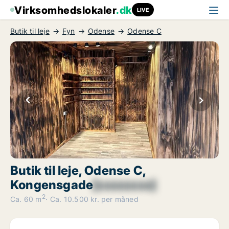
Virksomhedslokaler
.dk
LIVE
Butik til leje
Fyn
Odense
Odense C
Butik til leje, Odense C,
Kongensgade
[xxxxxxxx]
2
Ca. 60 m
Ca. 10.500 kr. per måned