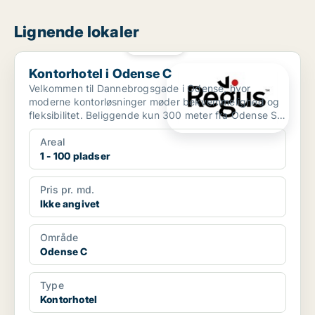
Lignende lokaler
PLATIN
Kontorhotel i Odense C
Kontorhotel i Odense C
Velkommen til Dannebrogsgade i Odense, hvor
moderne kontorløsninger møder bekvemmelighed og
fleksibilitet. Beliggende kun 300 meter fra Odense St.
bus- og to...
Areal
1 - 100 pladser
Pris pr. md.
Ikke angivet
Område
Odense C
Type
Kontorhotel