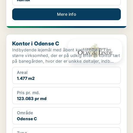
Mere info
Kontor i Odense C
Kontor i Odense C
Indbydende lejemål med åbent kontormiljø Er I en
større virksomhed, der er på udkig efter et kontor tæt
på banegården, hvor der er unikke deltaljer, indb...
Areal
1.477 m2
Pris pr. md.
123.083 pr md
Område
Odense C
Type