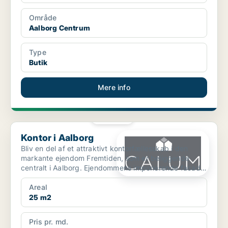
Område
Aalborg Centrum
Type
Butik
Mere info
PLATIN
Kontor i Aalborg
Kontor i Aalborg
Bliv en del af et attraktivt kontorfællesskab i den
markante ejendom Fremtiden, som er beliggende
centralt i Aalborg. Ejendommens imponerende facade
og histo...
Areal
25 m2
Pris pr. md.