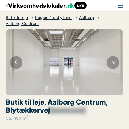
Virksomhedslokaler
.dk
LIVE
Butik til leje
Region Nordjylland
Aalborg
Aalborg Centrum
Butik til leje, Aalborg Centrum,
Blytækkervej
[xxxxxxxx]
2
Ca. 490 m