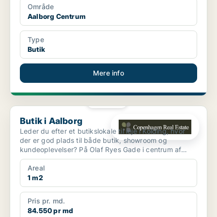
Område
Aalborg Centrum
Type
Butik
Mere info
PLATIN
Butik i Aalborg
Butik i Aalborg
Leder du efter et butikslokale til leje i Kolding, hvor
der er god plads til både butik, showroom og
kundeoplevelser? På Olaf Ryes Gade i centrum af
Kolding ...
Areal
1 m2
Pris pr. md.
84.550 pr md