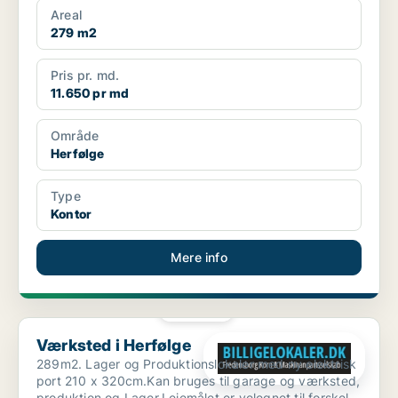
Areal
279 m2
Pris pr. md.
11.650 pr md
Område
Herfølge
Type
Kontor
Mere info
PLATIN
Værksted i Herfølge
Værksted i Herfølge
289m2. Lager og Produktionslokaler med ny elektrisk
port 210 x 320cm.Kan bruges til garage og værksted,
produktion og Lager.Lejemålet er velegnet til forskel...