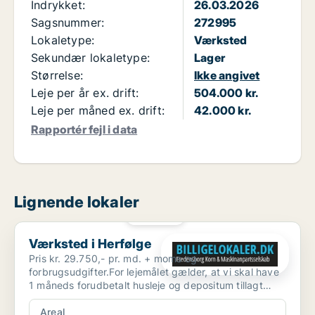
Indrykket:
26.03.2026
Sagsnummer:
272995
Lokaletype:
Værksted
Sekundær lokaletype:
Lager
Størrelse:
Ikke angivet
Leje per år ex. drift:
504.000 kr.
Leje per måned ex. drift:
42.000 kr.
Rapportér fejl i data
Lignende lokaler
PLATIN
Værksted i Herfølge
Værksted i Herfølge
Pris kr. 29.750,- pr. md. + moms og
forbrugsudgifter.For lejemålet gælder, at vi skal have
1 måneds forudbetalt husleje og depositum tillagt
moms. Lokalern...
Areal