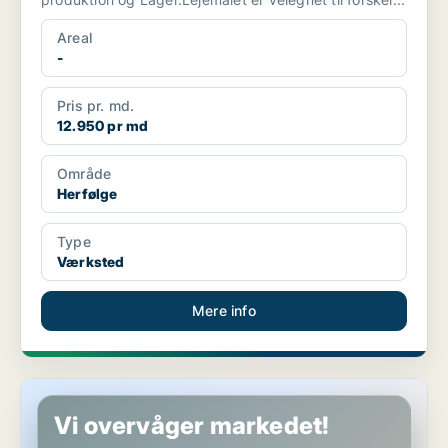
Areal
-
Pris pr. md.
12.950 pr md
Område
Herfølge
Type
Værksted
Mere info
Lager i Herfølge
Vi overvåger markedet!