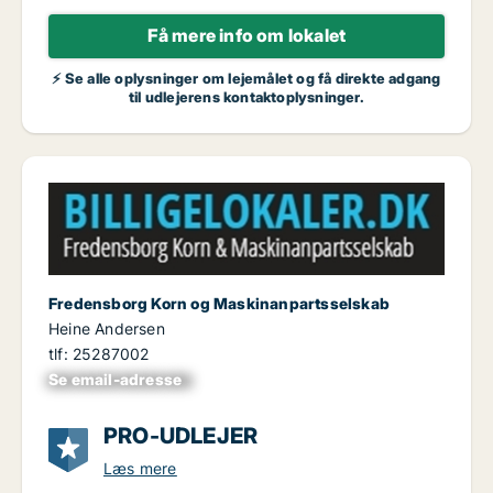
Få mere info om lokalet
⚡ Se alle oplysninger om lejemålet og få direkte adgang
til udlejerens kontaktoplysninger.
Fredensborg Korn og Maskinanpartsselskab
Heine Andersen
tlf: 25287002
Se email-adresse
xxxxxxxxxxxxxxxx
PRO-UDLEJER
Læs mere