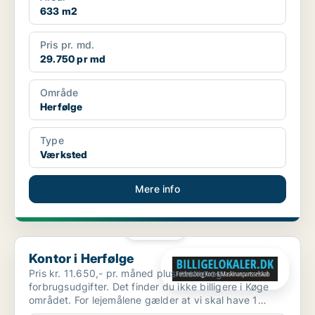
633 m2
Pris pr. md.
29.750 pr md
Område
Herfølge
Type
Værksted
Mere info
PLATIN
Kontor i Herfølge
Kontor i Herfølge
Pris kr. 11.650,- pr. måned plus moms og
forbrugsudgifter. Det finder du ikke billigere i Køge
området. For lejemålene gælder at vi skal have 1
måneds foru...