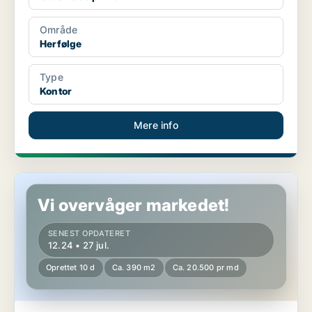
Område
Herfølge
Type
Kontor
Mere info
Kontor i Herfølge
Vi overvåger markedet!
SENEST OPDATERET
12.24 • 27 jul.
Oprettet 10 d
Ca. 390 m2
Ca. 20.500 pr md