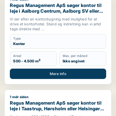
jerg
Regus Management ApS søger kontor til leje i Aalbor
Regus Management ApS søger kontor til
leje i Aalborg Centrum, Aalborg SV eller
Aalborg SØ m.fl.
Vi ser efter en kontorbygning med mulighed for at
drive et kontorhotel. Stand og indretning kan vi altid
tage direkte med ...
Type
Kontor
Areal
Max. per måned
2
500 - 4.500 m
Ikke angivet
Mere info
1 mdr siden
lde, Ringsted eller Sorø m.fl.
Regus Management ApS søger kontor til leje i Taastru
Regus Management ApS søger kontor til
leje i Taastrup, Hørsholm eller Helsingør
m.fl.