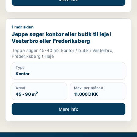
1 mdr siden
Jeppe søger kontor eller butik til leje i Vesterbro el
Jeppe søger kontor eller butik til leje i
Vesterbro eller Frederiksberg
Jeppe søger 45-90 m2 kontor / butik i Vesterbro,
Frederiksberg til leje
Type
Kontor
Areal
Max. per måned
2
45 - 90 m
11.000 DKK
Mere info