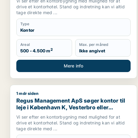
Vi ser efter en kontorbygning med mulighed for at
drive et kontorhotel. Stand og indretning kan vi altid
tage direkte med ...
Type
Kontor
Areal
Max. per måned
2
500 - 4.500 m
Ikke angivet
Mere info
1 mdr siden
Regus Management ApS søger kontor til leje i Købe
Regus Management ApS søger kontor til
leje i København K, Vesterbro eller
Frederiksberg m.fl.
Vi ser efter en kontorbygning med mulighed for at
drive et kontorhotel. Stand og indretning kan vi altid
tage direkte med ...