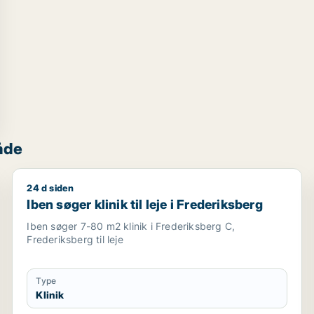
åde
24 d siden
erg
Iben søger klinik til leje i Frederiksberg
Iben søger klinik til leje i Frederiksberg
Iben søger 7-80 m2 klinik i Frederiksberg C,
Frederiksberg til leje
Type
Klinik