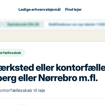
Ledige erhvervslejemål
Find lejer
Opdaterede 24h
29
Notifikationer om nye lokaler
1.52
torfællesskab
rksted eller kontorfælless
erg eller Nørrebro m.fl.
torfællesskab til leje