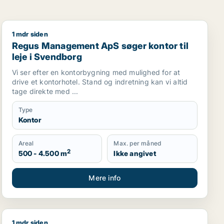
1 mdr siden
rborg eller Ribe
Regus Management ApS søger kontor til leje i Svendb
Regus Management ApS søger kontor til
leje i Svendborg
Vi ser efter en kontorbygning med mulighed for at
drive et kontorhotel. Stand og indretning kan vi altid
tage direkte med ...
Type
Kontor
Areal
Max. per måned
2
500 - 4.500 m
Ikke angivet
Mere info
1 mdr siden