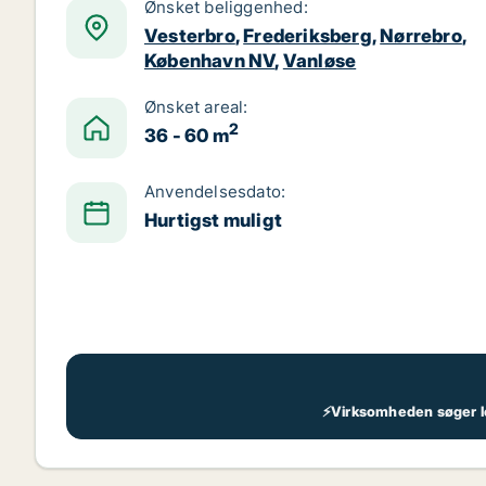
Ønsket beliggenhed:
Vesterbro
,
Frederiksberg
,
Nørrebro
,
København NV
,
Vanløse
Ønsket areal:
2
36 - 60 m
Anvendelsesdato:
Hurtigst muligt
⚡Virksomheden søger lok