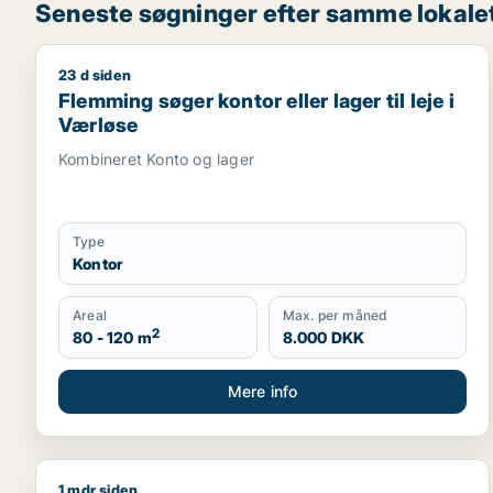
Seneste søgninger efter samme lokale
23 d siden
Flemming søger kontor eller lager til leje i Værløse
Flemming søger kontor eller lager til leje i
Værløse
Kombineret Konto og lager
Type
Kontor
Areal
Max. per måned
2
80 - 120 m
8.000 DKK
Mere info
1 mdr siden