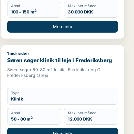
Areal
Max. per måned
2
100 - 150 m
30.000 DKK
Mere info
1 mdr siden
Søren søger klinik til leje i Frederiksberg
Søren søger klinik til leje i Frederiksberg
Søren søger 50-80 m2 klinik i Frederiksberg C,
Frederiksberg til leje
Type
Klinik
Areal
Max. per måned
2
50 - 80 m
12.000 DKK
Mere info