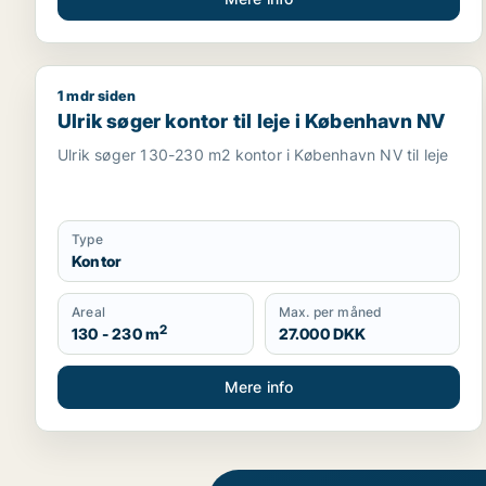
1 mdr siden
Ulrik søger kontor til leje i København NV
Ulrik søger kontor til leje i København NV
Ulrik søger 130-230 m2 kontor i København NV til leje
Type
Kontor
Areal
Max. per måned
2
130 - 230 m
27.000 DKK
Mere info