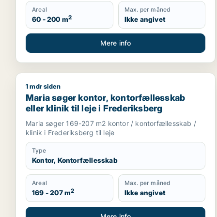
Areal
Max. per måned
2
60 - 200 m
Ikke angivet
Mere info
1 mdr siden
Maria søger kontor, kontorfællesskab eller klinik til
Maria søger kontor, kontorfællesskab
eller klinik til leje i Frederiksberg
Maria søger 169-207 m2 kontor / kontorfællesskab /
klinik i Frederiksberg til leje
Type
Kontor, Kontorfællesskab
Areal
Max. per måned
2
169 - 207 m
Ikke angivet
Mere info