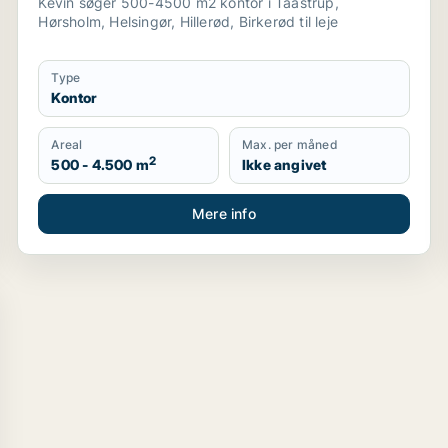
Kevin søger 500-4500 m2 kontor i Taastrup,
Hørsholm, Helsingør, Hillerød, Birkerød til leje
Type
Kontor
Areal
Max. per måned
2
500 - 4.500 m
Ikke angivet
Mere info
nhavn K, Vesterbro eller Frederiksberg m.fl.