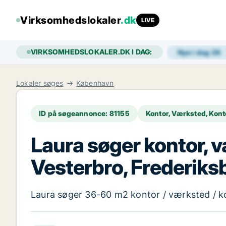
Virksomhedslokaler
.dk
LIVE
VIRKSOMHEDSLOKALER.DK I DAG:
Nye i dag
26
Lokaler søges
København
ID på søgeannonce: 81155
Kontor, Værksted, Kon
Laura søger kontor, væ
Vesterbro, Frederiksb
Laura søger 36-60 m2 kontor / værksted / kon