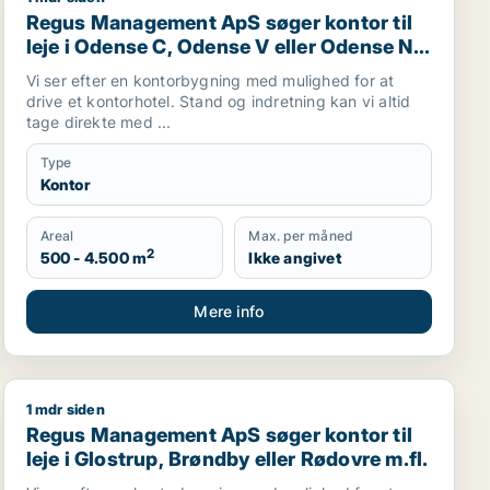
g Centrum, Aalborg SV eller Aalborg SØ m.fl.
Regus Management ApS søger kontor til leje i Odense 
Regus Management ApS søger kontor til
leje i Odense C, Odense V eller Odense NV
m.fl.
Vi ser efter en kontorbygning med mulighed for at
drive et kontorhotel. Stand og indretning kan vi altid
tage direkte med ...
Type
Kontor
Areal
Max. per måned
2
500 - 4.500 m
Ikke angivet
Mere info
1 mdr siden
p, Hørsholm eller Helsingør m.fl.
Regus Management ApS søger kontor til leje i Glostrup
Regus Management ApS søger kontor til
leje i Glostrup, Brøndby eller Rødovre m.fl.