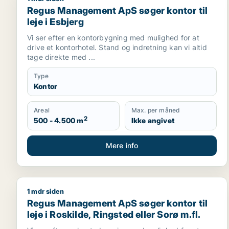
Regus Management ApS søger kontor til leje i Esb
Regus Management ApS søger kontor til
leje i Esbjerg
Vi ser efter en kontorbygning med mulighed for at
drive et kontorhotel. Stand og indretning kan vi altid
tage direkte med ...
Type
Kontor
Areal
Max. per måned
2
500 - 4.500 m
Ikke angivet
Mere info
1 mdr siden
Regus Management ApS søger kontor til leje i Roski
Regus Management ApS søger kontor til
leje i Roskilde, Ringsted eller Sorø m.fl.