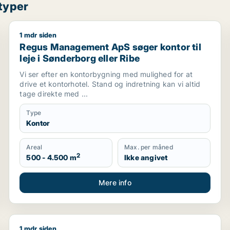
typer
1 mdr siden
Regus Management ApS søger kontor til leje i Sønde
Regus Management ApS søger kontor til
leje i Sønderborg eller Ribe
Vi ser efter en kontorbygning med mulighed for at
drive et kontorhotel. Stand og indretning kan vi altid
tage direkte med ...
Type
Kontor
Areal
Max. per måned
2
500 - 4.500 m
Ikke angivet
Mere info
1 mdr siden