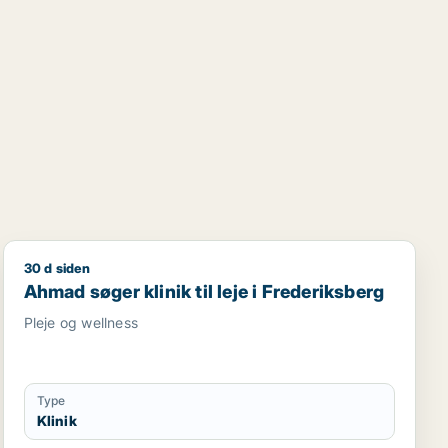
30 d siden
Ahmad søger klinik til leje i Frederiksberg
Ahmad søger klinik til leje i Frederiksberg
Pleje og wellness
Type
Klinik