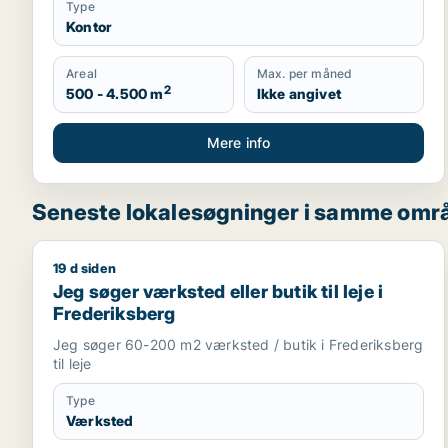
Type
Kontor
Areal
Max. per måned
2
500 - 4.500 m
Ikke angivet
Mere info
Seneste lokalesøgninger i samme omr
19 d siden
Jeg søger værksted eller butik til leje i Frederiksb
Jeg søger værksted eller butik til leje i
Frederiksberg
Jeg søger 60-200 m2 værksted / butik i Frederiksberg
til leje
Type
Værksted