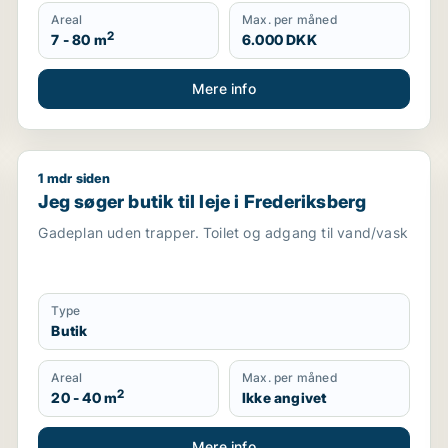
Areal
Max. per måned
2
7 - 80 m
6.000 DKK
Mere info
1 mdr siden
 leje i Frederiksberg
Jeg søger butik til leje i Frederiksberg
Jeg søger butik til leje i Frederiksberg
Gadeplan uden trapper. Toilet og adgang til vand/vask
Type
Butik
Areal
Max. per måned
2
20 - 40 m
Ikke angivet
Mere info