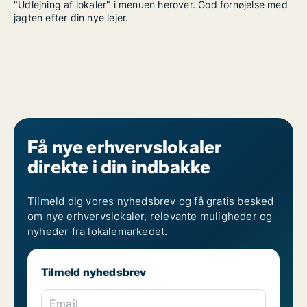
"Udlejning af lokaler" i menuen herover. God fornøjelse med
jagten efter din nye lejer.
Få nye erhvervslokaler
direkte i din indbakke
Tilmeld dig vores nyhedsbrev og få gratis besked
om nye erhvervslokaler, relevante muligheder og
nyheder fra lokalemarkedet.
Tilmeld nyhedsbrev
Email