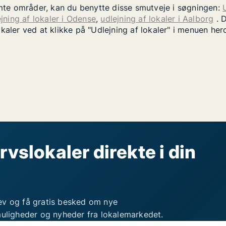
temte områder, kan du benytte disse smutveje i søgningen:
jning af lokaler i Odense
,
udlejning af lokaler i Aalborg
. D
okaler ved at klikke på "Udlejning af lokaler" i menuen he
rvslokaler direkte i din
ev og få gratis besked om nye
muligheder og nyheder fra lokalemarkedet.