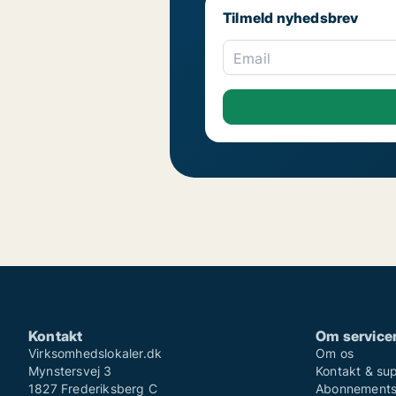
Tilmeld nyhedsbrev
Email
Kontakt
Om service
Virksomhedslokaler.dk
Om os
Mynstersvej 3
Kontakt & su
1827 Frederiksberg C
Abonnementsv