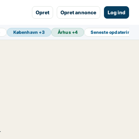
Opret
Opret annonce
Log ind
5
København
+
3
Århus
+
4
Seneste opdatering
1 
.