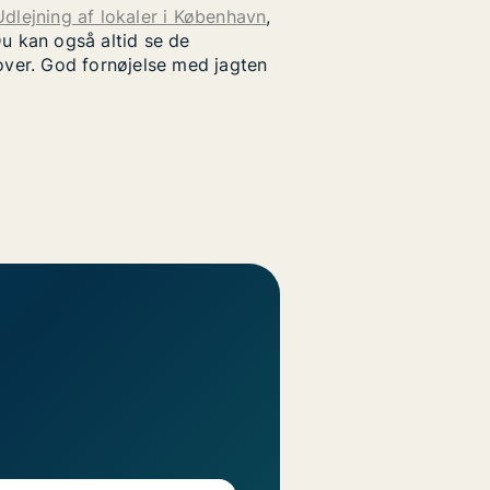
Udlejning af lokaler i København
,
u kan også altid se de
rover. God fornøjelse med jagten