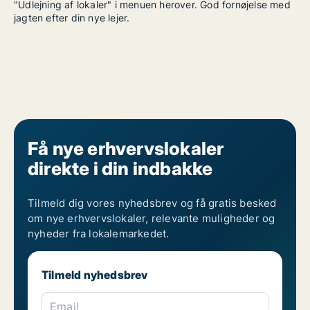
"Udlejning af lokaler" i menuen herover. God fornøjelse med
jagten efter din nye lejer.
Få nye erhvervslokaler
direkte i din indbakke
Tilmeld dig vores nyhedsbrev og få gratis besked
om nye erhvervslokaler, relevante muligheder og
nyheder fra lokalemarkedet.
Tilmeld nyhedsbrev
Email