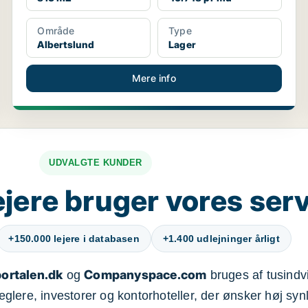
Område
Type
Albertslund
Lager
Mere info
UDVALGTE KUNDER
jere bruger vores ser
+150.000 lejere i databasen
+1.400 udlejninger årligt
ortalen.dk
Companyspace.com
og
bruges af tusindvi
ere, investorer og kontorhoteller, der ønsker høj synl