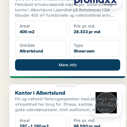
Fleksibelt erhvervslejemål med lager, showroom og
kontor i Albertslund Lejemålet på Roholmsvej 12M
tilbyder 400 m² funktionelle og velindrettede erhv...
Areal
Pris pr. md.
400 m2
28.333 pr md
Område
Type
Albertslund
Showroom
Mere info
PLATIN
Kontor i Albertslund
Kontor i Albertslund
Fin og velholdt flerbrugerejendom med alt, hvad I som
virksomhed har brug for: fitness, kantine, mødelokaler,
gode udendørsarealer, stort auditorium, omklædn...
Areal
Pris pr. md.
297 - 1.280 m2
98.590 pr md