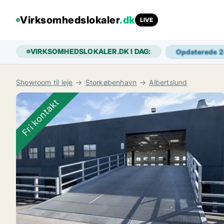
Virksomhedslokaler
.dk
LIVE
VIRKSOMHEDSLOKALER.DK I DAG:
Opdaterede 
Showroom til leje
Storkøbenhavn
Albertslund
Fri kontakt