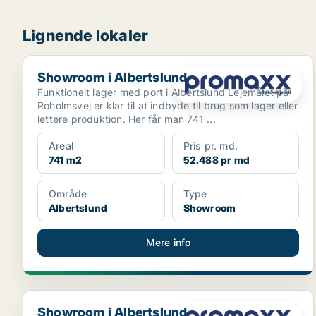
Lignende lokaler
Showroom i Albertslund
Showroom i Albertslund
Funktionelt lager med port i Albertslund Lejemålet på
Roholmsvej er klar til at indbyde til brug som lager eller
lettere produktion. Her får man 741 ...
Areal
Pris pr. md.
741 m2
52.488 pr md
Område
Type
Albertslund
Showroom
Mere info
Showroom i Albertslund
Showroom i Albertslund