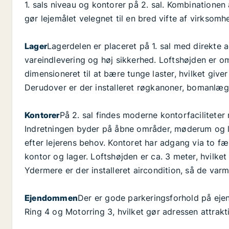
1. sals niveau og kontorer på 2. sal. Kombinationen
gør lejemålet velegnet til en bred vifte af virksomh
Lager
Lagerdelen er placeret på 1. sal med direkte a
vareindlevering og høj sikkerhed. Loftshøjden er 
dimensioneret til at bære tunge laster, hvilket giver 
Derudover er der installeret røgkanoner, bomanlæ
Kontorer
På 2. sal findes moderne kontorfaciliteter
Indretningen byder på åbne områder, møderum og lo
efter lejerens behov. Kontoret har adgang via to fæ
kontor og lager. Loftshøjden er ca. 3 meter, hvilket
Ydermere er der installeret aircondition, så de var
Ejendommen
Der er gode parkeringsforhold på ej
Ring 4 og Motorring 3, hvilket gør adressen attrakt