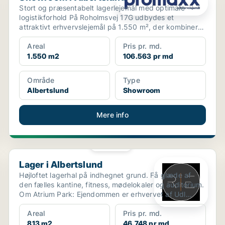
Stort og præsentabelt lagerlejemål med optimale
logistikforhold På Roholmsvej 17G udbydes et
attraktivt erhvervslejemål på 1.550 m², der kombinerer
r...
Areal
Pris pr. md.
1.550 m2
106.563 pr md
Område
Type
Albertslund
Showroom
Mere info
PLATIN
Lager i Albertslund
Lager i Albertslund
Højloftet lagerhal på indhegnet grund. Få glæde af
den fælles kantine, fitness, mødelokaler og auditorium.
Om Atrium Park: Ejendommen er erhvervet af Udl...
Areal
Pris pr. md.
813 m2
46.748 pr md