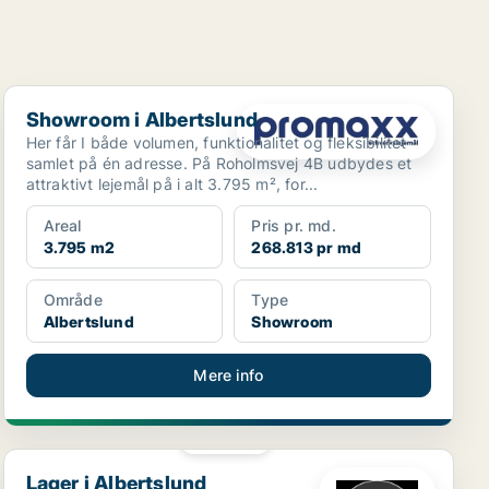
Showroom i Albertslund
Showroom i Albertslund
Her får I både volumen, funktionalitet og fleksibilitet
samlet på én adresse. På Roholmsvej 4B udbydes et
attraktivt lejemål på i alt 3.795 m², for...
Areal
Pris pr. md.
3.795 m2
268.813 pr md
Område
Type
Albertslund
Showroom
Mere info
PLATIN
Lager i Albertslund
Lager i Albertslund