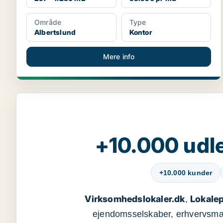
Område
Type
Albertslund
Kontor
Mere info
+10.000 udle
+10.000 kunder
Virksomhedslokaler.dk
Lokalep
,
ejendomsselskaber, erhvervsmægl