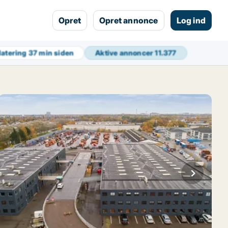
Opret
Opret annonce
Log ind
datering
37 min siden
Aktive annoncer
11.377