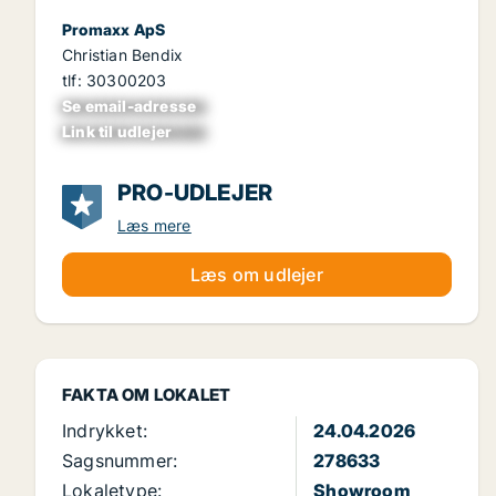
Promaxx ApS
Christian Bendix
tlf: 30300203
Se email-adresse
xxxxxxxxxxxxxxxx
Link til udlejer
xxxxxxxxxxxxxxxx
PRO-UDLEJER
Læs mere
Læs om udlejer
FAKTA OM LOKALET
Indrykket:
24.04.2026
Sagsnummer:
278633
Lokaletype:
Showroom