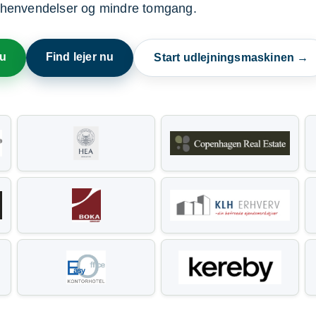
henvendelser og mindre tomgang.
nu
Find lejer nu
Start udlejningsmaskinen →