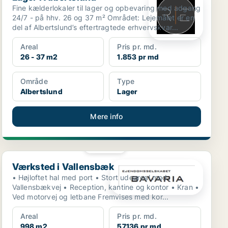
Fine kælderlokaler til lager og opbevaring med adgang
24/7 - på hhv. 26 og 37 m² Området: Lejemålet er en
del af Albertslund’s eftertragtede erhvervskvar...
Areal
Pris pr. md.
26 - 37 m2
1.853 pr md
Område
Type
Albertslund
Lager
Mere info
PLATIN
Værksted i Vallensbæk
Værksted i Vallensbæk
• Højloftet hal med port • Stort udeareal mod
Vallensbækvej • Reception, kantine og kontor • Kran •
Ved motorvej og letbane Fremvises med kor...
Areal
Pris pr. md.
998 m2
57.136 pr md