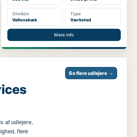
Område
Type
Vallensbæk
Værksted
Mere info
Se flere udlejere
→
vices
s af udlejere,
ighed, flere