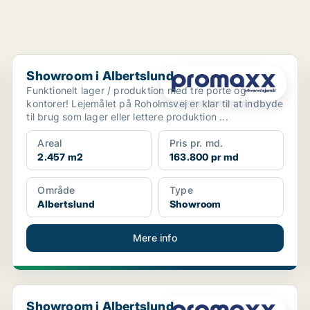
Showroom i Albertslund
Showroom i Albertslund
Funktionelt lager / produktion med tre porte og
kontorer! Lejemålet på Roholmsvej er klar til at indbyde
til brug som lager eller lettere produktion ...
Areal
Pris pr. md.
2.457 m2
163.800 pr md
Område
Type
Albertslund
Showroom
Mere info
Showroom i Albertslund
Showroom i Albertslund