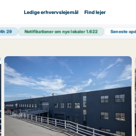
Ledige erhvervslejemål
Find lejer
24h
29
Notifikationer om nye lokaler
1.622
Seneste op