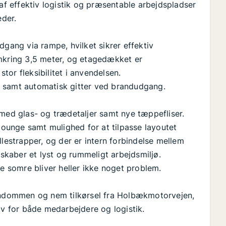
 af effektiv logistik og præsentable arbejdspladser
eder.
dgang via rampe, hvilket sikrer effektiv
omkring 3,5 meter, og etagedækket er
stor fleksibilitet i anvendelsen.
g samt automatisk gitter ved brandudgang.
 med glas- og trædetaljer samt nye tæppefliser.
unge samt mulighed for at tilpasse layoutet
llestrapper, og der er intern forbindelse mellem
 skaber et lyst og rummeligt arbejdsmiljø.
me somre bliver heller ikke noget problem.
endommen og nem tilkørsel fra Holbækmotorvejen,
iv for både medarbejdere og logistik.