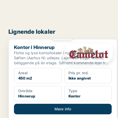
Lignende lokaler
PLATIN
Kontor i Hinnerup
Kontor i Hinnerup
Flotte og lyse kontorlokaler i nybygget domicil ved
Søften (Aarhus N) udlejes. Lejemålet udgør 450m2
beliggende på én etage. Såfremt kommende lejer h...
Areal
Pris pr. md.
450 m2
Ikke angivet
Område
Type
Hinnerup
Kontor
Mere info