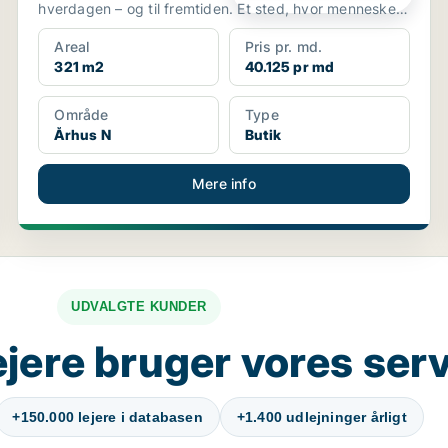
hverdagen – og til fremtiden. Et sted, hvor mennesker,
virk...
Areal
Pris pr. md.
321 m2
40.125 pr md
Område
Type
Århus N
Butik
Mere info
UDVALGTE KUNDER
jere bruger vores ser
+150.000 lejere i databasen
+1.400 udlejninger årligt