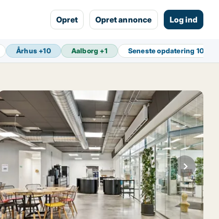
Opret
Opret annonce
Log ind
Århus
+
10
Aalborg
+
1
Seneste opdatering
10 min