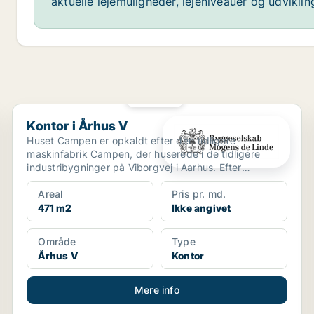
aktuelle lejemuligheder, lejeniveauer og udvikli
PLATIN
Kontor i Århus V
Kontor i Århus V
Huset Campen er opkaldt efter den tidligere
maskinfabrik Campen, der huserede i de tidligere
industribygninger på Viborgvej i Aarhus. Efter
omfattende istand...
Areal
Pris pr. md.
471 m2
Ikke angivet
Område
Type
Århus V
Kontor
Mere info