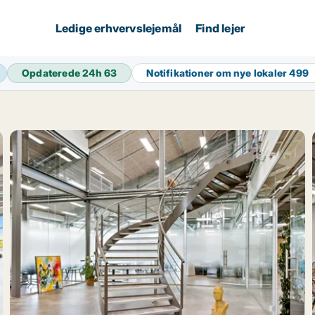
Ledige erhvervslejemål
Find lejer
Opdaterede 24h
63
Notifikationer om nye lokaler
499