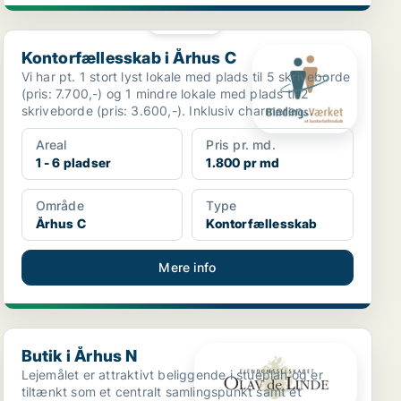
PLATIN
Kontorfællesskab i Århus C
Kontorfællesskab i Århus C
Vi har pt. 1 stort lyst lokale med plads til 5 skriveborde
(pris: 7.700,-) og 1 mindre lokale med plads til 2
skriveborde (pris: 3.600,-). Inklusiv charmeren...
Areal
Pris pr. md.
1 - 6 pladser
1.800 pr md
Område
Type
Århus C
Kontorfællesskab
Mere info
Butik i Århus N
Butik i Århus N
Lejemålet er attraktivt beliggende i stueplan og er
tiltænkt som et centralt samlingspunkt samt et