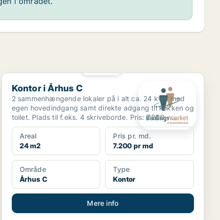
ngen i området.
PLATIN
Kontor i Århus C
Kontor i Århus C
2 sammenhængende lokaler på i alt ca. 24 kvm med
egen hovedindgang samt direkte adgang til køkken og
toilet. Plads til f.eks. 4 skriveborde. Pris: 7.200,- ...
Areal
Pris pr. md.
24 m2
7.200 pr md
Område
Type
Århus C
Kontor
Mere info