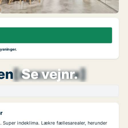
lysninger.
en
[xxxxxxxx]
Se vejnr.
or
ok. Super indeklima. Lækre fællesarealer, herunder