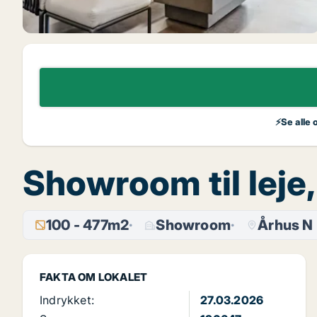
⚡Se alle 
Showroom til leje
100 - 477m2
Showroom
Århus N
FAKTA OM LOKALET
Indrykket:
27.03.2026