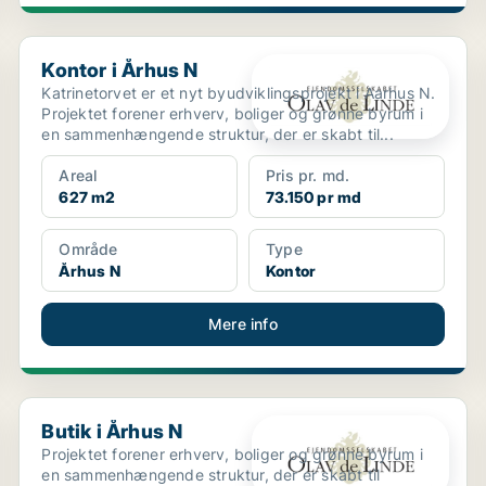
Kontor i Århus N
Kontor i Århus N
Katrinetorvet er et nyt byudviklingsprojekt i Aarhus N.
Projektet forener erhverv, boliger og grønne byrum i
en sammenhængende struktur, der er skabt til...
Areal
Pris pr. md.
627 m2
73.150 pr md
Område
Type
Århus N
Kontor
Mere info
Butik i Århus N
Butik i Århus N
Projektet forener erhverv, boliger og grønne byrum i
en sammenhængende struktur, der er skabt til