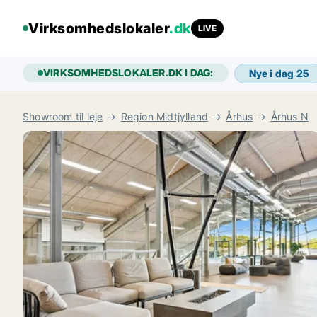
Virksomhedslokaler
.dk
LIVE
VIRKSOMHEDSLOKALER.DK I DAG:
Nye i dag
25
Showroom til leje
Region Midtjylland
Århus
Århus N