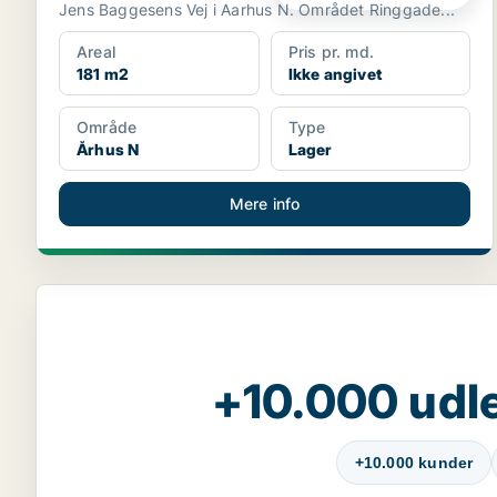
Jens Baggesens Vej i Aarhus N. Området Ringgade...
Areal
Pris pr. md.
181 m2
Ikke angivet
Område
Type
Århus N
Lager
Mere info
+10.000 udle
+10.000 kunder