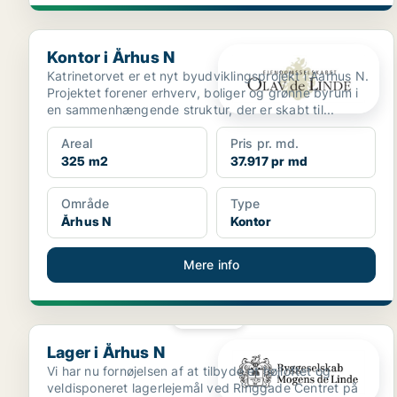
Kontor i Århus N
Kontor i Århus N
Katrinetorvet er et nyt byudviklingsprojekt i Aarhus N.
Projektet forener erhverv, boliger og grønne byrum i
en sammenhængende struktur, der er skabt til...
Areal
Pris pr. md.
325 m2
37.917 pr md
Område
Type
Århus N
Kontor
Mere info
PLATIN
Lager i Århus N
Lager i Århus N
Vi har nu fornøjelsen af at tilbyde et højloftet og
veldisponeret lagerlejemål ved Ringgade Centret på