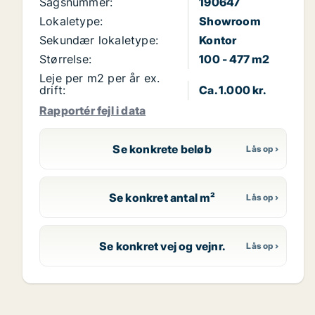
Sagsnummer:
190647
Lokaletype:
Showroom
Sekundær lokaletype:
Kontor
Størrelse:
100 - 477 m2
Leje per m2 per år ex.
drift:
Ca. 1.000 kr.
Rapportér fejl i data
Se konkrete beløb
Se konkret antal m²
Se konkret vej og vejnr.