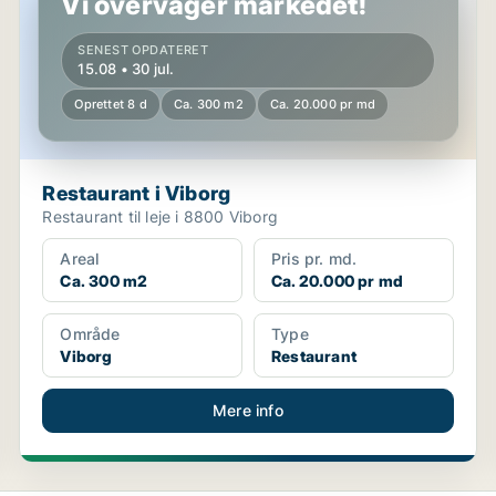
Vi overvåger markedet!
SENEST OPDATERET
15.08 • 30 jul.
Oprettet 8 d
Ca. 300 m2
Ca. 20.000 pr md
Restaurant i Viborg
Restaurant til leje i 8800 Viborg
Areal
Pris pr. md.
Ca. 300 m2
Ca. 20.000 pr md
Område
Type
Viborg
Restaurant
Mere info