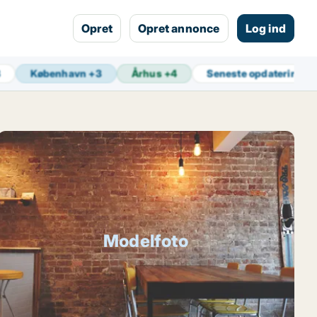
Opret
Opret annonce
Log ind
8
København
+
3
Århus
+
4
Seneste opdatering
9 
Modelfoto