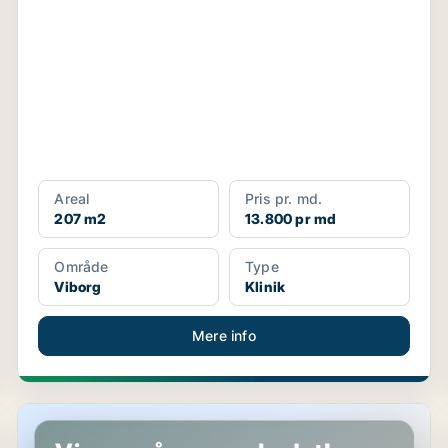
Areal
Pris pr. md.
207 m2
13.800 pr md
Område
Type
Viborg
Klinik
Mere info
Restaurant i Viborg