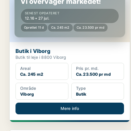
Vi overvåger markedet!
SENEST OPDATERET
12.16 • 27 jul.
Oprettet 11 d
Ca. 245 m2
Ca. 23.500 pr md
Butik i Viborg
Butik til leje i 8800 Viborg
Areal
Pris pr. md.
Ca. 245 m2
Ca. 23.500 pr md
Område
Type
Viborg
Butik
Mere info