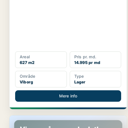
Areal
Pris pr. md.
627 m2
14.995 pr md
Område
Type
Viborg
Lager
Mere info
Butik i Viborg