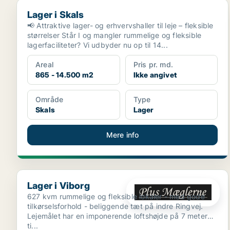
Lager i Skals
Lager i Skals
📢 Attraktive lager- og erhvervshaller til leje – fleksible
størrelser Står I og mangler rummelige og fleksible
lagerfaciliteter? Vi udbyder nu op til 14...
Areal
Pris pr. md.
865 - 14.500 m2
Ikke angivet
Område
Type
Skals
Lager
Mere info
Lager i Viborg
Lager i Viborg
627 kvm rummelige og fleksible lokaler - med gode
tilkørselsforhold - beliggende tæt på indre Ringvej.
Lejemålet har en imponerende loftshøjde på 7 meter
ti...