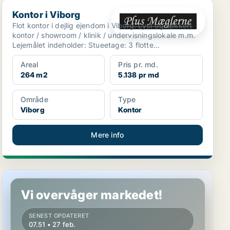
Kontor i Viborg
Kontor i Viborg
Flot kontor i dejlig ejendom i Viborg. Lyst og lækkert
kontor / showroom / klinik / undervisningslokale m.m.
Lejemålet indeholder: Stueetage: 3 flotte...
Areal
Pris pr. md.
264 m2
5.138 pr md
Område
Type
Viborg
Kontor
Mere info
Restaurant i Viborg
Vi overvåger markedet!
SENEST OPDATERET
07.51 • 27 feb.