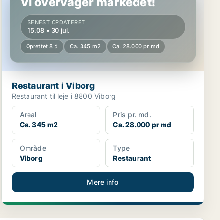
Vi overvåger markedet!
SENEST OPDATERET
15.08 • 30 jul.
Oprettet 8 d
Ca. 345 m2
Ca. 28.000 pr md
Restaurant i Viborg
Restaurant til leje i 8800 Viborg
Areal
Pris pr. md.
Ca. 345 m2
Ca. 28.000 pr md
Område
Type
Viborg
Restaurant
Mere info