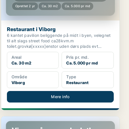
Oprettet 2 yr
Ca. 30 m2
Ca. 5.000 pr md
Restaurant i Viborg
6 kantet pavilion beliggende på midt i byen, velegnet
til alt slags street food ca28kvm.m
toilet.grovkø[xxxxx]enstor uden dørs plads evt
pandekager, grillkyl...
Areal
Pris pr. md.
Ca. 30 m2
Ca. 5.000 pr md
Område
Type
Viborg
Restaurant
Mere info
Restaurant i Viborg