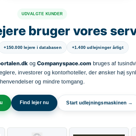
UDVALGTE KUNDER
jere bruger vores ser
+150.000 lejere i databasen
+1.400 udlejninger årligt
ortalen.dk
Companyspace.com
og
bruges af tusindvi
ere, investorer og kontorhoteller, der ønsker høj synl
henvendelser og mindre tomgang.
nu
Find lejer nu
Start udlejningsmaskinen →