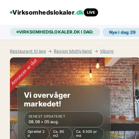
Virksomhedslokaler
.dk
LIVE
VIRKSOMHEDSLOKALER.DK I DAG:
Nye i dag
29
Restaurant til leje
Region Midtjylland
Viborg
Annoncen er låst
Vi overvåger
markedet!
SENEST OPDATERET
08.06 • 05 aug.
Oprettet 2
Ca. 80
Ca. 9.500 pr
d
m2
md