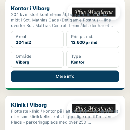
Kontor i Viborg
Kontor i Viborg
204 kvm stort kontorlejemål, beliggende på 3. sal,
midt i Sct. Mathias Gade (Det gamle Posthus) - lige
overfor Sct. Mathias Centret. Lejemålet, der har et...
Areal
Pris pr. md.
204 m2
13.600 pr md
Område
Type
Viborg
Kontor
Mere info
Klinik i Viborg
Klinik i Viborg
Flotteste klinik / kontor på i alt 207 kvm - kan lejes helt
eller som klinikfællesskab. Ligger lige op til Preislers
Plads - parkeringsplads med over 250 ...