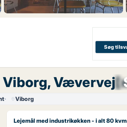
Søg tils
e, Viborg, Vævervej
[
nt
Viborg
Lejemål med industrikøkken - i alt 80 kvm