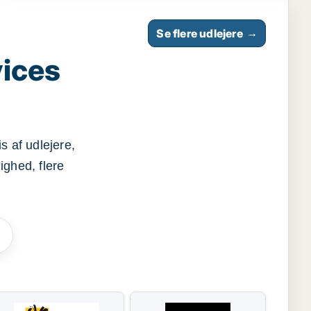
Se flere udlejere
→
vices
s af udlejere,
ighed, flere