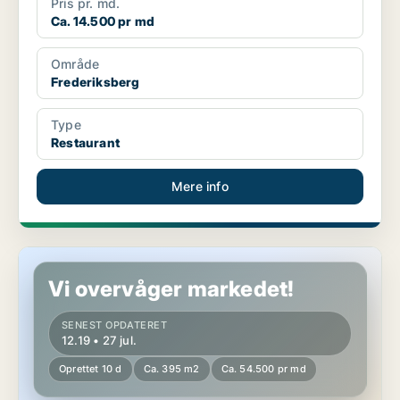
Pris pr. md.
Ca. 14.500 pr md
Område
Frederiksberg
Type
Restaurant
Mere info
Butik på Frederiksberg
Vi overvåger markedet!
SENEST OPDATERET
12.19 • 27 jul.
Oprettet 10 d
Ca. 395 m2
Ca. 54.500 pr md