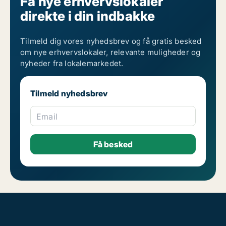
Få nye erhvervslokaler
Restaurantlokaler til leje på Østerbro
direkte i din indbakke
Tilmeld dig vores nyhedsbrev og få gratis besked
om nye erhvervslokaler, relevante muligheder og
nyheder fra lokalemarkedet.
Tilmeld nyhedsbrev
Email