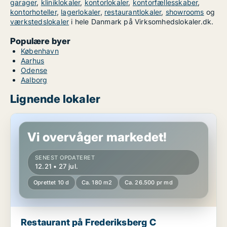
garager
,
kliniklokaler
,
kontorlokaler
,
kontorfællesskaber
,
kontorhoteller
,
lagerlokaler
,
restaurantlokaler
,
showrooms
og
værkstedslokaler
i hele Danmark på Virksomhedslokaler.dk.
Populære byer
København
Aarhus
Odense
Aalborg
Lignende lokaler
Restaurant på Frederiksberg C
Vi overvåger markedet!
SENEST OPDATERET
12.21 • 27 jul.
Oprettet 10 d
Ca. 180 m2
Ca. 26.500 pr md
Restaurant på Frederiksberg C