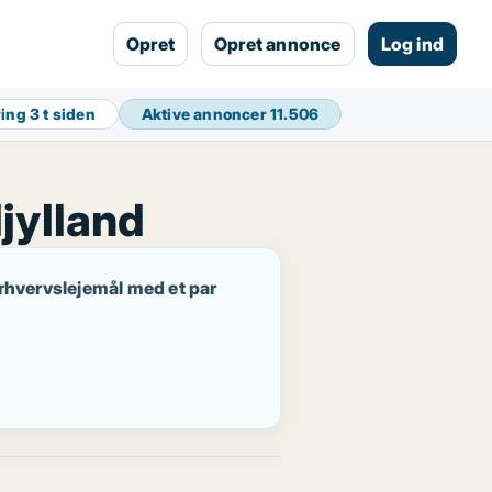
Opret
Opret annonce
Log ind
ring
3 t siden
Aktive annoncer
11.506
jylland
 erhvervslejemål med et par