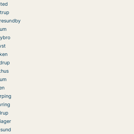
sted
strup
rresundby
dum
bybro
vst
kken
ndrup
khus
tum
en
rping
vring
drup
iager
dsund