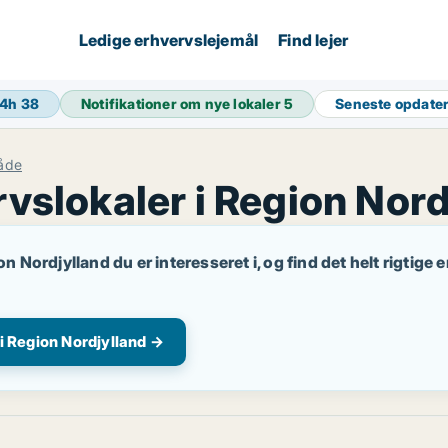
Ledige erhvervslejemål
Find lejer
24h
38
Notifikationer om nye lokaler
5
Seneste opdate
råde
vslokaler i Region Nord
on Nordjylland du er interesseret i, og find det helt rigtige
 i Region Nordjylland →