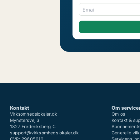
Email
Kontakt
Om service
Virksomhedslokaler.dk
Om os
Mynstersvej 3
Kontakt & su
1827 Frederiksberg C
Abonnementsv
support@virksomhedslokaler.dk
Generelle vilk
CVR: 29605610
Servicens in