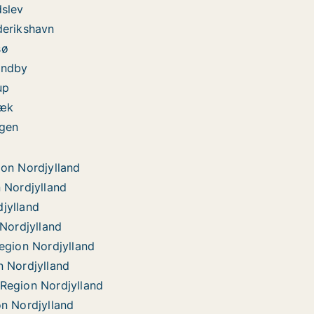
dslev
derikshavn
sø
andby
up
bæk
agen
ion Nordjylland
n Nordjylland
jylland
 Nordjylland
Region Nordjylland
n Nordjylland
 Region Nordjylland
on Nordjylland