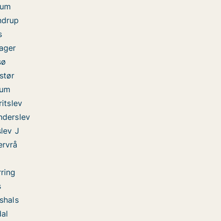
lum
ndrup
s
rager
sø
stør
num
ritslev
nderslev
slev J
ervrå
rring
s
shals
dal