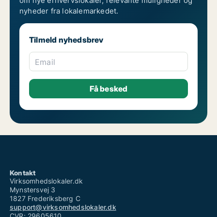
om nye erhvervslokaler, relevante muligheder og
nyheder fra lokalemarkedet.
Tilmeld nyhedsbrev
Email
Kontakt
Virksomhedslokaler.dk
Mynstersvej 3
1827 Frederiksberg C
support@virksomhedslokaler.dk
CVR: 29605610