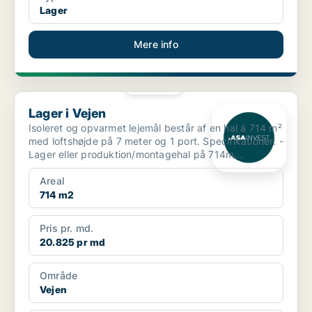
Lager
Mere info
PLATIN
Lager i Vejen
Lager i Vejen
Isoleret og opvarmet lejemål består af en hal á 714 m²
med loftshøjde på 7 meter og 1 port. Specifikationer: -
Lager eller produktion/montagehal på 714m...
Areal
714 m2
Pris pr. md.
20.825 pr md
Område
Vejen