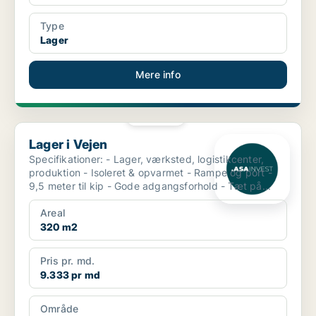
Type
Lager
Mere info
PLATIN
Lager i Vejen
Lager i Vejen
Specifikationer: - Lager, værksted, logistikcenter,
produktion - Isoleret & opvarmet - Rampe og port -
9,5 meter til kip - Gode adgangsforhold - Tæt på...
Areal
320 m2
Pris pr. md.
9.333 pr md
Område