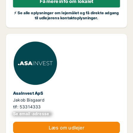
Få mere info om lokalet
⚡ Se alle oplysninger om lejemålet og få direkte adgang
til udlejerens kontaktoplysninger.
AsaInvest ApS
Jakob Bisgaard
tlf: 53314333
Se email-adresse
xxxxxxxxxxxxxxxx
Læs om udlejer