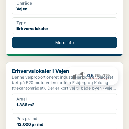
Område
Vejen
Type
Erhvervslokaler
Mere info
Erhvervslokaler i Vejen
Erhvervslokaler i Vejen
Denne velproportioneret industriejendom er placeret
tæt på E20 motorvejen mellem Esbjerg og Kolding
(trekantområdet). Der er kort vej til både byen (Vejen)
o...
Areal
1.386 m2
Pris pr. md.
42.000 pr md