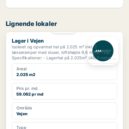
Lignende lokaler
PLATIN
Lager i Vejen
Lager i Vejen
Isoleret og opvarmet hal på 2.025 m² inkl. 2
læsseramper med sluser, loftshøjde 9,6 meter i kip.
Specifikationer: - Lagerhal på 2.025m² (46,3 meter x
43,...
Areal
2.025 m2
Pris pr. md.
59.062 pr md
Område
Vejen
Type