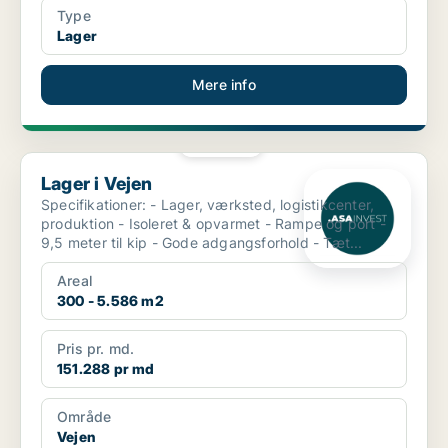
Type
Lager
Mere info
PLATIN
Lager i Vejen
Lager i Vejen
Specifikationer: - Lager, værksted, logistikcenter,
produktion - Isoleret & opvarmet - Rampe og port -
9,5 meter til kip - Gode adgangsforhold - Tæt...
Areal
300 - 5.586 m2
Pris pr. md.
151.288 pr md
Område
Vejen