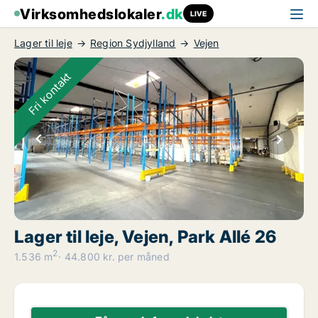
Virksomhedslokaler
.dk
LIVE
Lager til leje
Region Sydjylland
Vejen
Fri kontakt
Lager til leje, Vejen, Park Allé 26
2
1.536 m
44.800 kr. per måned