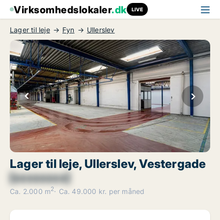
Virksomhedslokaler
.dk
LIVE
Lager til leje
Fyn
Ullerslev
Lager til leje, Ullerslev, Vestergade
[xxxxxxxx]
2
Ca. 2.000 m
Ca. 49.000 kr. per måned