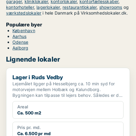
garager
,
kliniklokaler
,
kontorlokaler
,
kontorfællesskaber
,
kontorhoteller
,
lagerlokaler
,
restaurantlokaler
,
showrooms
og
værkstedslokaler
i hele Danmark på Virksomhedslokaler.dk.
Populære byer
København
Aarhus
Odense
Aalborg
Lignende lokaler
Lager i Ruds Vedby
Lager i Ruds Vedby
Lejemålet ligger på Hesselbjerg ca. 10 min syd for
motorvejen mellem Holbæk og Kalundborg.
Bygningen kan tilpasse til lejers behov. Således er der
mulighed...
Areal
Ca. 500 m2
Pris pr. md.
Ca. 6.500 pr md