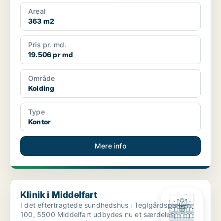
motorvejen udbydes nu ...
Areal
363 m2
Pris pr. md.
19.506 pr md
Område
Kolding
Type
Kontor
Mere info
Klinik i Middelfart
Klinik i Middelfart
I det eftertragtede sundhedshus i Teglgårdsparken
100, 5500 Middelfart udbydes nu et særdeles