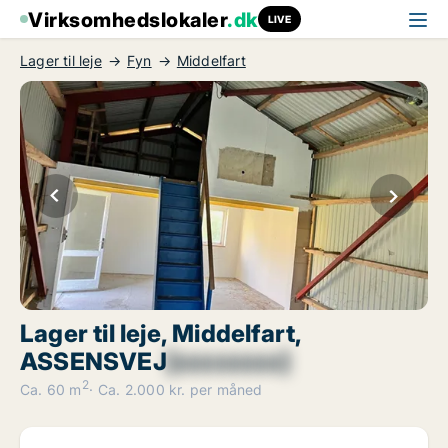
Virksomhedslokaler
.dk
LIVE
Lager til leje
Fyn
Middelfart
Lager til leje, Middelfart,
ASSENSVEJ
[xxxxxxxx]
2
Ca. 60 m
Ca. 2.000 kr. per måned