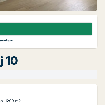
lysninger.
j 10
ca. 1200 m2