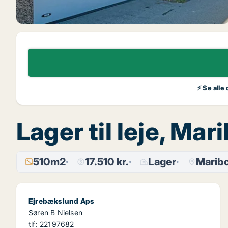
⚡ Se alle
Lager til leje, Mar
510m2
17.510 kr.
Lager
Marib
Ejrebækslund Aps
Søren B Nielsen
tlf: 22197682