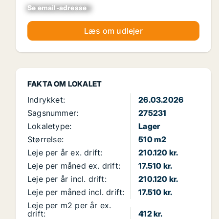
Se email-adresse
xxxxxxxxxxxxxxxx
Læs om udlejer
FAKTA OM LOKALET
Indrykket:
26.03.2026
Sagsnummer:
275231
Lokaletype:
Lager
Størrelse:
510 m2
Leje per år ex. drift:
210.120 kr.
Leje per måned ex. drift:
17.510 kr.
Leje per år incl. drift:
210.120 kr.
Leje per måned incl. drift:
17.510 kr.
Leje per m2 per år ex.
drift:
412 kr.