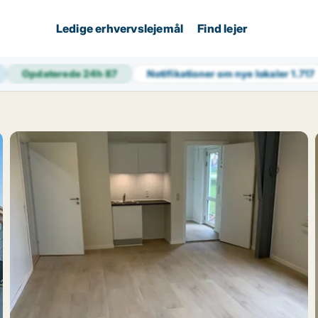
Ledige erhvervslejemål
Find lejer
Opdaterede 24h
87
Notifikationer om nye lokaler
1.717