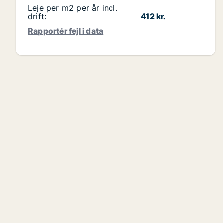
Leje per m2 per år incl.
drift:
412 kr.
Rapportér fejl i data