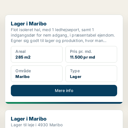
Lager i Maribo
Lager i Maribo
Flot isoleret hal, med 1 ledhejseport, samt 1
indgangsdør for nem adgang, i præsentabel ejendom.
Egner sig godt til lager og produktion, hvor man
samtidig...
Areal
Pris pr. md.
285 m2
11.500 pr md
Område
Type
Maribo
Lager
Mere info
Lager i Maribo
Lager i Maribo
Lager til leje i 4930 Maribo