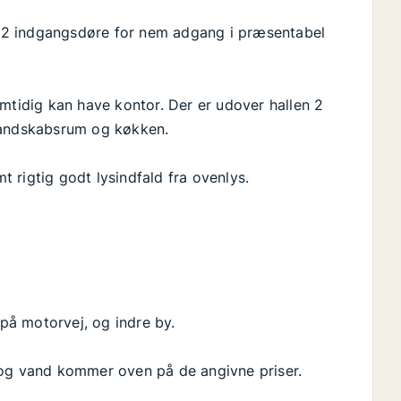
mt 2 indgangsdøre for nem adgang i præsentabel
amtidig kan have kontor. Der er udover hallen 2
 mandskabsrum og køkken.
mt rigtig godt lysindfald fra ovenlys.
å motorvej, og indre by.
El og vand kommer oven på de angivne priser.