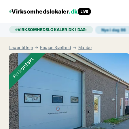
Virksomhedslokaler
.dk
LIVE
VIRKSOMHEDSLOKALER.DK I DAG:
Nye i dag
86
Lager til leje
Region Sjælland
Maribo
Fri kontakt