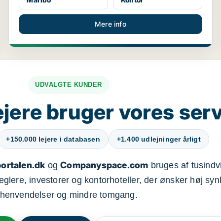
Mere info
UDVALGTE KUNDER
jere bruger vores ser
+150.000 lejere i databasen
+1.400 udlejninger årligt
ortalen.dk
Companyspace.com
og
bruges af tusindvi
ere, investorer og kontorhoteller, der ønsker høj synl
henvendelser og mindre tomgang.