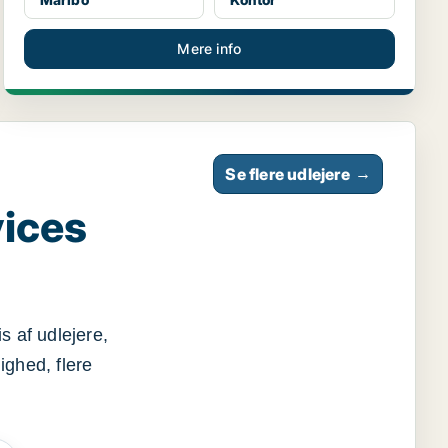
Mere info
Se flere udlejere
→
vices
s af udlejere,
ighed, flere