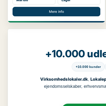
Mere info
+10.000 udle
+10.000 kunder
Virksomhedslokaler.dk
Lokalep
,
ejendomsselskaber, erhvervsmægl