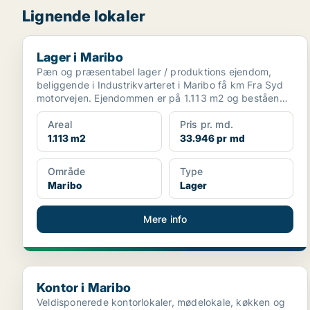
Lignende lokaler
Lager i Maribo
Lager i Maribo
Pæn og præsentabel lager / produktions ejendom,
beliggende i Industrikvarteret i Maribo få km Fra Syd
motorvejen. Ejendommen er på 1.113 m2 og bestående
a...
Areal
Pris pr. md.
1.113 m2
33.946 pr md
Område
Type
Maribo
Lager
Mere info
Kontor i Maribo
Kontor i Maribo
Veldisponerede kontorlokaler, mødelokale, køkken og