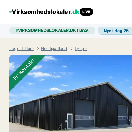
Virksomhedslokaler
.dk
LIVE
VIRKSOMHEDSLOKALER.DK I DAG:
Nye i dag
26
Lager til leje
Nordsjælland
Lynge
Fri kontakt