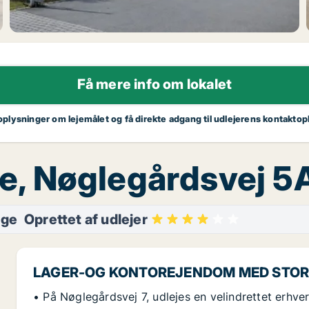
Få mere info om lokalet
 oplysninger om lejemålet og få direkte adgang til udlejerens kontaktop
nge, Nøglegårdsvej 5
nge
Oprettet af udlejer
LAGER-OG KONTOREJENDOM MED STO
• På Nøglegårdsvej 7, udlejes en velindrettet erhv