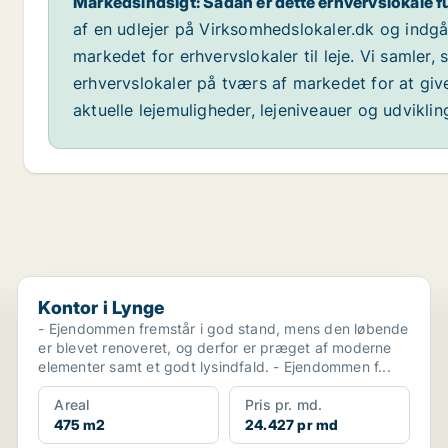
Markedsindsigt: Sådan er dette erhvervslokale f
af en udlejer på Virksomhedslokaler.dk og indg
markedet for erhvervslokaler til leje. Vi samler,
erhvervslokaler på tværs af markedet for at giv
aktuelle lejemuligheder, lejeniveauer og udvikli
Kontor i Lynge
Kontor i Lynge
- Ejendommen fremstår i god stand, mens den løbende
er blevet renoveret, og derfor er præget af moderne
elementer samt et godt lysindfald. - Ejendommen f...
Areal
Pris pr. md.
475 m2
24.427 pr md