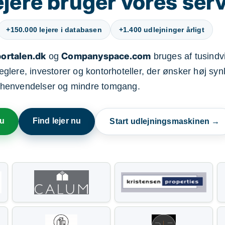
jere bruger vores ser
+150.000 lejere i databasen
+1.400 udlejninger årligt
ortalen.dk
Companyspace.com
og
bruges af tusindvi
ere, investorer og kontorhoteller, der ønsker høj synl
henvendelser og mindre tomgang.
nu
Find lejer nu
Start udlejningsmaskinen →