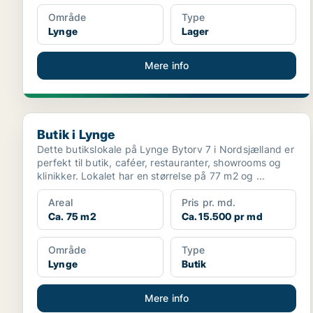
Område
Type
Lynge
Lager
Mere info
Butik i Lynge
Butik i Lynge
Dette butikslokale på Lynge Bytorv 7 i Nordsjælland er
perfekt til butik, caféer, restauranter, showrooms og
klinikker. Lokalet har en størrelse på 77 m2 og ...
Areal
Pris pr. md.
Ca. 75 m2
Ca. 15.500 pr md
Område
Type
Lynge
Butik
Mere info