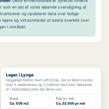
undet:
Dette erhvervslokale er oprettet direkte
år som en del af vores løbende overvågning af
 strukturerer og opdaterer data over ledige
e lejere og virksomheder et bedre overblik over
ngen i området.
Lager i Lynge
Lager i Lynge
Hyggeligt Kontor med Loft til kip. Der er åbent kontor
med 3 mødelokaler og 2 toiletter med bad. Køkkenet
er i forbindelse med det åbne rum.
Areal
Pris pr. md.
Ca. 505 m2
Ca. 33.500 pr md