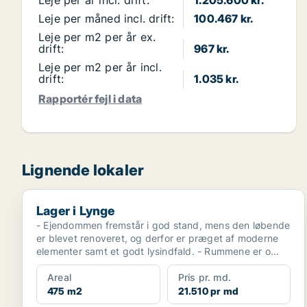
Leje per år incl. drift:
1.205.600 kr.
Leje per måned incl. drift:
100.467 kr.
Leje per m2 per år ex.
drift:
967 kr.
Leje per m2 per år incl.
drift:
1.035 kr.
Rapportér fejl i data
Lignende lokaler
Lager i Lynge
Lager i Lynge
- Ejendommen fremstår i god stand, mens den løbende
er blevet renoveret, og derfor er præget af moderne
elementer samt et godt lysindfald. - Rummene er o...
Areal
Pris pr. md.
475 m2
21.510 pr md