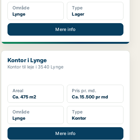
Område
Type
Lynge
Lager
Mere info
Kontor i Lynge
Kontor i Lynge
Kontor til leje i 3540 Lynge
Areal
Pris pr. md.
Ca. 475 m2
Ca. 15.500 pr md
Område
Type
Lynge
Kontor
Mere info