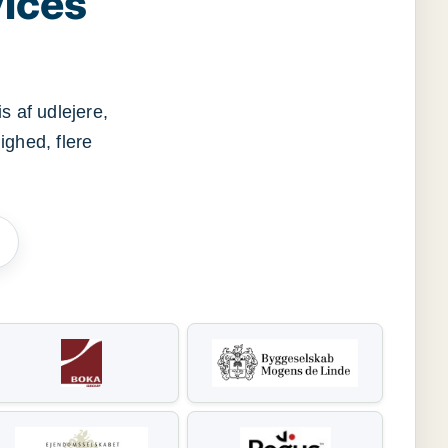
vices
s af udlejere,
ighed, flere