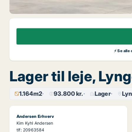
⚡ Se alle
Lager til leje, Ly
1.164m2
93.800 kr.
Lager
Ly
Andersen Erhverv
Kim Kyhl Andersen
tlf: 20963584