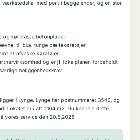
t værkstedshal med port i begge ender, og en stor
e og kørefaste betonplader.
vne, til bl.a. tunge bæltekøretøjer.
emt at afvaske køretøjer.
rtnervirksomhed og er jf. lokalplanen forbeholdt
 særlige beliggenhedskrav.
 ligger i Lynge. Lynge har postnummeret 3540, og
. Lokalet er i alt 1.164 m2. Du kan leje dette
t på vores service den 20.5.2026.