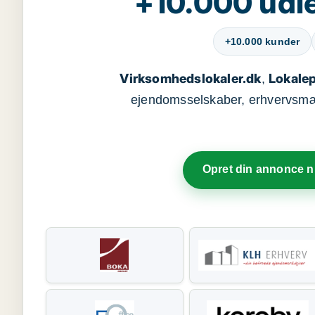
+10.000 udle
+10.000 kunder
Virksomhedslokaler.dk
Lokalep
,
ejendomsselskaber, erhvervsmægl
Opret din annonce 