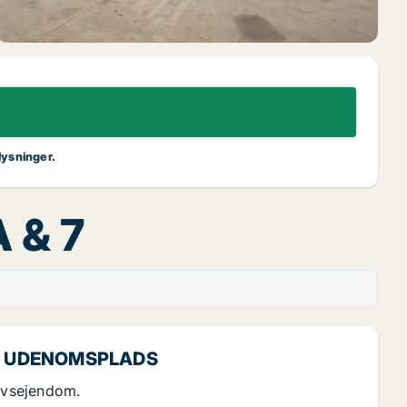
lysninger.
A & 7
R UDENOMSPLADS
ervsejendom.