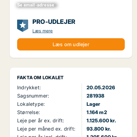
Se email-adresse
xxxxxxxxxxxxxxxx
PRO-UDLEJER
Læs mere
Læs om udlejer
FAKTA OM LOKALET
Indrykket:
20.05.2026
Sagsnummer:
281938
Lokaletype:
Lager
Størrelse:
1.164 m2
Leje per år ex. drift:
1.125.600 kr.
Leje per måned ex. drift:
93.800 kr.