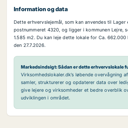
Information og data
Dette erhvervslejemål, som kan anvendes til Lager el
postnummeret 4320, og ligger i kommunen Lejre, som
1.585 m2. Du kan leje dette lokale for Ca. 662.000 k
den 27.7.2026.
Markedsindsigt: Sådan er dette erhvervslokale f
Virksomhedslokaler.dk’s løbende overvågning af m
samler, strukturerer og opdaterer data over led
give lejere og virksomheder et bedre overblik ov
udviklingen i området.