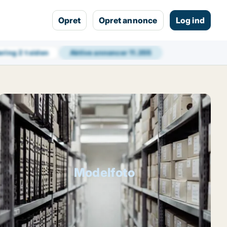
Opret
Opret annonce
Log ind
ering
2 t siden
Aktive annoncer
11.355
Modelfoto