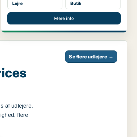
Lejre
Butik
Mere info
Se flere udlejere
→
vices
s af udlejere,
ighed, flere