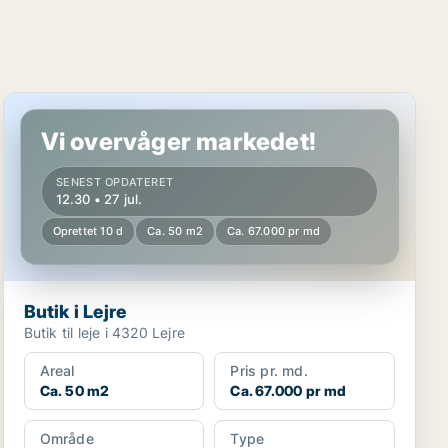
Butik i Lejre
Vi overvåger markedet!
SENEST OPDATERET
12.30 • 27 jul.
Oprettet 10 d
Ca. 50 m2
Ca. 67.000 pr md
Butik i Lejre
Butik til leje i 4320 Lejre
Areal
Pris pr. md.
Ca. 50 m2
Ca. 67.000 pr md
Område
Type