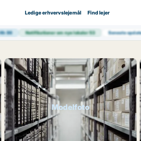
Ledige erhvervslejemål
Find lejer
24h
86
Notifikationer om nye lokaler
53
Seneste opdat
Modelfoto