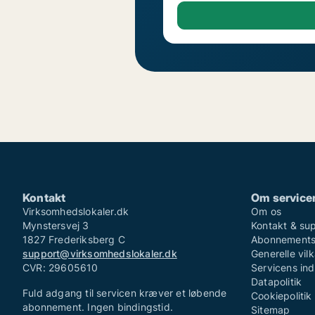
Kontakt
Om service
Virksomhedslokaler.dk
Om os
Mynstersvej 3
Kontakt & su
1827 Frederiksberg C
Abonnementsv
support@virksomhedslokaler.dk
Generelle vilk
CVR: 29605610
Servicens in
Datapolitik
Fuld adgang til servicen kræver et løbende
Cookiepolitik
abonnement. Ingen bindingstid.
Sitemap