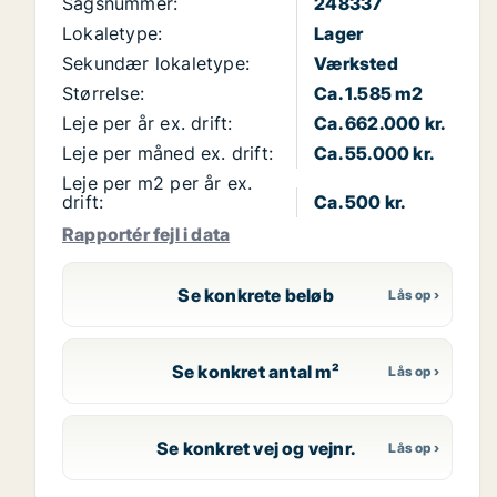
Sagsnummer:
248337
Lokaletype:
Lager
Sekundær lokaletype:
Værksted
Størrelse:
Ca. 1.585 m2
Leje per år ex. drift:
Ca. 662.000 kr.
Leje per måned ex. drift:
Ca. 55.000 kr.
Leje per m2 per år ex.
drift:
Ca. 500 kr.
Rapportér fejl i data
Se konkrete beløb
Se konkret antal m²
Se konkret vej og vejnr.