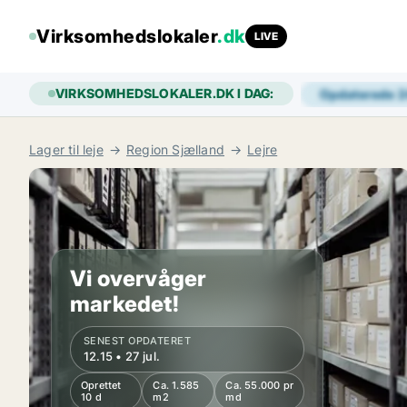
Virksomhedslokaler
.dk
LIVE
VIRKSOMHEDSLOKALER.DK I DAG:
Opdaterede 
Lager til leje
Region Sjælland
Lejre
Vi overvåger
markedet!
SENEST OPDATERET
12.15 • 27 jul.
Oprettet
Ca. 1.585
Ca. 55.000 pr
10 d
m2
md