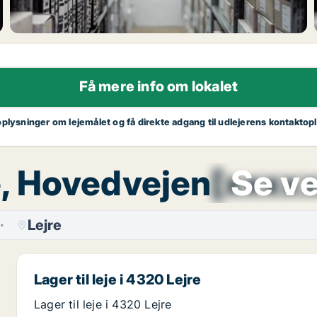
Få mere info om lokalet
oplysninger om lejemålet og få direkte adgang til udlejerens kontaktop
re, Hovedvejen
[xxxx
Se ve
r
Lejre
Lager til leje i 4320 Lejre
Lager til leje i 4320 Lejre