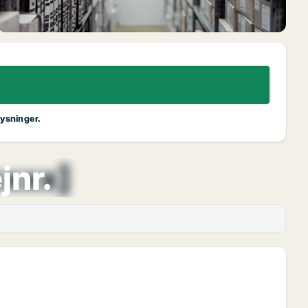
lysninger.
xxxx]
jnr.