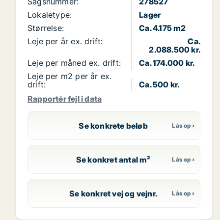
Sagsnummer:
278527
Lokaletype:
Lager
Størrelse:
Ca. 4.175 m2
Leje per år ex. drift:
Ca.
2.088.500 kr.
Leje per måned ex. drift:
Ca. 174.000 kr.
Leje per m2 per år ex.
drift:
Ca. 500 kr.
Rapportér fejl i data
Se konkrete beløb
Se konkret antal m²
Se konkret vej og vejnr.