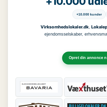
+10.000 udle
+10.000 kunder
Virksomhedslokaler.dk
Lokalep
,
ejendomsselskaber, erhvervsmægl
Opret din annonce 