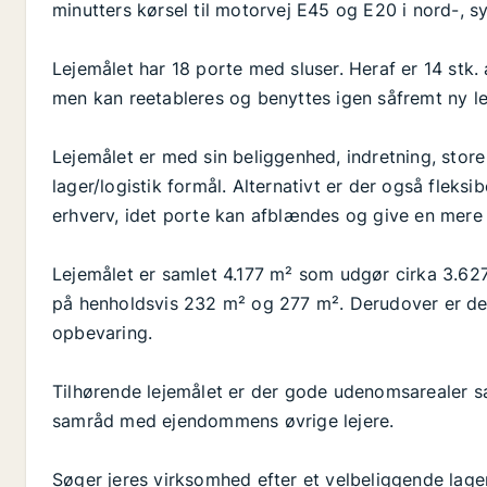
minutters kørsel til motorvej E45 og E20 i nord-, s
Lejemålet har 18 porte med sluser. Heraf er 14 stk. 
men kan reetableres og benyttes igen såfremt ny le
Lejemålet er med sin beliggenhed, indretning, store 
lager/logistik formål. Alternativt er der også fleks
erhverv, idet porte kan afblændes og give en mere f
Lejemålet er samlet 4.177 m² som udgør cirka 3.627
på henholdsvis 232 m² og 277 m². Derudover er der 
opbevaring.
Tilhørende lejemålet er der gode udenomsarealer s
samråd med ejendommens øvrige lejere.
Søger jeres virksomhed efter et velbeliggende lag