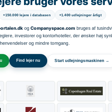
jere bruger vores ser
+150.000 lejere i databasen
+1.400 udlejninger årligt
ortalen.dk
Companyspace.com
og
bruges af tusindvi
ere, investorer og kontorhoteller, der ønsker høj synl
henvendelser og mindre tomgang.
nu
Find lejer nu
Start udlejningsmaskinen →