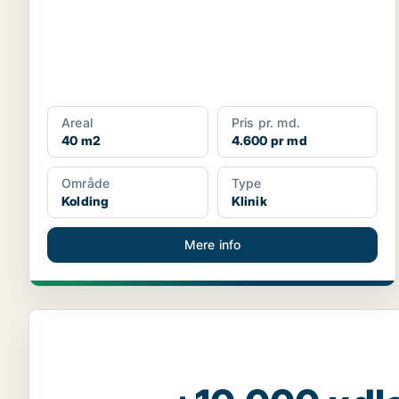
Areal
Pris pr. md.
40 m2
4.600 pr md
Område
Type
Kolding
Klinik
Mere info