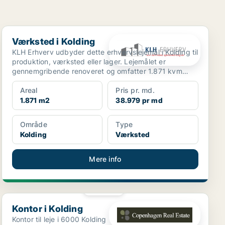
Værksted i Kolding
Værksted i Kolding
KLH Erhverv udbyder dette erhvervslejemål i Kolding til
produktion, værksted eller lager. Lejemålet er
gennemgribende renoveret og omfatter 1.871 kvm
erhverv...
Areal
Pris pr. md.
1.871 m2
38.979 pr md
Område
Type
Kolding
Værksted
Mere info
PLATIN
Kontor i Kolding
Kontor i Kolding
Kontor til leje i 6000 Kolding