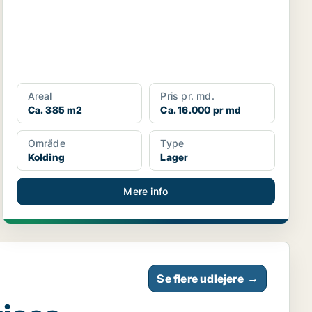
Areal
Pris pr. md.
Ca. 385 m2
Ca. 16.000 pr md
Område
Type
Kolding
Lager
Mere info
Se flere udlejere
→