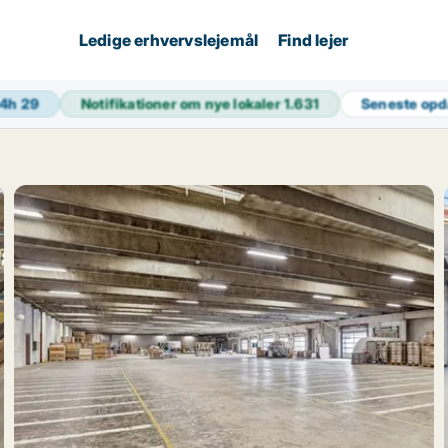
Ledige erhvervslejemål
Find lejer
24h
29
Notifikationer om nye lokaler
1.631
Seneste opd