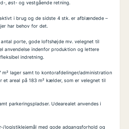
yd-, øst- og vestgående retning.
aktivt i brug og de sidste 4 stk. er afblændede –
jer har behov for det.
antal porte, gode loftshøjde mv. velegnet til
ibel anvendelse indenfor produktion og lettere
leksibel indretning.
 m² lager samt to kontorafdelinger/administration
et areal på 183 m² kælder, som er velegnet til
amt parkeringspladser. Udearealet anvendes i
er-/logistiklejemål med gode adgangsforhold og