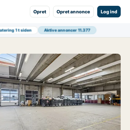
Opret
Opret annonce
Log ind
atering
1 t siden
Aktive annoncer
11.377