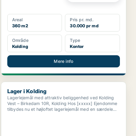
Areal
Pris pr. md.
360 m2
30.000 pr md
Område
Type
Kolding
Kontor
Mere info
Lager i Kolding
Lager i Kolding
Lagerlejemål med attraktiv beliggenhed ved Kolding
Vest – Birkedam 10R, Kolding Hos [xxxxx] Ejendomme
tilbydes nu et højloftet lagerlejemål med en særdele...