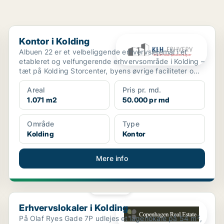
Kontor i Kolding
Kontor i Kolding
Albuen 22 er et velbeliggende erhvervslejemål i et
etableret og velfungerende erhvervsområde i Kolding –
tæt på Kolding Storcenter, byens øvrige faciliteter o...
Areal
Pris pr. md.
1.071 m2
50.000 pr md
Område
Type
Kolding
Kontor
Mere info
PLATIN
Erhvervslokaler i Kolding
Erhvervslokaler i Kolding
På Olaf Ryes Gade 7P udlejes et lagerlokale på 54 m²,