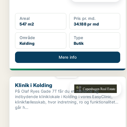
Areal
Pris pr. md.
547 m2
34.188 pr md
Område
Type
Kolding
Butik
Mere info
PLATIN
Klinik i Kolding
Klinik i Kolding
På Olaf Ryes Gade 7T får du et moderne og
indbydende kliniklokale i Kolding i vores EasyClinic,
klinikfællesskab, hvor indretning, ro og funktionalitet
går h...