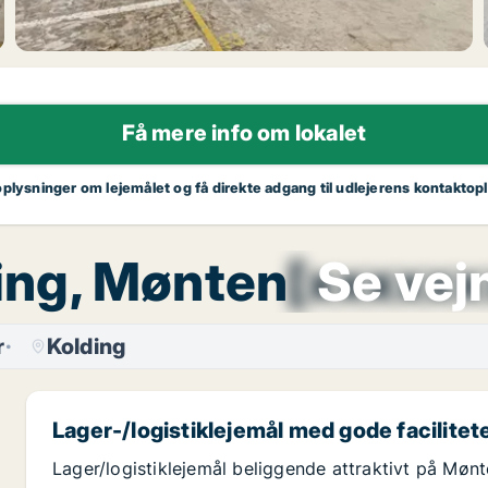
Få mere info om lokalet
oplysninger om lejemålet og få direkte adgang til udlejerens kontaktop
lding, Mønten
[xxxxxx
Se vejn
r
Kolding
Lager-/logistiklejemål med gode facilitet
Lager/logistiklejemål beliggende attraktivt på Møn