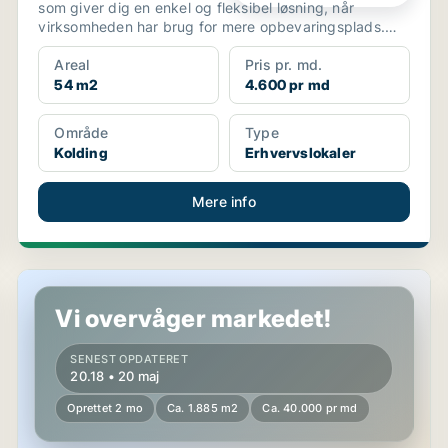
som giver dig en enkel og fleksibel løsning, når
virksomheden har brug for mere opbevaringsplads.
Lofts...
Areal
Pris pr. md.
54 m2
4.600 pr md
Område
Type
Kolding
Erhvervslokaler
Mere info
Lager i Kolding
Vi overvåger markedet!
SENEST OPDATERET
20.18 • 20 maj
Oprettet 2 mo
Ca. 1.885 m2
Ca. 40.000 pr md