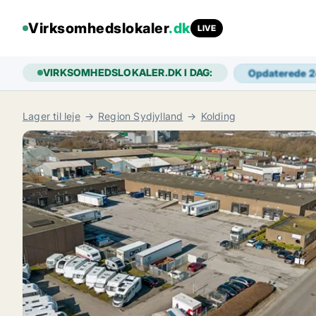
Virksomhedslokaler
.dk
LIVE
VIRKSOMHEDSLOKALER.DK I DAG:
Opdaterede 
Lager til leje
Region Sydjylland
Kolding