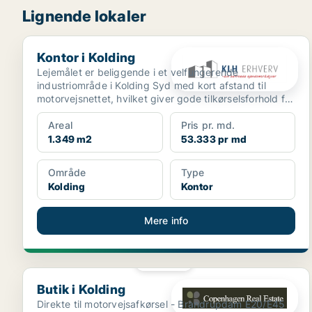
Lignende lokaler
Kontor i Kolding
Kontor i Kolding
Lejemålet er beliggende i et velfungerende
industriområde i Kolding Syd med kort afstand til
motorvejsnettet, hvilket giver gode tilkørselsforhold for
både m...
Areal
Pris pr. md.
1.349 m2
53.333 pr md
Område
Type
Kolding
Kontor
Mere info
PLATIN
Butik i Kolding
Butik i Kolding
Direkte til motorvejsafkørsel - Brandrupdam E20/E45