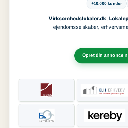
+10.000 kunder
Virksomhedslokaler.dk
Lokalep
,
ejendomsselskaber, erhvervsmægl
Opret din annonce 