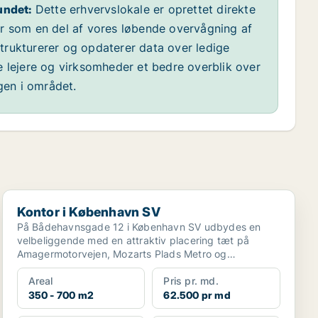
undet:
Dette erhvervslokale er oprettet direkte
år som en del af vores løbende overvågning af
 strukturerer og opdaterer data over ledige
e lejere og virksomheder et bedre overblik over
ngen i området.
Kontor i København SV
Kontor i København SV
På Bådehavnsgade 12 i København SV udbydes en
velbeliggende med en attraktiv placering tæt på
Amagermotorvejen, Mozarts Plads Metro og
havneområdet – midt i ...
Areal
Pris pr. md.
350 - 700 m2
62.500 pr md