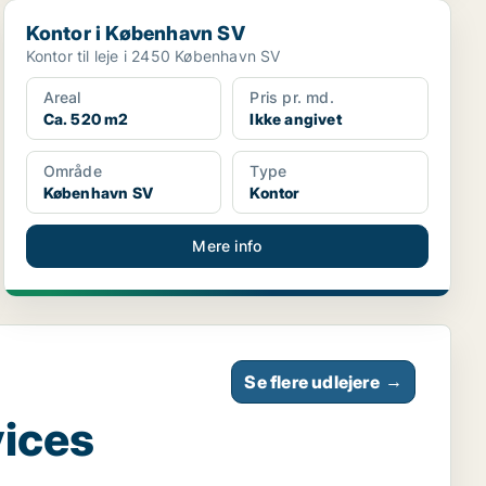
Kontor i København SV
Kontor i København SV
Kontor til leje i 2450 København SV
Areal
Pris pr. md.
Ca. 520 m2
Ikke angivet
Område
Type
København SV
Kontor
Mere info
Se flere udlejere
→
vices