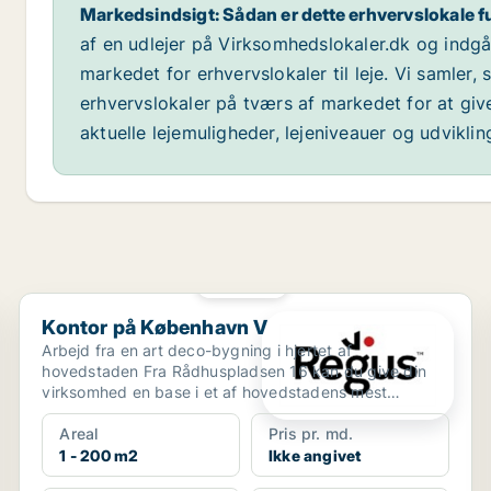
Markedsindsigt: Sådan er dette erhvervslokale f
af en udlejer på Virksomhedslokaler.dk og indg
markedet for erhvervslokaler til leje. Vi samler,
erhvervslokaler på tværs af markedet for at giv
aktuelle lejemuligheder, lejeniveauer og udvikli
PLATIN
Kontor på København V
Kontor på København V
Arbejd fra en art deco-bygning i hjertet af
hovedstaden Fra Rådhuspladsen 16 kan du give din
virksomhed en base i et af hovedstadens mest
berømte bygninger....
Areal
Pris pr. md.
1 - 200 m2
Ikke angivet