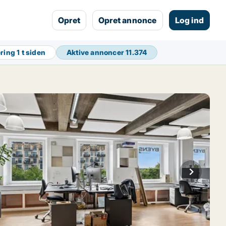
Opret
Opret annonce
Log ind
ering
1 t siden
Aktive annoncer
11.374