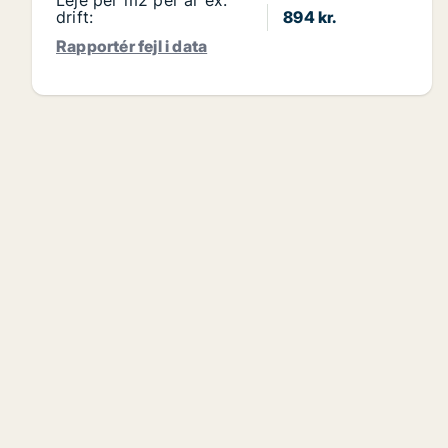
Leje per m2 per år ex.
drift:
894 kr.
Rapportér fejl i data