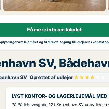
Få mere info om lokalet
 oplysninger om lejemålet og få direkte adgang til udlejerens kontaktop
øbenhavn SV, Bådeha
benhavn SV
Oprettet af udlejer
LYST KONTOR- OG LAGERLEJEMÅL MED
På Bådehavnsgade 12 i København SV udbydes en ve