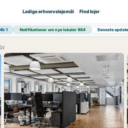
Ledige erhvervslejemål
Find lejer
24h
1
Notifikationer om nye lokaler
984
Seneste opdat
 SV