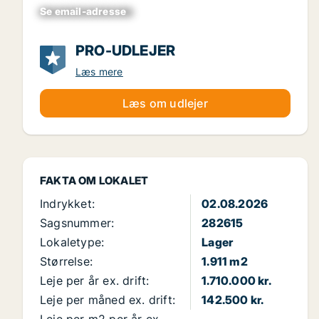
Se email-adresse
xxxxxxxxxxxxxxxx
PRO-UDLEJER
Læs mere
Læs om udlejer
FAKTA OM LOKALET
Indrykket:
02.08.2026
Sagsnummer:
282615
Lokaletype:
Lager
Størrelse:
1.911 m2
Leje per år ex. drift:
1.710.000 kr.
Leje per måned ex. drift:
142.500 kr.