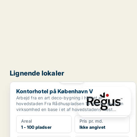
Lignende lokaler
PLATIN
Kontorhotel på København V
Kontorhotel på København V
Arbejd fra en art deco-bygning i hjertet af
hovedstaden Fra Rådhuspladsen 16 kan du give din
virksomhed en base i et af hovedstadens mest
berømte bygninger....
Areal
Pris pr. md.
1 - 100 pladser
Ikke angivet