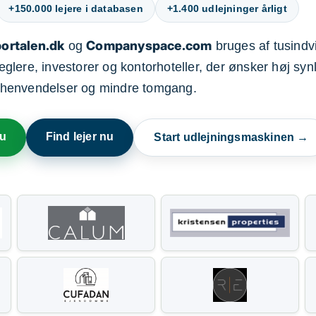
+150.000 lejere i databasen
+1.400 udlejninger årligt
ortalen.dk
Companyspace.com
og
bruges af tusindvi
ere, investorer og kontorhoteller, der ønsker høj synl
henvendelser og mindre tomgang.
nu
Find lejer nu
Start udlejningsmaskinen →