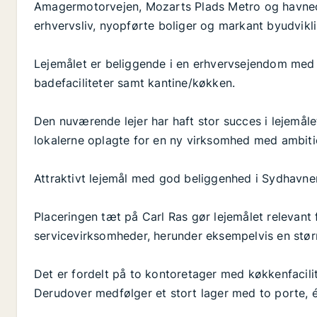
Amagermotorvejen, Mozarts Plads Metro og havne
erhvervsliv, nyopførte boliger og markant byudvikli
Lejemålet er beliggende i en erhvervsejendom med ti
badefaciliteter samt kantine/køkken.
Den nuværende lejer har haft stor succes i lejemål
lokalerne oplagte for en ny virksomhed med ambit
Attraktivt lejemål med god beliggenhed i Sydhavne
Placeringen tæt på Carl Ras gør lejemålet relevant 
servicevirksomheder, herunder eksempelvis en størr
Det er fordelt på to kontoretager med køkkenfacil
Derudover medfølger et stort lager med to porte, é