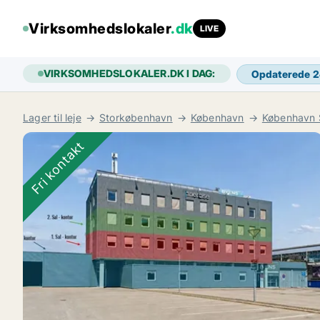
Virksomhedslokaler
.dk
LIVE
VIRKSOMHEDSLOKALER.DK I DAG:
Opdaterede 
Lager til leje
Storkøbenhavn
København
København
Fri kontakt