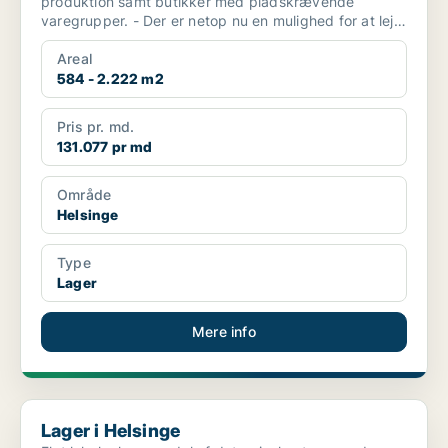
produktion samt butikker med pladskrævende
varegrupper. - Der er netop nu en mulighed for at leje
arealer, der...
Areal
584 - 2.222 m2
Pris pr. md.
131.077 pr md
Område
Helsinge
Type
Lager
Mere info
Lager i Helsinge
Lager i Helsinge