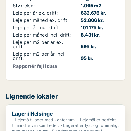
Størrelse:
1.065 m2
Leje per år ex. drift:
633.675 kr.
Leje per måned ex. drift:
52.806 kr.
Leje per år incl. drift:
101.175 kr.
Leje per måned incl. drift:
8.431 kr.
Leje per m2 per år ex.
drift:
595 kr.
Leje per m2 per år incl.
drift:
95 kr.
Rapportér fejl i data
Lignende lokaler
Lager i Helsinge
Lager i Helsinge
- Lejemåltillager med kontorrum. - Lejemål er perfekt
til mindre virksomheder. - Lageret er lyst og rummeligt
med store vinduer - Ejendommen er placeret i...