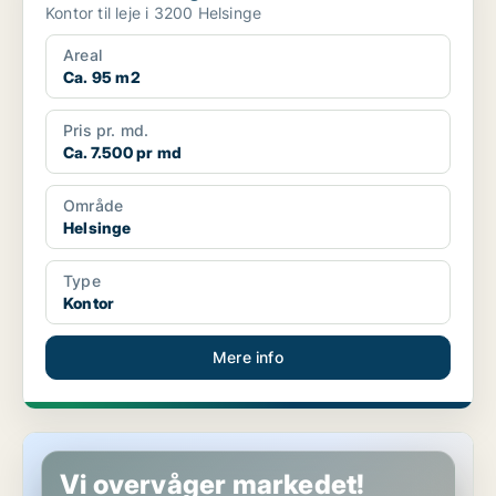
Kontor til leje i 3200 Helsinge
Areal
Ca. 95 m2
Pris pr. md.
Ca. 7.500 pr md
Område
Helsinge
Type
Kontor
Mere info
Butik i Helsinge
Vi overvåger markedet!