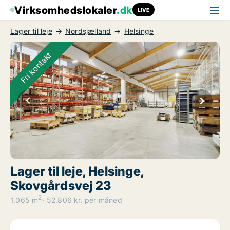
Virksomhedslokaler
.dk
LIVE
Lager til leje
Nordsjælland
Helsinge
Fri kontakt
Lager til leje, Helsinge,
Skovgårdsvej 23
2
1.065 m
52.806 kr. per måned