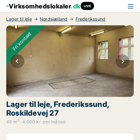
Virksomhedslokaler
.dk
LIVE
Lager til leje
Nordsjælland
Frederikssund
Fri kontakt
Lager til leje, Frederikssund,
Roskildevej 27
2
49 m
4.000 kr. per måned