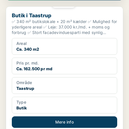
PLATIN
Butik i Taastrup
Butik i Taastrup
✅ 340 m² butikslokale + 20 m² kælder ✅ Mulighed for
yderligere areal ✅ Leje: 37.000 kr./md. + moms og
forbrug ✅ Stort facadevinduesparti med synlig
placer...
Areal
Ca. 340 m2
Pris pr. md.
Ca. 162.500 pr md
Område
Taastrup
Type
Butik
Mere info