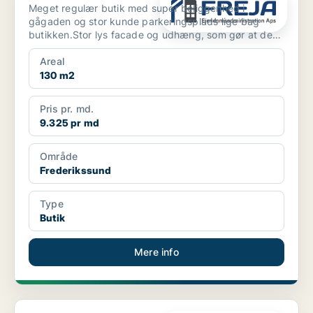
Meget regulær butik med super beliggenhed i
gågaden og stor kunde parkeringsplads lige bag
butikken.Stor lys facade og udhæng, som gør at der
kan stå varer u...
Areal
130 m2
Pris pr. md.
9.325 pr md
Område
Frederikssund
Type
Butik
Mere info
Erhvervslokaler i Frederikssund