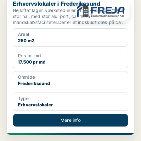
Erhvervslokaler i Frederikssund
Højloftet lager, værksted eller produktion, ca. 210 m²
stor hal, med stor alu. port, ca. 40 m²
mandskabsfaciliteter.Der er et indskudt dæk på ca 40
m² som er...
Areal
250 m2
Pris pr. md.
17.500 pr md
Område
Frederikssund
Type
Erhvervslokaler
Mere info
PLATIN