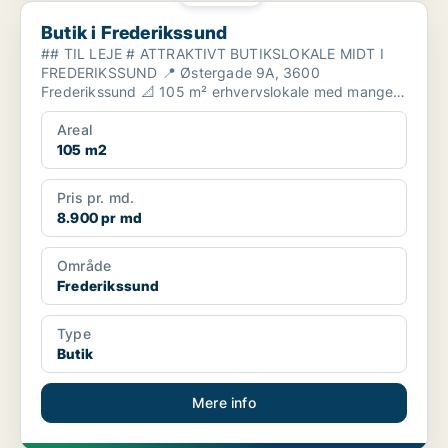
Butik i Frederikssund
Butik i Frederikssund
## TIL LEJE # ATTRAKTIVT BUTIKSLOKALE MIDT I
FREDERIKSSUND 📍 Østergade 9A, 3600
Frederikssund 📐 105 m² erhvervslokale med mange
muligheder Nu har...
Areal
105 m2
Pris pr. md.
8.900 pr md
Område
Frederikssund
Type
Butik
Mere info