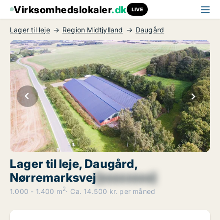
Virksomhedslokaler
.dk
LIVE
Lager til leje
Region Midtjylland
Daugård
Lager til leje, Daugård,
Nørremarksvej
[xxxxxxxx]
2
1.000 - 1.400 m
Ca. 14.500 kr. per måned