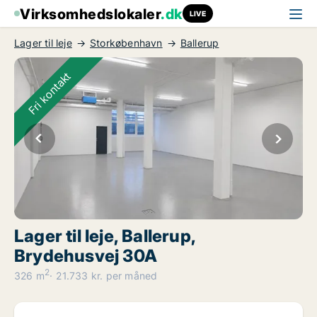
Virksomhedslokaler
.dk
LIVE
Lager til leje
Storkøbenhavn
Ballerup
Fri kontakt
Lager til leje, Ballerup,
Brydehusvej 30A
2
326 m
21.733 kr. per måned