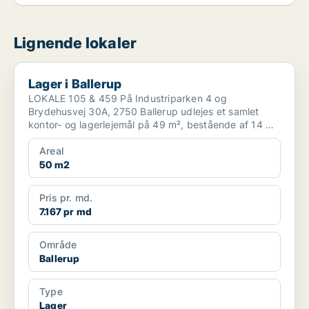
Lignende lokaler
Lager i Ballerup
Lager i Ballerup
LOKALE 105 & 459 På Industriparken 4 og
Brydehusvej 30A, 2750 Ballerup udlejes et samlet
kontor- og lagerlejemål på 49 m², bestående af 14 m²
kontor/opbev...
Areal
50 m2
Pris pr. md.
7.167 pr md
Område
Ballerup
Type
Lager