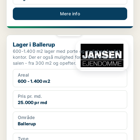
Mere info
PLATIN
Lager i Ballerup
Lager i Ballerup
600-1.400 m2 lager med porte og mulighed for lidt
kontor. Der er også mulighed for at leje kontor på 1.
salen - fra 300 m2 og opefter.
Areal
600 - 1.400 m2
Pris pr. md.
25.000 pr md
Område
Ballerup
Type