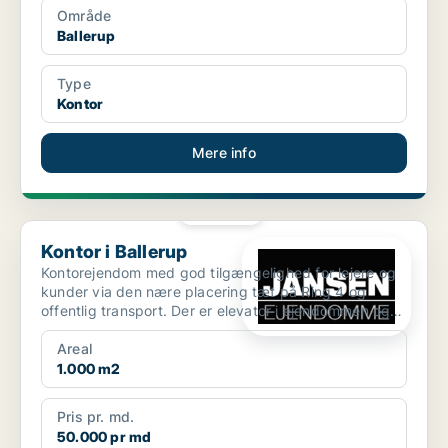
Område
Ballerup
Type
Kontor
Mere info
PLATIN
Kontor i Ballerup
Kontor i Ballerup
Kontorejendom med god tilgængelighed for lejere og
kunder via den nære placering tæt på Ring 4 og
offentlig transport. Der er elevator i ejendommen og
masser...
Areal
1.000 m2
Pris pr. md.
50.000 pr md