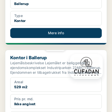
Ballerup
Type
Kontor
Mere info
PLATIN
Kontor i Ballerup
Kontor i Ballerup
Lejemålsbeskrivelse Lejemålet er beliggende i
ejendomskomplekset Industriparken 22ABC i Ballerup.
Ejendommen er tilbagetrukket fra Industriparken, og
man op...
Areal
529 m2
Pris pr. md.
Ikke angivet