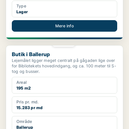
Type
Lager
Mere info
PLATIN
Butik i Ballerup
Butik i Ballerup
Lejemålet ligger meget centralt på gågaden lige over
for Bibliotekets hovedindgang, og ca. 100 meter til S-
tog og busser.
Areal
195 m2
Pris pr. md.
15.283 pr md
Område
Ballerup