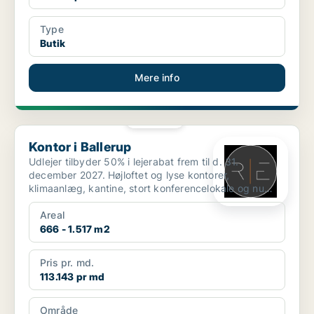
Type
Butik
Mere info
PLATIN
Kontor i Ballerup
Kontor i Ballerup
Udlejer tilbyder 50% i lejerabat frem til d. 31.
december 2027. Højloftet og lyse kontorer,
klimaanlæg, kantine, stort konferencelokale og nu
også plads t...
Areal
666 - 1.517 m2
Pris pr. md.
113.143 pr md
Område