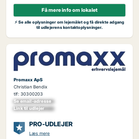
Få mere info om lokalet
⚡ Se alle oplysninger om lejemålet og få direkte adgang
til udlejerens kontaktoplysninger.
Promaxx ApS
Christian Bendix
tlf: 30300203
Se email-adresse
xxxxxxxxxxxxxxxx
Link til udlejer
xxxxxxxxxxxxxxxx
PRO-UDLEJER
Læs mere