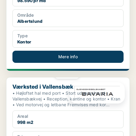
98.590 pr md
Område
Albertslund
Type
Kontor
Mere info
PLATIN
Værksted i Vallensbæk
Værksted i Vallensbæk
• Højloftet hal med port • Stort udeareal mod
Vallensbækvej • Reception, kantine og kontor • Kran
• Ved motorvej og letbane Fremvises med kor...
Areal
998 m2