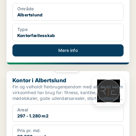
Område
Albertslund
Type
Kontorfællesskab
Mere info
PLATIN
Kontor i Albertslund
Kontor i Albertslund
Fin og velholdt flerbrugerejendom med alt, hvad I som
virksomhed har brug for: fitness, kantine,
mødelokaler, gode udendørsarealer, stort auditorium,
omklædn...
Areal
297 - 1.280 m2
Pris pr. md.