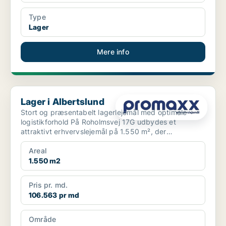
Type
Lager
Mere info
Lager i Albertslund
Lager i Albertslund
Stort og præsentabelt lagerlejemål med optimale
logistikforhold På Roholmsvej 17G udbydes et
attraktivt erhvervslejemål på 1.550 m², der
kombinerer r...
Areal
1.550 m2
Pris pr. md.
106.563 pr md
Område