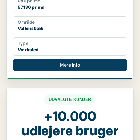
Pris pr. md.
57.136 pr md
Område
Vallensbæk
Type
Værksted
Mere info
UDVALGTE KUNDER
+10.000
udlejere bruger