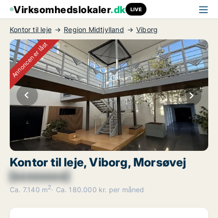
Virksomhedslokaler
.dk
LIVE
Kontor til leje
Region Midtjylland
Viborg
Annoncen er låst
Kontor til leje, Viborg, Morsøvej
[xxxxxxxx]
2
Ca. 7.140 m
Ca. 180.000 kr. per måned