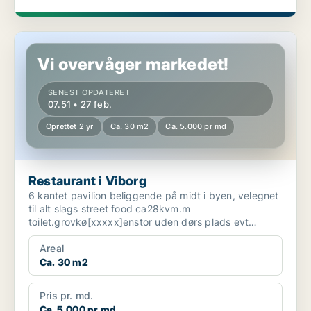
Restaurant i Viborg
Vi overvåger markedet!
SENEST OPDATERET
07.51 • 27 feb.
Oprettet 2 yr
Ca. 30 m2
Ca. 5.000 pr md
Restaurant i Viborg
6 kantet pavilion beliggende på midt i byen, velegnet
til alt slags street food ca28kvm.m
toilet.grovkø[xxxxx]enstor uden dørs plads evt
pandekager, grillkyl...
Areal
Ca. 30 m2
Pris pr. md.
Ca. 5.000 pr md