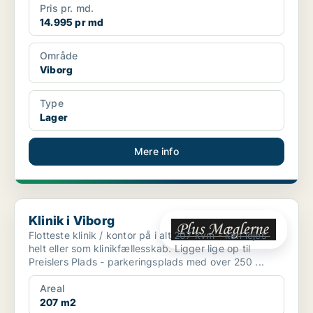
Pris pr. md.
14.995 pr md
Område
Viborg
Type
Lager
Mere info
Klinik i Viborg
Klinik i Viborg
Flotteste klinik / kontor på i alt 207 kvm - kan lejes
helt eller som klinikfællesskab. Ligger lige op til
Preislers Plads - parkeringsplads med over 250 ...
Areal
207 m2