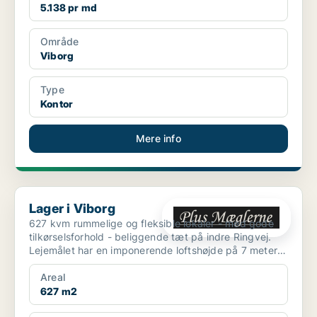
5.138 pr md
Område
Viborg
Type
Kontor
Mere info
Lager i Viborg
Lager i Viborg
627 kvm rummelige og fleksible lokaler - med gode
tilkørselsforhold - beliggende tæt på indre Ringvej.
Lejemålet har en imponerende loftshøjde på 7 meter
ti...
Areal
627 m2