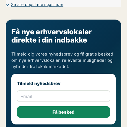
Kontorlokaler til leje i Randers
Se alle populære søgninger
Kontorlokaler til leje i Vejle
Kontorlokaler til leje i Århus
Få nye erhvervslokaler
direkte i din indbakke
Tilmeld dig vores nyhedsbrev og få gratis besked
om nye erhvervslokaler, relevante muligheder og
nyheder fra lokalemarkedet.
Tilmeld nyhedsbrev
Email