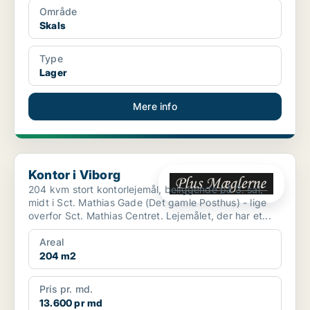
Område
Skals
Type
Lager
Mere info
Kontor i Viborg
Kontor i Viborg
204 kvm stort kontorlejemål, beliggende på 3. sal,
midt i Sct. Mathias Gade (Det gamle Posthus) - lige
overfor Sct. Mathias Centret. Lejemålet, der har et...
Areal
204 m2
Pris pr. md.
13.600 pr md