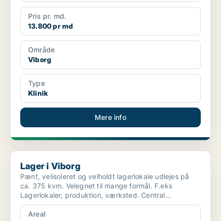
Pris pr. md.
13.800 pr md
Område
Viborg
Type
Klinik
Mere info
Lager i Viborg
Lager i Viborg
Pænt, velisoleret og velholdt lagerlokale udlejes på
ca. 375 kvm. Velegnet til mange formål. F.eks
Lagerlokaler, produktion, værksted. Central
beliggende på ...
Areal