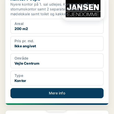
Nyere kontor på 1. sal udlejes. Kontoret består af
storrumskontor samt 2 separate kontorer, ét
mødelokale samt toilet og køkken.
Areal
200 m2
Pris pr. md.
Ikke angivet
Område
Vejle Centrum
Type
Kontor
Mere info
PLATIN
Kontor i Vejle