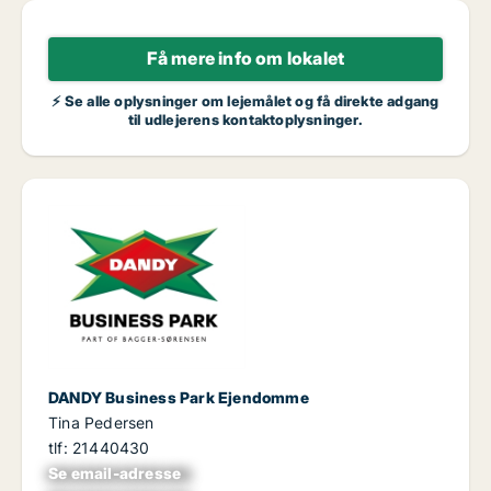
Få mere info om lokalet
⚡ Se alle oplysninger om lejemålet og få direkte adgang
til udlejerens kontaktoplysninger.
DANDY Business Park Ejendomme
Tina Pedersen
tlf: 21440430
Se email-adresse
xxxxxxxxxxxxxxxx