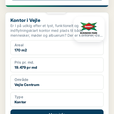
PLATIN
Kontor i Vejle
Kontor i Vejle
Er I på udkig efter et lyst, funktionelt og
indflytningsklart kontor med plads til både
mennesker, møder og albuerum? Der er kontorer, der
bare er kvadrat...
Areal
170 m2
Pris pr. md.
19.479 pr md
Område
Vejle Centrum
Type
Kontor