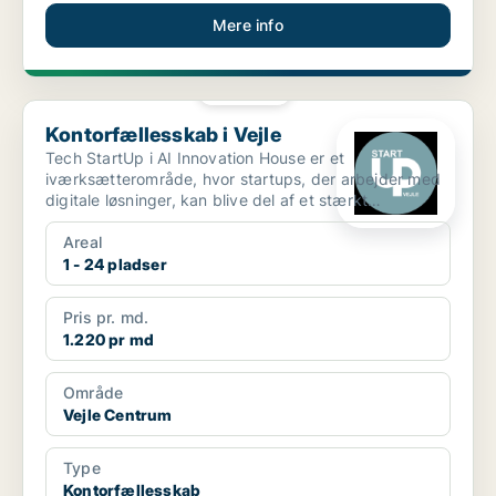
Mere info
PLATIN
Kontorfællesskab i Vejle
Kontorfællesskab i Vejle
Tech StartUp i AI Innovation House er et
iværksætterområde, hvor startups, der arbejder med
digitale løsninger, kan blive del af et stærkt
økosystem. I Te...
Areal
1 - 24 pladser
Pris pr. md.
1.220 pr md
Område
Vejle Centrum
Type
Kontorfællesskab