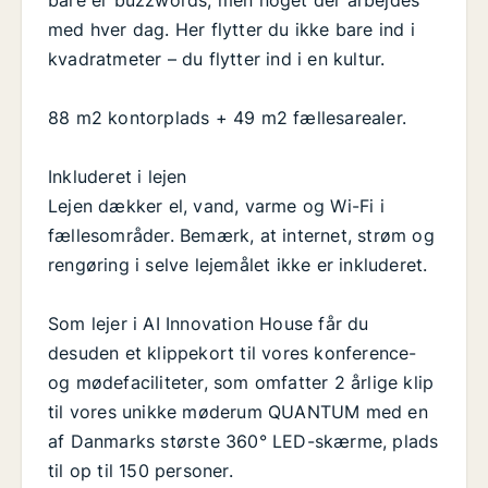
bare er buzzwords, men noget der arbejdes
med hver dag. Her flytter du ikke bare ind i
kvadratmeter – du flytter ind i en kultur.
88 m2 kontorplads + 49 m2 fællesarealer.
Inkluderet i lejen
Lejen dækker el, vand, varme og Wi-Fi i
fællesområder. Bemærk, at internet, strøm og
rengøring i selve lejemålet ikke er inkluderet.
Som lejer i AI Innovation House får du
desuden et klippekort til vores konference-
og mødefaciliteter, som omfatter 2 årlige klip
til vores unikke møderum QUANTUM med en
af Danmarks største 360° LED-skærme, plads
til op til 150 personer.