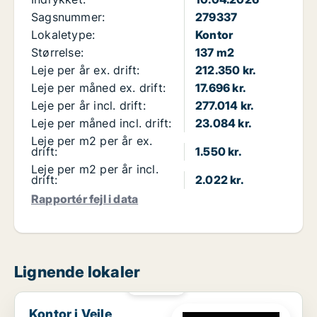
Sagsnummer:
279337
Lokaletype:
Kontor
Størrelse:
137 m2
Leje per år ex. drift:
212.350 kr.
Leje per måned ex. drift:
17.696 kr.
Leje per år incl. drift:
277.014 kr.
Leje per måned incl. drift:
23.084 kr.
Leje per m2 per år ex.
drift:
1.550 kr.
Leje per m2 per år incl.
drift:
2.022 kr.
Rapportér fejl i data
Lignende lokaler
PLATIN
Kontor i Vejle
Kontor i Vejle