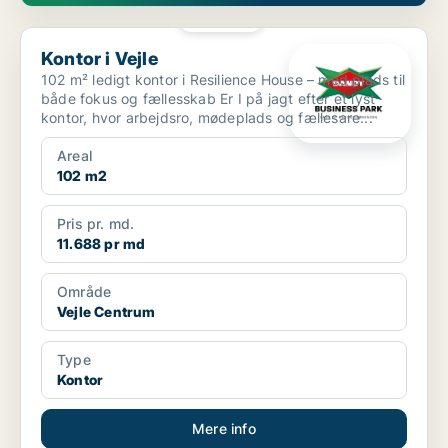
PLATIN
Kontor i Vejle
Kontor i Vejle
102 m² ledigt kontor i Resilience House – med plads til
både fokus og fællesskab Er I på jagt efter et lyst
kontor, hvor arbejdsro, mødeplads og fællesare...
Areal
102 m2
Pris pr. md.
11.688 pr md
Område
Vejle Centrum
Type
Kontor
Mere info