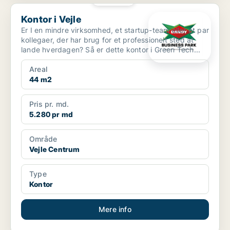
Kontor i Vejle
Kontor i Vejle
Er I en mindre virksomhed, et startup-team eller et par
kollegaer, der har brug for et professionelt sted at
lande hverdagen? Så er dette kontor i Green Tech...
Areal
44 m2
Pris pr. md.
5.280 pr md
Område
Vejle Centrum
Type
Kontor
Mere info