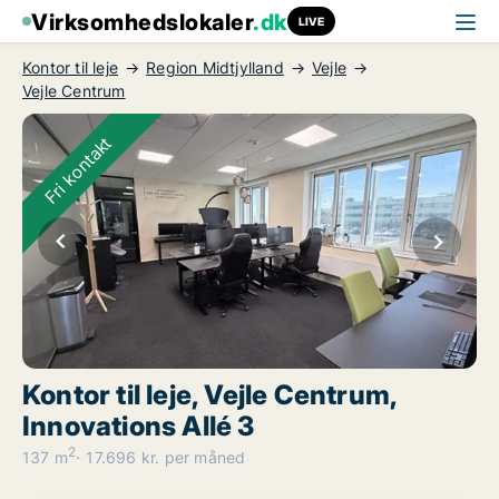
Virksomhedslokaler
.dk
LIVE
Kontor til leje
Region Midtjylland
Vejle
Vejle Centrum
Fri kontakt
Kontor til leje, Vejle Centrum,
Innovations Allé 3
2
137 m
17.696 kr. per måned