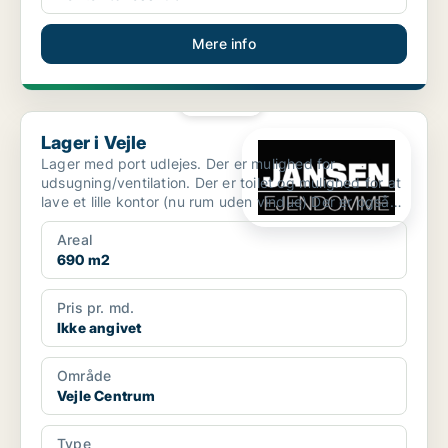
Mere info
PLATIN
Lager i Vejle
Lager i Vejle
Lager med port udlejes. Der er mulighed for
udsugning/ventilation. Der er toilet og mulighed for at
lave et lille kontor (nu rum uden vindue) Der er også
mul...
Areal
690 m2
Pris pr. md.
Ikke angivet
Område
Vejle Centrum
Type