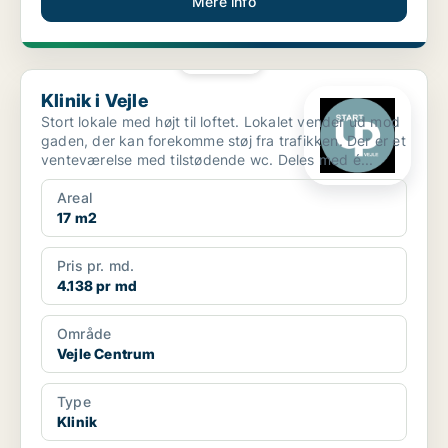
Mere info
PLATIN
Klinik i Vejle
Klinik i Vejle
Stort lokale med højt til loftet. Lokalet vender ud mod
gaden, der kan forekomme støj fra trafikken. Der er et
venteværelse med tilstødende wc. Deles med é...
Areal
17 m2
Pris pr. md.
4.138 pr md
Område
Vejle Centrum
Type
Klinik