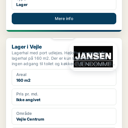
Lager
Mere info
PLATIN
Lager i Vejle
Lager i Vejle
Lagerhal med port udlejes. Højloftet og meget fin
lagerhal på 160 m2. Der er kun lagerhallen, der er
ingen adgang til toilet og køkken. Må ikke bruges til...
Areal
160 m2
Pris pr. md.
Ikke angivet
Område
Vejle Centrum