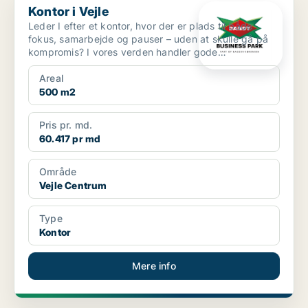
Kontor i Vejle
Leder I efter et kontor, hvor der er plads til både
fokus, samarbejde og pauser – uden at skulle gå på
kompromis? I vores verden handler gode
kontorlokale...
Areal
500 m2
Pris pr. md.
60.417 pr md
Område
Vejle Centrum
Type
Kontor
Mere info
PLATIN