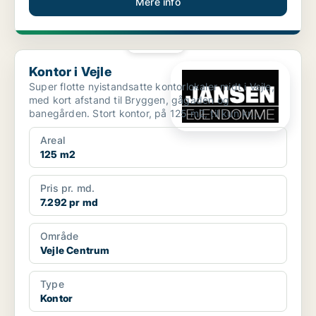
Mere info
PLATIN
Kontor i Vejle
Kontor i Vejle
Super flotte nyistandsatte kontorlokaler midt i Vejle,
med kort afstand til Bryggen, gågaden og
banegården. Stort kontor, på 125 m2, til kun kr.
11.000,- ...
Areal
125 m2
Pris pr. md.
7.292 pr md
Område
Vejle Centrum
Type
Kontor