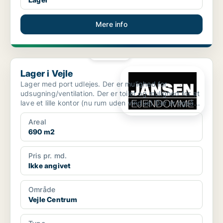
Mere info
PLATIN
Lager i Vejle
Lager i Vejle
Lager med port udlejes. Der er mulighed for
udsugning/ventilation. Der er toilet og mulighed for at
lave et lille kontor (nu rum uden vindue) Der er også
mul...
Areal
690 m2
Pris pr. md.
Ikke angivet
Område
Vejle Centrum