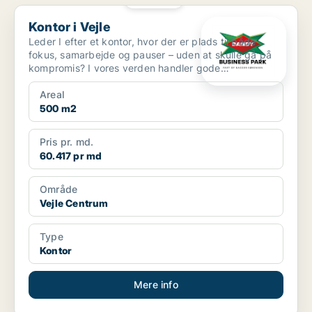
Kontor i Vejle
Kontor i Vejle
Leder I efter et kontor, hvor der er plads til både
fokus, samarbejde og pauser – uden at skulle gå på
kompromis? I vores verden handler gode
kontorlokale...
Areal
500 m2
Pris pr. md.
60.417 pr md
Område
Vejle Centrum
Type
Kontor
Mere info