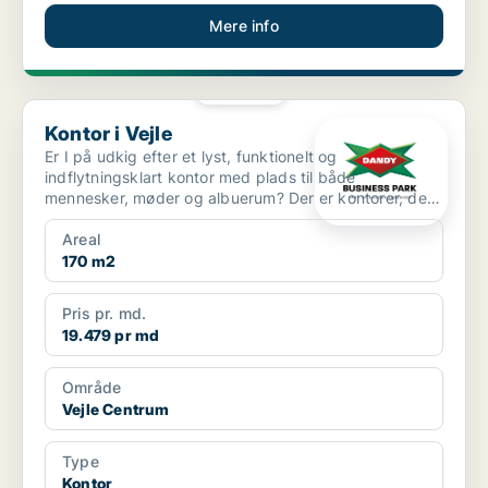
Mere info
PLATIN
Kontor i Vejle
Kontor i Vejle
Er I på udkig efter et lyst, funktionelt og
indflytningsklart kontor med plads til både
mennesker, møder og albuerum? Der er kontorer, der
bare er kvadrat...
Areal
170 m2
Pris pr. md.
19.479 pr md
Område
Vejle Centrum
Type
Kontor