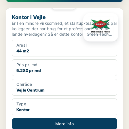
PLATIN
Kontor i Vejle
Kontor i Vejle
Er I en mindre virksomhed, et startup-team eller et par
kollegaer, der har brug for et professionelt sted at
lande hverdagen? Så er dette kontor i Green Tech...
Areal
44 m2
Pris pr. md.
5.280 pr md
Område
Vejle Centrum
Type
Kontor
Mere info