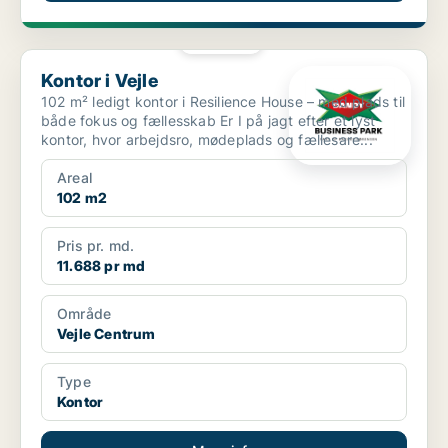
PLATIN
Kontor i Vejle
Kontor i Vejle
102 m² ledigt kontor i Resilience House – med plads til
både fokus og fællesskab Er I på jagt efter et lyst
kontor, hvor arbejdsro, mødeplads og fællesare...
Areal
102 m2
Pris pr. md.
11.688 pr md
Område
Vejle Centrum
Type
Kontor