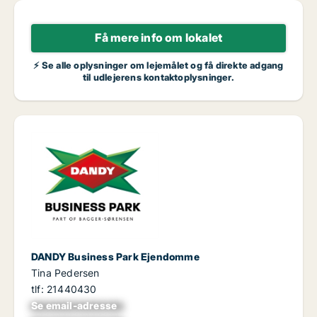
Få mere info om lokalet
⚡ Se alle oplysninger om lejemålet og få direkte adgang
til udlejerens kontaktoplysninger.
DANDY Business Park Ejendomme
Tina Pedersen
tlf: 21440430
Se email-adresse
xxxxxxxxxxxxxxxx