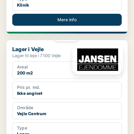
Klinik
Mere info
PLATIN
Lager i Vejle
Lager i Vejle
Lager til leje i 7100 Vejle
Areal
200 m2
Pris pr. md.
Ikke angivet
Område
Vejle Centrum
Type
Lager