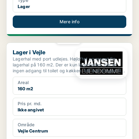
Type
Lager
Mere info
PLATIN
Lager i Vejle
Lager i Vejle
Lagerhal med port udlejes. Højloftet og meget fin
lagerhal på 160 m2. Der er kun lagerhallen, der er
ingen adgang til toilet og køkken. Må ikke bruges til...
Areal
160 m2
Pris pr. md.
Ikke angivet
Område
Vejle Centrum