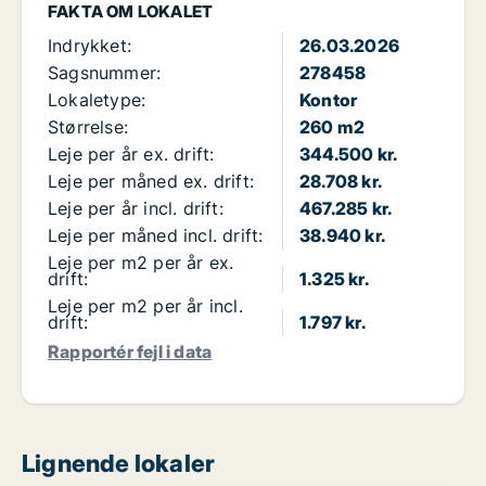
FAKTA OM LOKALET
Indrykket:
26.03.2026
Sagsnummer:
278458
Lokaletype:
Kontor
Størrelse:
260 m2
Leje per år ex. drift:
344.500 kr.
Leje per måned ex. drift:
28.708 kr.
Leje per år incl. drift:
467.285 kr.
Leje per måned incl. drift:
38.940 kr.
Leje per m2 per år ex.
drift:
1.325 kr.
Leje per m2 per år incl.
drift:
1.797 kr.
Rapportér fejl i data
Lignende lokaler
PLATIN