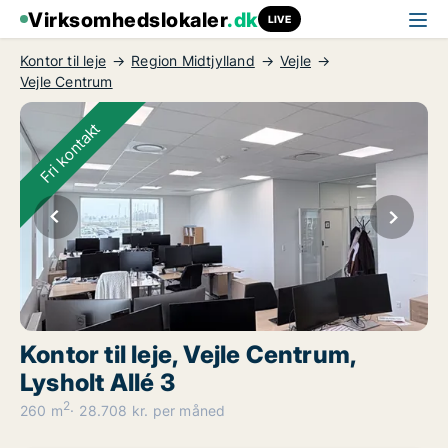
Virksomhedslokaler
.dk
LIVE
Kontor til leje
Region Midtjylland
Vejle
Vejle Centrum
Fri kontakt
Kontor til leje, Vejle Centrum,
Lysholt Allé 3
2
260 m
28.708 kr. per måned