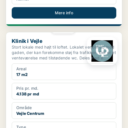
Mere info
PLATIN
Klinik i Vejle
Klinik i Vejle
Stort lokale med højt til loftet. Lokalet vender ud mod
gaden, der kan forekomme støj fra trafikken. Der er et
venteværelse med tilstødende wc. Deles med é...
Areal
17 m2
Pris pr. md.
4.138 pr md
Område
Vejle Centrum
Type