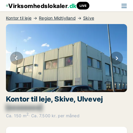
Virksomhedslokaler
.dk
LIVE
Kontor til leje
Region Midtjylland
Skive
Kontor til leje, Skive, Ulvevej
[xxxxxxxx]
2
Ca. 150 m
Ca. 7.500 kr. per måned