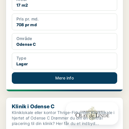
17 m2
Pris pr. md.
708 pr md
Område
Odense C
Type
Lager
Mere info
Klinik i Odense C
Klinik i Odense C
Kliniklokale eller kontor Thrige-Firkanten Kliniklokale i
hjertet af Odense C Drømmer du om en central
placering til din klinik? Her får du et indbyd...