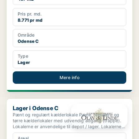
Pris pr. md.
8.771 pr md
Område
Odense C
Type
Lager
Mere info
Lager i Odense C
Lager i Odense C
Pænt og regulært kælderlokale Pæne, regulære og
tørre kælderlokaler med udvendig adgang (trappe).
Lokalerne er anvendelige til depot / lager. Lokalerne...
Areal