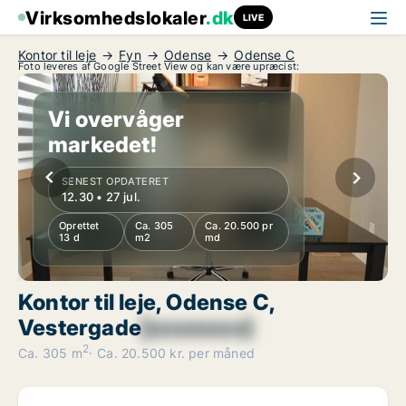
Virksomhedslokaler
.dk
LIVE
Kontor til leje
Fyn
Odense
Odense C
Foto leveres af Google Street View og kan være upræcist:
Vi overvåger
markedet!
SENEST OPDATERET
12.30 • 27 jul.
Oprettet
Ca. 305
Ca. 20.500 pr
13 d
m2
md
Kontor til leje, Odense C,
Vestergade
[xxxxxxxx]
2
Ca. 305 m
Ca. 20.500 kr. per måned