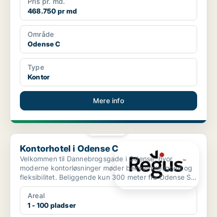
Pris pr. md.
468.750 pr md
Område
Odense C
Type
Kontor
Mere info
PLATIN
Kontorhotel i Odense C
Kontorhotel i Odense C
Velkommen til Dannebrogsgade i Odense, hvor
moderne kontorløsninger møder bekvemmelighed og
fleksibilitet. Beliggende kun 300 meter fra Odense St.
bus- og to...
Areal
1 - 100 pladser