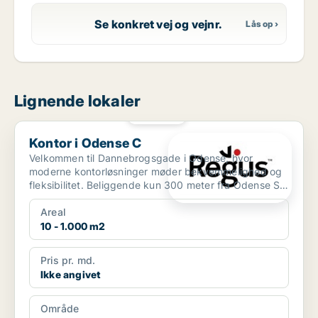
Se konkret vej og vejnr.
Lignende lokaler
PLATIN
Kontor i Odense C
Kontor i Odense C
Velkommen til Dannebrogsgade i Odense, hvor
moderne kontorløsninger møder bekvemmelighed og
fleksibilitet. Beliggende kun 300 meter fra Odense St.
bus- og to...
Areal
10 - 1.000 m2
Pris pr. md.
Ikke angivet
Område