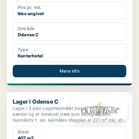
Pris pr. md.
Ikke angivet
Område
Odense C
Type
Kontorhotel
Mere info
Lager i Odense C
Lager i Odense C
Lager i 3 plan Lagerlejemålet består af 3 plan, stue,
kælder og et indskudt dæk som betegnes som
lejemålets 1. sal. lejemåles stueplan er 221 m² inkl. et
...
Areal
407 m2