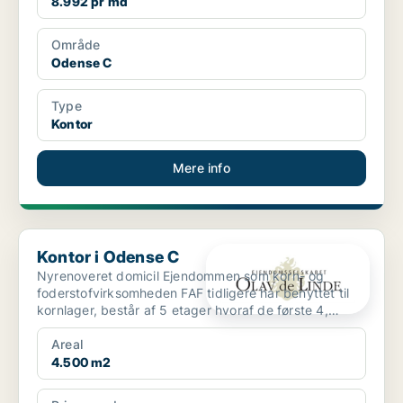
8.992 pr md
Område
Odense C
Type
Kontor
Mere info
Kontor i Odense C
Kontor i Odense C
Nyrenoveret domicil Ejendommen som korn- og
foderstofvirksomheden FAF tidligere har benyttet til
kornlager, består af 5 etager hvoraf de første 4,
Nemlig ...
Areal
4.500 m2