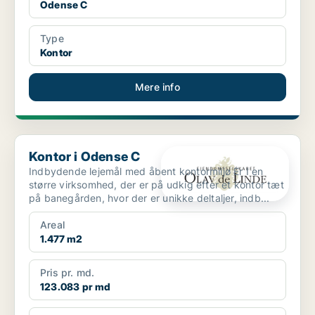
Odense C
Type
Kontor
Mere info
Kontor i Odense C
Kontor i Odense C
Indbydende lejemål med åbent kontormiljø Er I en
større virksomhed, der er på udkig efter et kontor tæt
på banegården, hvor der er unikke deltaljer, indb...
Areal
1.477 m2
Pris pr. md.
123.083 pr md