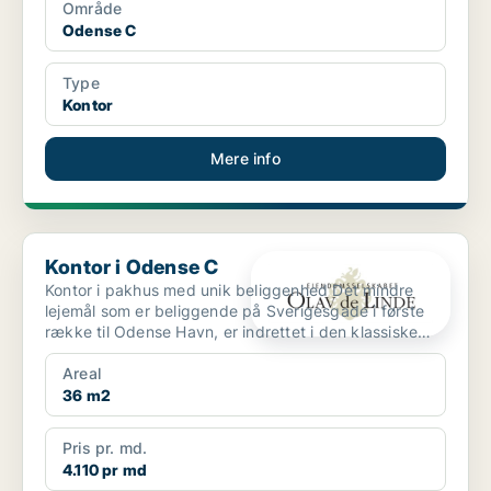
Område
Odense C
Type
Kontor
Mere info
Kontor i Odense C
Kontor i Odense C
Kontor i pakhus med unik beliggenhed Det mindre
lejemål som er beliggende på Sverigesgade i første
række til Odense Havn, er indrettet i den klassiske
Ola...
Areal
36 m2
Pris pr. md.
4.110 pr md