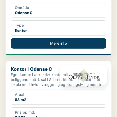
Område
Odense C
Type
Kontor
Mere info
Kontor i Odense C
Kontor i Odense C
Eget kontor i attraktivt kontormiljø Lokalet er
beliggende på 1. sal i Stjerneskibet. Lejemålet er et
lokale med hvide vægge og egetræsgulv og med tre
vin...
Areal
83 m2
Pris pr. md.