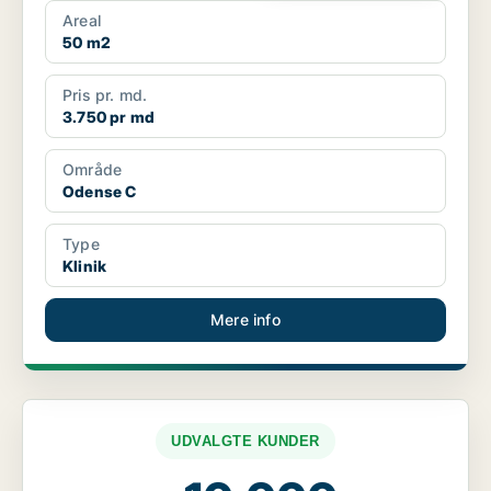
Areal
50 m2
Pris pr. md.
3.750 pr md
Område
Odense C
Type
Klinik
Mere info
UDVALGTE KUNDER