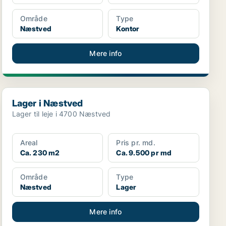
Område
Type
Næstved
Kontor
Mere info
Lager i Næstved
Lager i Næstved
Lager til leje i 4700 Næstved
Areal
Pris pr. md.
Ca. 230 m2
Ca. 9.500 pr md
Område
Type
Næstved
Lager
Mere info