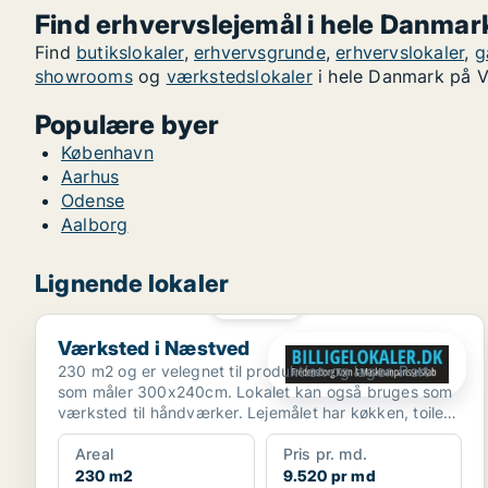
Find erhvervslejemål i hele Danmar
Find
butikslokaler
,
erhvervsgrunde
,
erhvervslokaler
,
g
showrooms
og
værkstedslokaler
i hele Danmark på V
Populære byer
København
Aarhus
Odense
Aalborg
Lignende lokaler
PLATIN
Værksted i Næstved
Værksted i Næstved
230 m2 og er velegnet til produktion og lager. Port
som måler 300x240cm. Lokalet kan også bruges som
værksted til håndværker. Lejemålet har køkken, toilet
og...
Areal
Pris pr. md.
230 m2
9.520 pr md