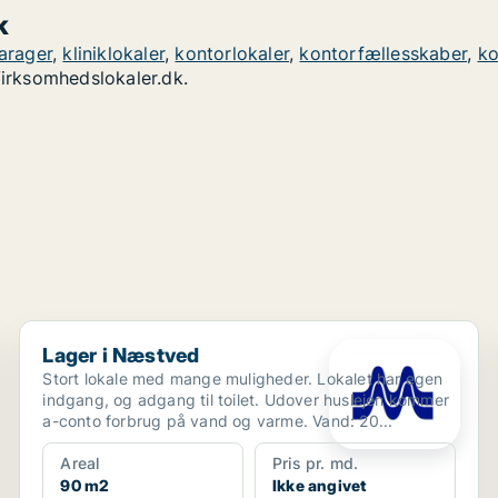
k
arager
,
kliniklokaler
,
kontorlokaler
,
kontorfællesskaber
,
ko
irksomhedslokaler.dk.
Lager i Næstved
Lager i Næstved
Stort lokale med mange muligheder. Lokalet har egen
indgang, og adgang til toilet. Udover huslejen kommer
a-conto forbrug på vand og varme. Vand: 20...
Areal
Pris pr. md.
90 m2
Ikke angivet