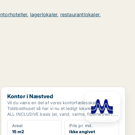
ntorhoteller
,
lagerlokaler
,
restaurantlokaler
,
Kontor i Næstved
Kontor i Næstved
Vil du være en del af vores kontorfællesskab i
Toldbodhuset så har vi nu et ledigt lokale. Prisen er
ALL INCLUSIVE basis (el, vand, varme, fibernet/wifi, ...
Areal
Pris pr. md.
15 m2
Ikke angivet