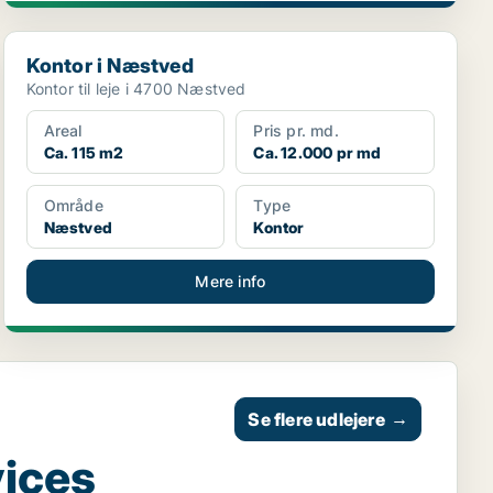
Kontor i Næstved
Kontor i Næstved
Kontor til leje i 4700 Næstved
Areal
Pris pr. md.
Ca. 115 m2
Ca. 12.000 pr md
Område
Type
Næstved
Kontor
Mere info
Se flere udlejere
→
vices