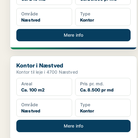
Område
Type
Næstved
Kontor
Mere info
Kontor i Næstved
Kontor i Næstved
Kontor til leje i 4700 Næstved
Areal
Pris pr. md.
Ca. 100 m2
Ca. 8.500 pr md
Område
Type
Næstved
Kontor
Mere info