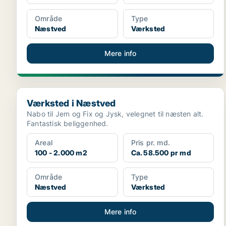
Område
Type
Næstved
Værksted
Mere info
Værksted i Næstved
Værksted i Næstved
Nabo til Jem og Fix og Jysk, velegnet til næsten alt.
Fantastisk beliggenhed.
Areal
Pris pr. md.
100 - 2.000 m2
Ca. 58.500 pr md
Område
Type
Næstved
Værksted
Mere info