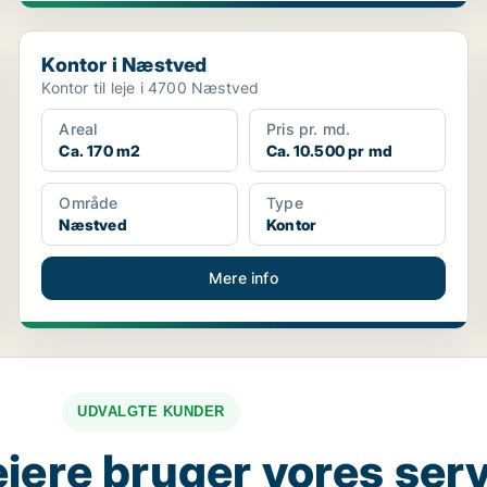
Kontor i Næstved
Kontor i Næstved
Kontor til leje i 4700 Næstved
Areal
Pris pr. md.
Ca. 170 m2
Ca. 10.500 pr md
Område
Type
Næstved
Kontor
Mere info
UDVALGTE KUNDER
jere bruger vores ser