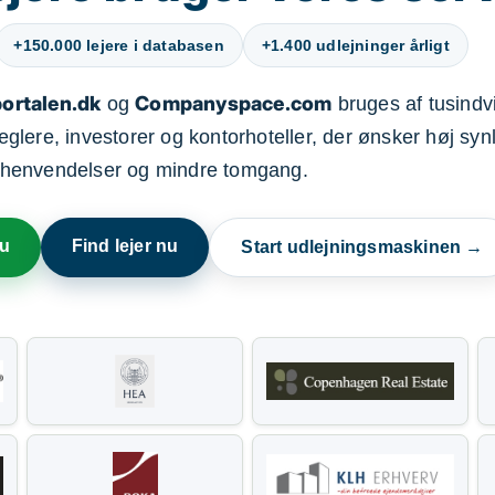
+150.000 lejere i databasen
+1.400 udlejninger årligt
ortalen.dk
Companyspace.com
og
bruges af tusindvi
ere, investorer og kontorhoteller, der ønsker høj synl
henvendelser og mindre tomgang.
nu
Find lejer nu
Start udlejningsmaskinen →