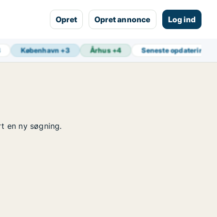
Opret
Opret annonce
Log ind
8
København
+
3
Århus
+
4
Seneste opdatering
1 
rt en ny søgning.