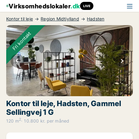
Virksomhedslokaler
.dk
LIVE
Kontor til leje
Region Midtjylland
Hadsten
Fri kontakt
Kontor til leje, Hadsten, Gammel
Sellingvej 1 G
2
120 m
10.800 kr. per måned