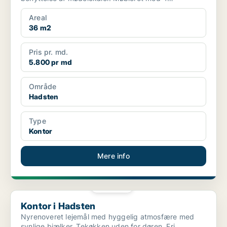
kontorpladser m.v. Fæl...
Areal
36 m2
Pris pr. md.
5.800 pr md
Område
Hadsten
Type
Kontor
Mere info
PLATIN
Kontor i Hadsten
Kontor i Hadsten
Nyrenoveret lejemål med hyggelig atmosfære med
synlige bjælker. Tekøkken uden for døren. Fri