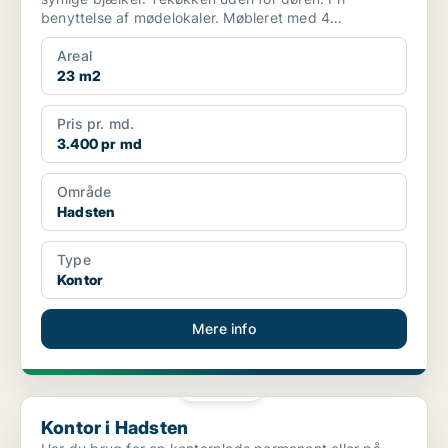
benyttelse af mødelokaler. Møbleret med 4
kontorpladser m.v. Fæl...
Areal
23 m2
Pris pr. md.
3.400 pr md
Område
Hadsten
Type
Kontor
Mere info
PLATIN
Kontor i Hadsten
Kontor i Hadsten