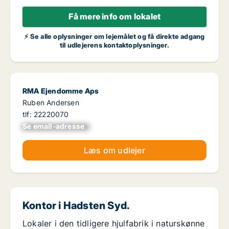
Få mere info om lokalet
⚡ Se alle oplysninger om lejemålet og få direkte adgang
til udlejerens kontaktoplysninger.
RMA Ejendomme Aps
Ruben Andersen
tlf: 22220070
Se email-adresse
xxxxxxxxxxxxxxxx
Læs om udlejer
Kontor i Hadsten Syd.
Lokaler i den tidligere hjulfabrik i naturskønne