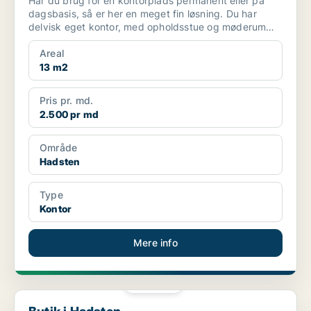
Har du brug for en kontorplads permanent eller på
dagsbasis, så er her en meget fin løsning. Du har
delvisk eget kontor, med opholdsstue og møderum
tæt ved.
Areal
13 m2
Pris pr. md.
2.500 pr md
Område
Hadsten
Type
Kontor
Mere info
PLATIN
Butik i Hadsten