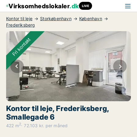
Virksomhedslokaler
.dk
LIVE
Kontor til leje
Storkøbenhavn
København
Frederiksberg
Fri kontakt
Kontor til leje, Frederiksberg,
Smallegade 6
2
422 m
72.103 kr. per måned