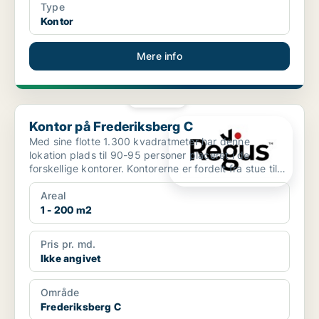
Type
Kontor
Mere info
PLATIN
Kontor på Frederiksberg C
Kontor på Frederiksberg C
Med sine flotte 1.300 kvadratmeter har denne
lokation plads til 90-95 personer placeret i de
forskellige kontorer. Kontorerne er fordelt fra stue til
3.sal, ...
Areal
1 - 200 m2
Pris pr. md.
Ikke angivet
Område
Frederiksberg C