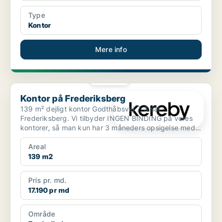
Type
Kontor
Mere info
PLATIN
Kontor på Frederiksberg
Kontor på Frederiksberg
139 m² dejligt kontor Godthåbsvej 7, 3 sal -
Frederiksberg. Vi tilbyder INGEN BINDING på vores
kontorer, så man kun har 3 måneders opsigelse med
mindre man...
Areal
139 m2
Pris pr. md.
17.190 pr md
Område