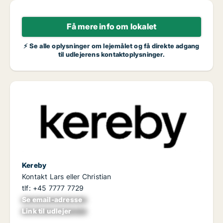
Få mere info om lokalet
⚡ Se alle oplysninger om lejemålet og få direkte adgang
til udlejerens kontaktoplysninger.
Kereby
Kontakt Lars eller Christian
tlf: +45 7777 7729
Se email-adresse
xxxxxxxxxxxxxxxx
Link til udlejer
xxxxxxxxxxxxxxxx