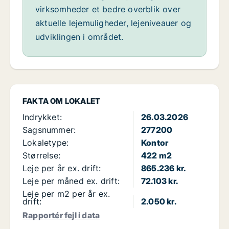
virksomheder et bedre overblik over
aktuelle lejemuligheder, lejeniveauer og
udviklingen i området.
FAKTA OM LOKALET
Indrykket:
26.03.2026
Sagsnummer:
277200
Lokaletype:
Kontor
Størrelse:
422 m2
Leje per år ex. drift:
865.236 kr.
Leje per måned ex. drift:
72.103 kr.
Leje per m2 per år ex.
drift:
2.050 kr.
Rapportér fejl i data