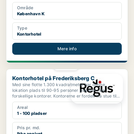
Område
København K
Type
Kontorhotel
Mere info
PLATIN
Kontorhotel på Frederiksberg C
Kontorhotel på Frederiksberg C
Med sine flotte 1.300 kvadratmeter har denne
lokation plads til 90-95 personer placeret i de
forskellige kontorer. Kontorerne er fordelt fra stue til
3.sal, ...
Areal
1 - 100 pladser
Pris pr. md.
Ikke angivet