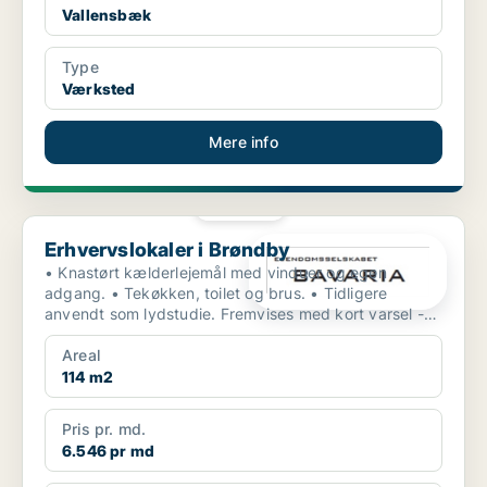
Vallensbæk
Type
Værksted
Mere info
PLATIN
Erhvervslokaler i Brøndby
Erhvervslokaler i Brøndby
• Knastørt kælderlejemål med vinduer og egen
adgang. • Tekøkken, toilet og brus. • Tidligere
anvendt som lydstudie. Fremvises med kort varsel -
ogs...
Areal
114 m2
Pris pr. md.
6.546 pr md