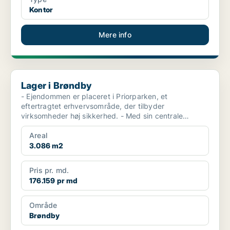
Kontor
Mere info
Lager i Brøndby
Lager i Brøndby
- Ejendommen er placeret i Priorparken, et
eftertragtet erhvervsområde, der tilbyder
virksomheder høj sikkerhed. - Med sin centrale
placering er lejemålet...
Areal
3.086 m2
Pris pr. md.
176.159 pr md
Område
Brøndby