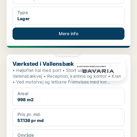
Type
Lager
Mere info
PLATIN
Værksted i Vallensbæk
Værksted i Vallensbæk
• Højloftet hal med port • Stort udeareal mod
Vallensbækvej • Reception, kantine og kontor • Kran
• Ved motorvej og letbane Fremvises med kor...
Areal
998 m2
Pris pr. md.
57.136 pr md
Område