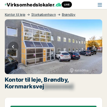
Virksomhedslokaler
.dk
LIVE
Kontor til leje
Storkøbenhavn
Brøndby
Kontor til leje, Brøndby,
Kornmarksvej
[xxxxxxxx]