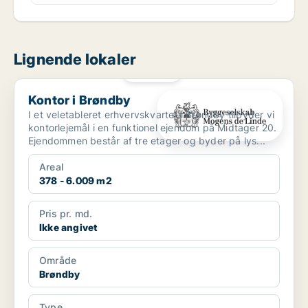
Lignende lokaler
PLATIN
Kontor i Brøndby
Kontor i Brøndby
I et veletableret erhvervskvarter i Brøndby tilbyder vi
kontorlejemål i en funktionel ejendom på Midtager 20.
Ejendommen består af tre etager og byder på lys...
Areal
378 - 6.009 m2
Pris pr. md.
Ikke angivet
Område
Brøndby
Type