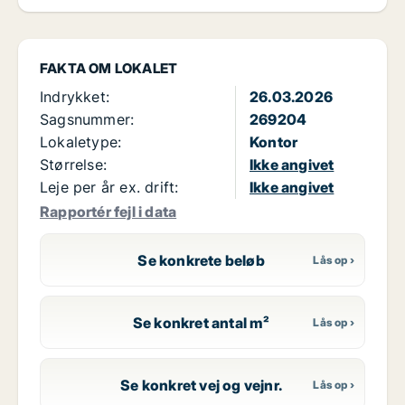
FAKTA OM LOKALET
Indrykket:
26.03.2026
Sagsnummer:
269204
Lokaletype:
Kontor
Størrelse:
Ikke angivet
Leje per år ex. drift:
Ikke angivet
Rapportér fejl i data
Se konkrete beløb
Se konkret antal m²
Se konkret vej og vejnr.