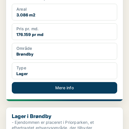
placering er lejemålet...
Areal
3.086 m2
Pris pr. md.
176.159 pr md
Område
Brøndby
Type
Lager
Mere info
Lager i Brøndby
Lager i Brøndby
- Ejendommen er placeret i Priorparken, et
eftertragtet erhvervsområde, der tilbyder