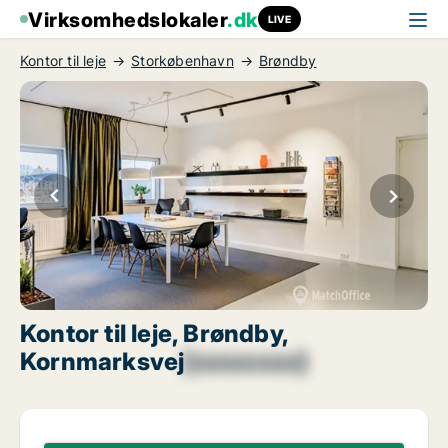
Virksomhedslokaler
.dk
LIVE
Kontor til leje
Storkøbenhavn
Brøndby
Kontor til leje, Brøndby,
Kornmarksvej
[xxxxxxxx]