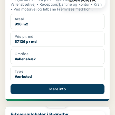
Vallensbækvej • Reception, kantine og kontor • Kran
• Ved motorvej og letbane Fremvises med kor...
Areal
998 m2
Pris pr. md.
57.136 pr md
Område
Vallensbæk
Type
Værksted
Mere info
PLATIN
Erhvervslokaler i Brøndby
Erhvervslokaler i Brøndby