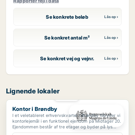
Rapportér fejl i data
Se konkrete beløb
Se konkret antal m²
Se konkret vej og vejnr.
Lignende lokaler
PLATIN
Kontor i Brøndby
Kontor i Brøndby
I et veletableret erhvervskvarter i Brøndby tilbyder vi
kontorlejemål i en funktionel ejendom på Midtager 20.
Ejendommen består af tre etager og byder på lys...