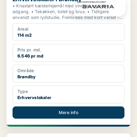
• Knastørt kælderlejemål med vinduer og egen
adgang. • Tekøkken, toilet og brus. • Tidligere
anvendt som lydstudie. Fremvises med kort varsel -
ogs...
Areal
114 m2
Pris pr. md.
6.546 pr md
Område
Brøndby
Type
Erhvervslokaler
Mere info
Kontor i Brøndby