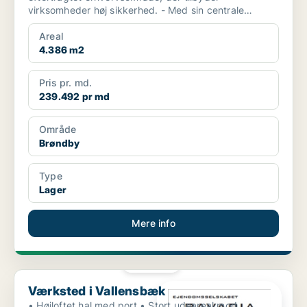
virksomheder høj sikkerhed. - Med sin centrale
placering er lejemålet...
Areal
4.386 m2
Pris pr. md.
239.492 pr md
Område
Brøndby
Type
Lager
Mere info
PLATIN
Værksted i Vallensbæk
Værksted i Vallensbæk
• Højloftet hal med port • Stort udeareal mod