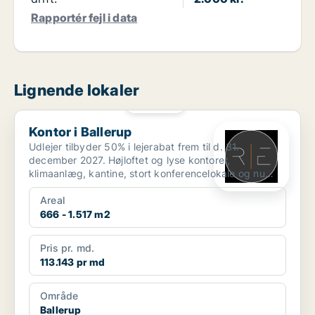
Rapportér fejl i data
Lignende lokaler
PLATIN
Kontor i Ballerup
Kontor i Ballerup
Udlejer tilbyder 50% i lejerabat frem til d. 31.
december 2027. Højloftet og lyse kontorer,
klimaanlæg, kantine, stort konferencelokale og nu
også plads t...
Areal
666 - 1.517 m2
Pris pr. md.
113.143 pr md
Område
Ballerup