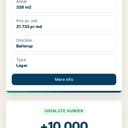
Areal
326 m2
Pris pr. md.
21.733 pr md
Område
Ballerup
Type
Lager
Mere info
UDVALGTE KUNDER
+10.000