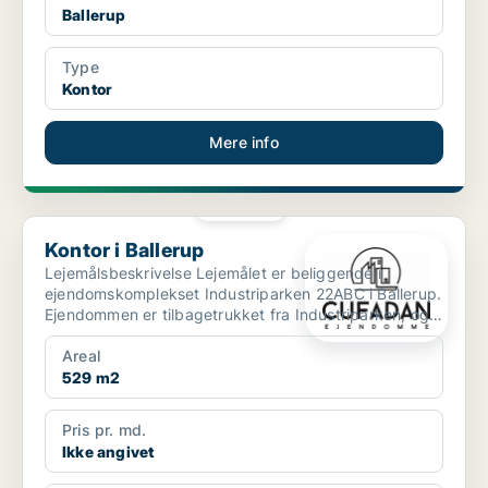
Ballerup
Type
Kontor
Mere info
PLATIN
Kontor i Ballerup
Kontor i Ballerup
Lejemålsbeskrivelse Lejemålet er beliggende i
ejendomskomplekset Industriparken 22ABC i Ballerup.
Ejendommen er tilbagetrukket fra Industriparken, og
man op...
Areal
529 m2
Pris pr. md.
Ikke angivet