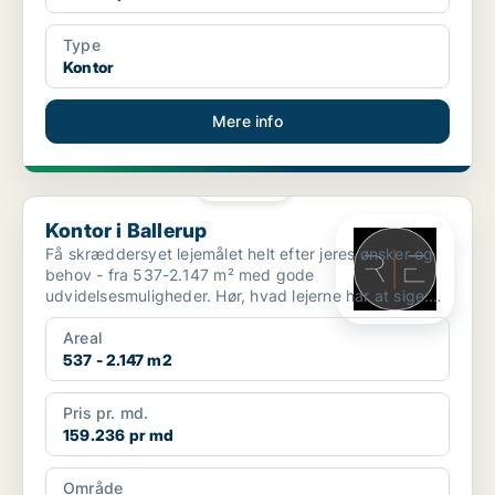
Type
Kontor
Mere info
PLATIN
Kontor i Ballerup
Kontor i Ballerup
Få skræddersyet lejemålet helt efter jeres ønsker og
behov - fra 537-2.147 m² med gode
udvidelsesmuligheder. Hør, hvad lejerne har at sige:
https://www.yo...
Areal
537 - 2.147 m2
Pris pr. md.
159.236 pr md
Område