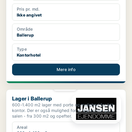
Pris pr. md.
Ikke angivet
Område
Ballerup
Type
Kontorhotel
Mere info
PLATIN
Lager i Ballerup
Lager i Ballerup
600-1.400 m2 lager med porte og mulighed for lidt
kontor. Der er også mulighed for at leje kontor på 1.
salen - fra 300 m2 og opefter.
Areal