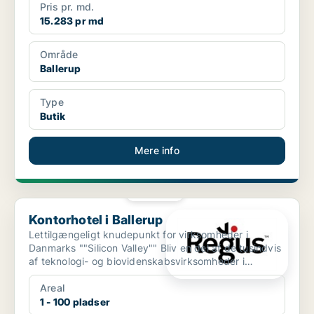
Pris pr. md.
15.283 pr md
Område
Ballerup
Type
Butik
Mere info
PLATIN
Kontorhotel i Ballerup
Kontorhotel i Ballerup
Lettilgængeligt knudepunkt for virksomheder i
Danmarks ""Silicon Valley"" Bliv en del af de tusindvis
af teknologi- og biovidenskabsvirksomheder i
Ballerups...
Areal
1 - 100 pladser