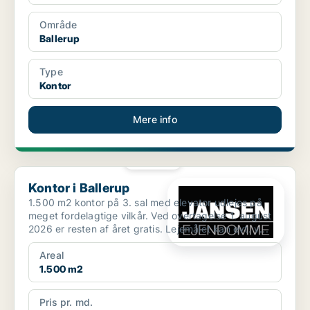
Område
Ballerup
Type
Kontor
Mere info
PLATIN
Kontor i Ballerup
Kontor i Ballerup
1.500 m2 kontor på 3. sal med elevator udlejes på
meget fordelagtige vilkår. Ved overtagelse 1. august
2026 er resten af året gratis. Lejemålet kan evt. v...
Areal
1.500 m2
Pris pr. md.