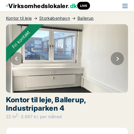
Virksomhedslokaler
.dk
LIVE
Kontor til leje
Storkøbenhavn
Ballerup
Fri kontakt
Kontor til leje, Ballerup,
Industriparken 4
2
22 m
3.667 kr. per måned