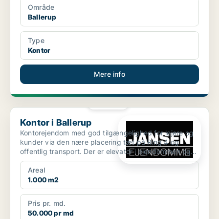
Område
Ballerup
Type
Kontor
Mere info
PLATIN
Kontor i Ballerup
Kontor i Ballerup
Kontorejendom med god tilgængelighed for lejere og
kunder via den nære placering tæt på Ring 4 og
offentlig transport. Der er elevator i ejendommen og
masser...
Areal
1.000 m2
Pris pr. md.
50.000 pr md