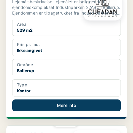
Lejemålsbeskrivelse Lejemålet er beliggende i
ejendomskomplekset Industriparken 22ABC i Ballerup.
Ejendommen er tilbagetrukket fra Industriparken, og
man op...
Areal
529 m2
Pris pr. md.
Ikke angivet
Område
Ballerup
Type
Kontor
Mere info
PLATIN
Kontor i Ballerup