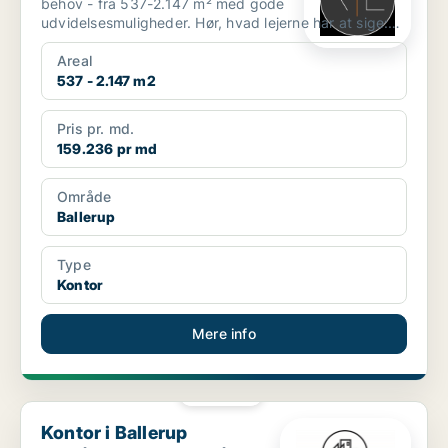
behov - fra 537-2.147 m² med gode
udvidelsesmuligheder. Hør, hvad lejerne har at sige:
https://www.yo...
Areal
537 - 2.147 m2
Pris pr. md.
159.236 pr md
Område
Ballerup
Type
Kontor
Mere info
PLATIN
Kontor i Ballerup
Kontor i Ballerup