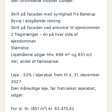
den forbindelse tilbyder Udlejer:
Skilt på facaden med synlighed fra Ballerup
Byvej i østgående retning
Skilt på facaden ved ankomst til ejendommen
2 flagstænger – én på hver side af
ejendommen
Størrelse
Lejemålene udgør hhv. 666 m² og 851 m2
inkl. andel af fællesareal.
Leje - 50% i lejerabat frem til d. 31. december
2027:
Den månedlige leje, før fratrukket lejerabat,
udgør:
For st. th. (851 m²) kr. 63.470,42