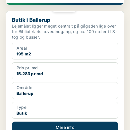
PLATIN
Butik i Ballerup
Butik i Ballerup
Lejemålet ligger meget centralt på gågaden lige over
for Bibliotekets hovedindgang, og ca. 100 meter til S-
tog og busser.
Areal
195 m2
Pris pr. md.
15.283 pr md
Område
Ballerup
Type
Butik
Mere info