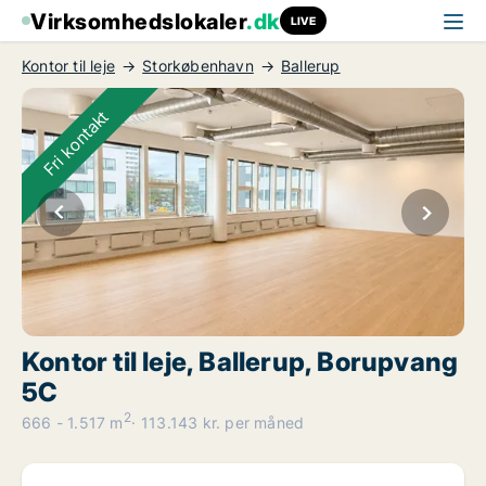
Virksomhedslokaler
.dk
LIVE
Kontor til leje
Storkøbenhavn
Ballerup
Fri kontakt
Kontor til leje, Ballerup, Borupvang
5C
2
666 - 1.517 m
113.143 kr. per måned