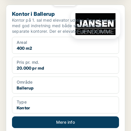
PLATIN
Kontor i Ballerup
Kontor i Ballerup
Kontor på 1. sal med elevator udlejes. Pæne kontorer
med god indretning med både storrumskontor
separate kontorer. Der er elevator samt masser af
gratis park...
Areal
400 m2
Pris pr. md.
20.000 pr md
Område
Ballerup
Type
Kontor
Mere info