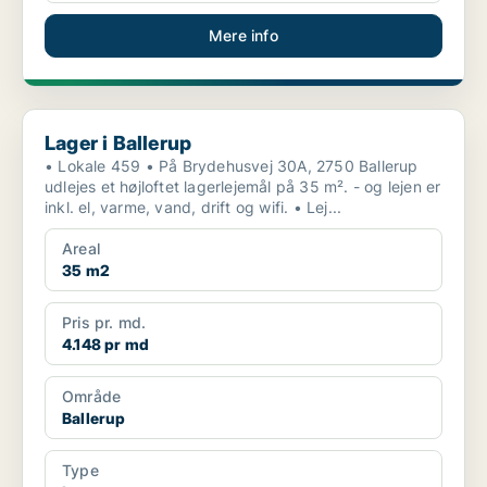
Mere info
Lager i Ballerup
Lager i Ballerup
• Lokale 459 • På Brydehusvej 30A, 2750 Ballerup
udlejes et højloftet lagerlejemål på 35 m². - og lejen er
inkl. el, varme, vand, drift og wifi. • Lej...
Areal
35 m2
Pris pr. md.
4.148 pr md
Område
Ballerup
Type