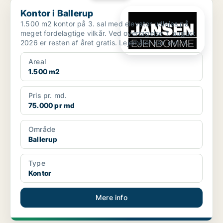
Kontor i Ballerup
Kontor i Ballerup
1.500 m2 kontor på 3. sal med elevator udlejes på
meget fordelagtige vilkår. Ved overtagelse 1. august
2026 er resten af året gratis. Lejemålet kan evt. v...
Areal
1.500 m2
Pris pr. md.
75.000 pr md
Område
Ballerup
Type
Kontor
Mere info