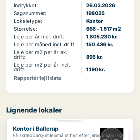
Indrykket:
26.03.2026
Sagsnummer:
198025
Lokaletype:
Kontor
Størrelse:
666 - 1.517 m2
Leje per år incl. drift:
1.805.230 kr.
Leje per måned incl. drift:
150.436 kr.
Leje per m2 per år ex.
drift:
895 kr.
Leje per m2 per år incl.
drift:
1.190 kr.
Rapportér fejl i data
Lignende lokaler
PLATIN
Kontor i Ballerup
Kontor i Ballerup
Få skræddersyet lejemålet helt efter jeres ønsker og