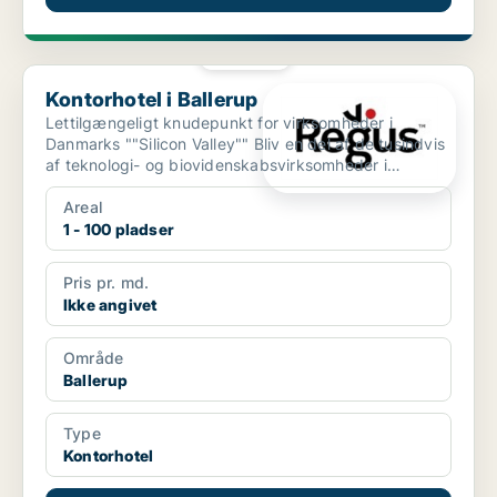
PLATIN
Kontorhotel i Ballerup
Kontorhotel i Ballerup
Lettilgængeligt knudepunkt for virksomheder i
Danmarks ""Silicon Valley"" Bliv en del af de tusindvis
af teknologi- og biovidenskabsvirksomheder i
Ballerups...
Areal
1 - 100 pladser
Pris pr. md.
Ikke angivet
Område
Ballerup
Type
Kontorhotel