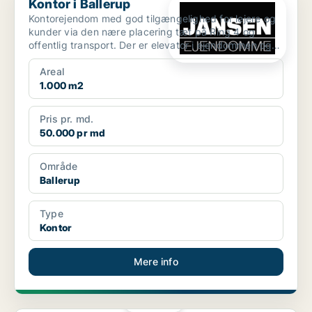
Kontor i Ballerup
Kontorejendom med god tilgængelighed for lejere og
kunder via den nære placering tæt på Ring 4 og
offentlig transport. Der er elevator i ejendommen og
masser...
Areal
1.000 m2
Pris pr. md.
50.000 pr md
Område
Ballerup
Type
Kontor
Mere info
PLATIN