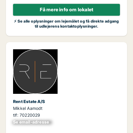
Få mere info om lokalet
⚡ Se alle oplysninger om lejemålet og få direkte adgang
til udlejerens kontaktoplysninger.
Rent Estate A/S
Mikkel Aamodt
tlf: 70220029
Se email-adresse
xxxxxxxxxxxxxxxx